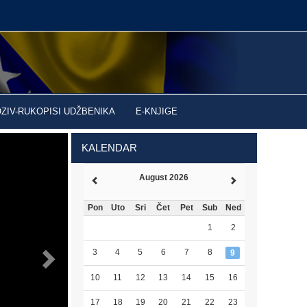
OZIV-RUKOPISI UDŽBENIKA
E-KNJIGE
KALENDAR
August 2026
Pon
Uto
Sri
Čet
Pet
Sub
Ned
1
2
3
4
5
6
7
8
9
10
11
12
13
14
15
16
17
18
19
20
21
22
23