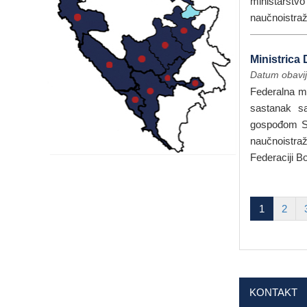
ministarstv
naučnoistraži
Ministrica 
Datum obavij
Federalna mi
sastanak sa
gospođom Sn
naučnoistraž
Federaciji B
1
2
KONTAKT