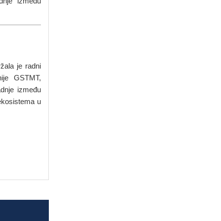
adnje između
žala je radni
nije GSTMT,
adnje između
 ekosistema u