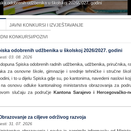
ka odobrenih udžbenika u školskoj 2026/2027. godini
JAVNI KONKURSI I IZVJEŠTAVANJE
NI KONKURSI/POZIVI
ska odobrenih udžbenika u školskoj 2026/2027. godini
esti: 03. 08. 2026
dopuna Spiska odobrenih radnih udžbenika, udžbenika, priručnika, rad
aka za osnovne škole, gimnazije i srednje tehničke i stručne škol
dini, i to u dijelu Spiska gdje su, po kantonima, navedeni naslovi koj
 na osnovu odluke kantonalnog ministarstva obrazovanja za podru
 ovom slučaju za područje
Kantona Sarajevo i Hercegovačko-n
Obrazovanje za ciljeve održivog razvoja
esti: 31. 07. 2026
nistarstvo obrazovanja i nauke je zaprimilo informaciju od Ministar