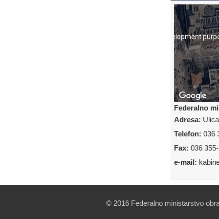
For development purp
Federalno mi
Adresa:
Ulica
Telefon:
036 
Fax:
036 355-
For development purp
e-mail:
kabin
© 2016 Federalno ministarstvo obr