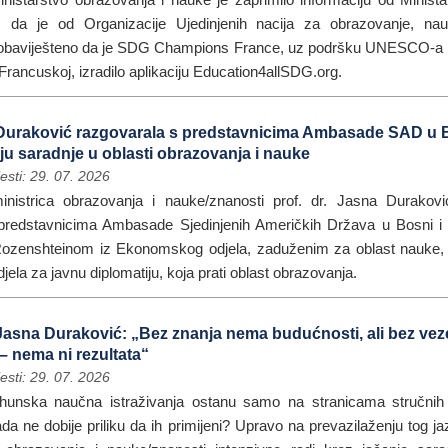
 da je od Organizacije Ujedinjenih nacija za obrazovanje, nau
aviješteno da je SDG Champions France, uz podršku UNESCO-a i
ncuskoj, izradilo aplikaciju Education4allSDG.org.
 Duraković razgovarala s predstavnicima Ambasade SAD u 
u saradnje u oblasti obrazovanja i nauke
esti: 29. 07. 2026
inistrica obrazovanja i nauke/znanosti prof. dr. Jasna Durakovi
predstavnicima Ambasade Sjedinjenih Američkih Država u Bosni i 
zenshteinom iz Ekonomskog odjela, zaduženim za oblast nauke, 
jela za javnu diplomatiju, koja prati oblast obrazovanja.
 Jasna Duraković: „Bez znanja nema budućnosti, ali bez vez
– nema ni rezultata“
esti: 29. 07. 2026
hunska naučna istraživanja ostanu samo na stranicama stručnih
ada ne dobije priliku da ih primijeni? Upravo na prevazilaženju tog j