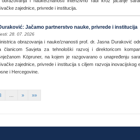
o obrazovanja i nauke/znanosti intenzivno radi kroz jačanje sar
vačke zajednice, privrede i institucija.
Duraković: Jačamo partnerstvo nauke, privrede i institucija
esti: 28. 07. 2026
nistrica obrazovanja i nauke/znanosti prof. dr. Jasna Duraković odr
 članicom Savjeta za tehnološki razvoj i direktoricom kompa
ježanom Köpruner, na kojem je razgovarano o unapređenju sar
ivačke zajednice, privrede i institucija s ciljem razvoja inovacijskog
osne i Hercegovine.
3
…
»
»»