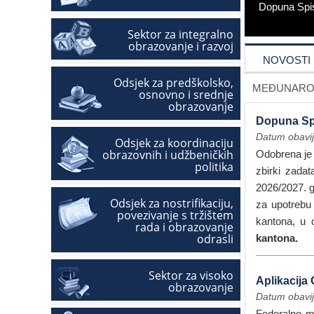
Dopuna Spis
Sektor za integralno
obrazovanje i razvoj
NOVOSTI
Odsjek za predškolsko,
MEĐUNAROD
osnovno i srednje
obrazovanje
Dopuna Spi
Datum obavij
Odsjek za koordinaciju
obrazovnih i udžbeničkih
Odobrena je 
politika
zbirki zadat
2026/2027. go
Odsjek za nostrifikaciju,
za upotrebu
povezivanje s tržištem
kantona, u
rada i obrazovanje
odrasli
kantona.
Sektor za visoko
Aplikacija 
obrazovanje
Datum obavij
Federalno mi