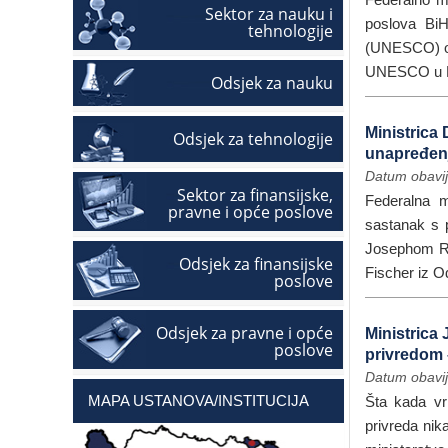
Sektor za nauku i
poslova BiH
tehnologije
(UNESCO) ob
UNESCO u Fra
Odsjek za nauku
Ministrica
Odsjek za tehnologije
unapređenj
Datum obavij
Sektor za finansijske,
Federalna m
pravne i opće poslove
sastanak s 
Josephom Ro
Odsjek za finansijske
Fischer iz Od
poslove
Odsjek za pravne i opće
Ministrica
poslove
privredom 
Datum obavij
MAPA USTANOVA/INSTITUCIJA
Šta kada vr
privreda nik