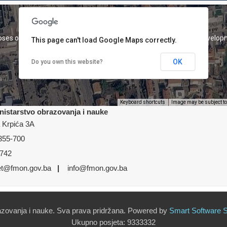
oses only
For development purposes only
For develop
This page can't load Google Maps correctly.
OK
Do you own this website?
Keyboard shortcuts
Image may be subject to
nistarstvo obrazovanja i nauke
 Krpića 3A
355-700
742
oses only
et@fmon.gov.ba
|
For development purposes only
info@fmon.gov.ba
For develop
azovanja i nauke. Sva prava pridržana. Powered by
Smart
Software
S
Ukupno posjeta:
9333332