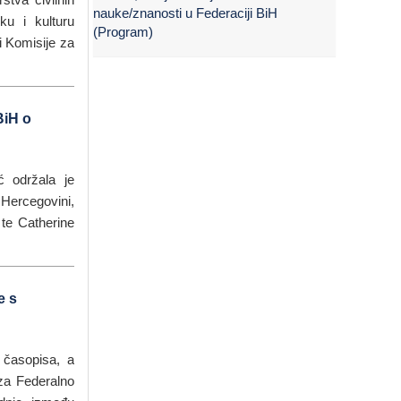
nauke/znanosti u Federaciji BiH
ku i kulturu
(Program)
 Komisije za
BiH o
ć održala je
Hercegovini,
te Catherine
e s
 časopisa, a
aza Federalno