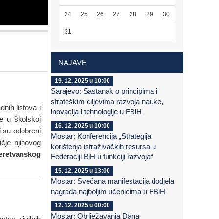
24
25
26
27
28
29
30
31
NAJAVE
19. 12. 2025 u 10:00
Sarajevo: Sastanak o principima i
strateškim ciljevima razvoja nauke,
nih listova i
inovacija i tehnologije u FBiH
e u školskoj
16. 12. 2025 u 10:00
i su odobreni
Mostar: Konferencija „Strategija
čje njihovog
korištenja istraživačkih resursa u
eretvanskog
Federaciji BiH u funkciji razvoja“
15. 12. 2025 u 13:00
Mostar: Svečana manifestacija dodjela
nagrada najboljim učenicima u FBiH
12. 12. 2025 u 00:00
Mostar; Obilježavanja Dana
stva civilnih