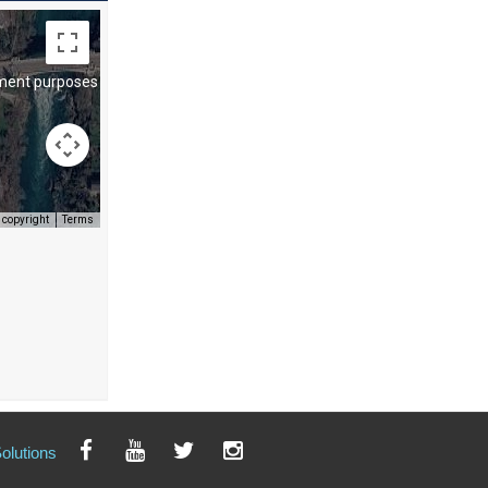
ment purposes only
 copyright
Terms
ment purposes only
olutions