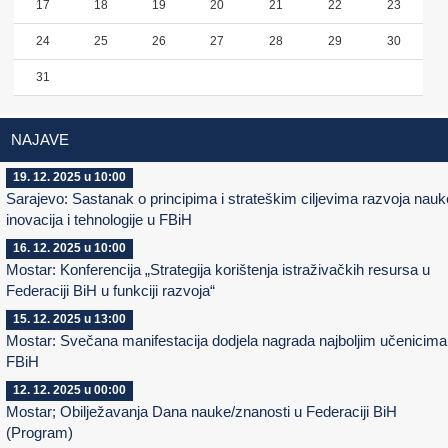
17
18
19
20
21
22
23
24
25
26
27
28
29
30
31
NAJAVE
19. 12. 2025 u 10:00
Sarajevo: Sastanak o principima i strateškim ciljevima razvoja nauk
inovacija i tehnologije u FBiH
16. 12. 2025 u 10:00
Mostar: Konferencija „Strategija korištenja istraživačkih resursa u
Federaciji BiH u funkciji razvoja“
15. 12. 2025 u 13:00
Mostar: Svečana manifestacija dodjela nagrada najboljim učenicima
FBiH
12. 12. 2025 u 00:00
Mostar; Obilježavanja Dana nauke/znanosti u Federaciji BiH
(Program)