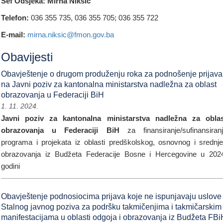
Šef Odsjeka: Mirna Nikšić
Telefon:
036 355 735, 036 355 705; 036 355 722
E-mail:
mirna.niksic@fmon.gov.ba
Obavijesti
Obavještenje o drugom produženju roka za podnošenje prijava
na Javni poziv za kantonalna ministarstva nadležna za oblast
obrazovanja u Federaciji BiH
1. 11. 2024.
Javni poziv za kantonalna ministarstva nadležna za obla
obrazovanja u Federaciji BiH
za finansiranje/sufinansiran
programa i projekata iz oblasti predškolskog, osnovnog i srednj
obrazovanja iz Budžeta Federacije Bosne i Hercegovine u 202
godini
Obavještenje podnosiocima prijava koje ne ispunjavaju uslove
Stalnog javnog poziva za podršku takmičenjima i takmičarskim
manifestacijama u oblasti odgoja i obrazovanja iz Budžeta FBi