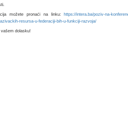
ti.
acija možete pronaći na linku:
https://intera.ba/poziv-na-konferenc
razivackih-resursa-u-federaciji-bih-u-funkciji-razvoja/
 vašem dolasku!