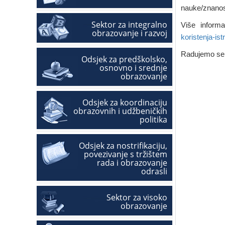
nauke/znanos
Sektor za integralno
Više inform
obrazovanje i razvoj
koristenja-ist
Radujemo se
Odsjek za predškolsko,
osnovno i srednje
obrazovanje
Odsjek za koordinaciju
obrazovnih i udžbeničkih
politika
Odsjek za nostrifikaciju,
povezivanje s tržištem
rada i obrazovanje
odrasli
Sektor za visoko
obrazovanje