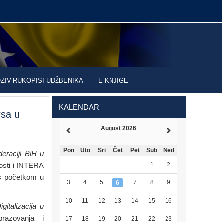
OZIV-RUKOPISI UDŽBENIKA
E-KNJIGE
KALENDAR
rsa u
August 2026
Pon
Uto
Sri
Čet
Pet
Sub
Ned
deraciji BiH u
nosti i INTERA
1
2
 s početkom u
3
4
5
7
8
9
6
10
11
12
13
14
15
16
igitalizacija u
brazovanja i
17
18
19
20
21
22
23