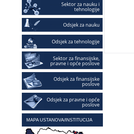
Sektor za nauku i
tehnologije
Odsjek za nauku
Odsjek za tehnologije
Sektor za finansijske,
pravne i opće poslove
Odsjek za finansijske
poslove
Odsjek za pravne i opće
poslove
MAPA USTANOVA/INSTITUCIJA