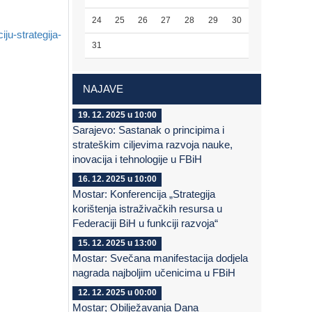
24
25
26
27
28
29
30
iju-strategija-
31
NAJAVE
19. 12. 2025 u 10:00
Sarajevo: Sastanak o principima i
strateškim ciljevima razvoja nauke,
inovacija i tehnologije u FBiH
16. 12. 2025 u 10:00
Mostar: Konferencija „Strategija
korištenja istraživačkih resursa u
Federaciji BiH u funkciji razvoja“
15. 12. 2025 u 13:00
Mostar: Svečana manifestacija dodjela
nagrada najboljim učenicima u FBiH
12. 12. 2025 u 00:00
Mostar; Obilježavanja Dana