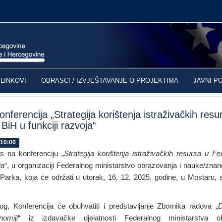
LINKOVI
OBRASCI / IZVJEŠTAVANJE O PROJEKTIMA
JAVNI P
nferencija „Strategija korištenja istraživačkih resu
 BiH u funkciji razvoja“
 10:00
 na konferenciju „
Strategija korištenja istraživačkih resursa u Fe
ja
“, u organizaciji Federalnog ministarstvo obrazovanja i nauke/zna
Parka, koja će održati u utorak, 16. 12. 2025. godine, u Mostaru,
og, Konferencija će obuhvatiti i predstavljanje Zbornika radova „
D
omiji
“ iz izdavačke djelatnosti Federalnog ministarstva o