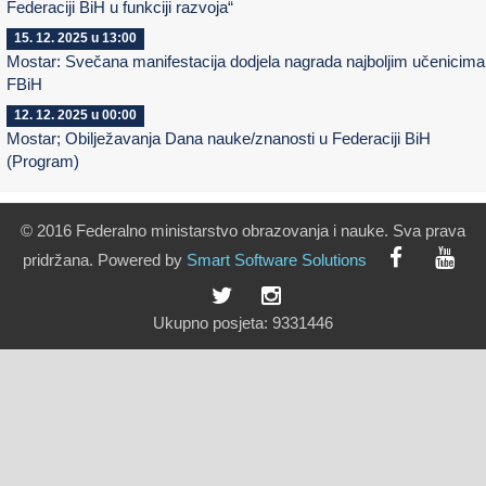
Federaciji BiH u funkciji razvoja“
15. 12. 2025 u 13:00
Mostar: Svečana manifestacija dodjela nagrada najboljim učenicima
FBiH
12. 12. 2025 u 00:00
Mostar; Obilježavanja Dana nauke/znanosti u Federaciji BiH
(Program)
© 2016 Federalno ministarstvo obrazovanja i nauke. Sva prava
pridržana. Powered by
Smart
Software
Solutions
Ukupno posjeta:
9331446