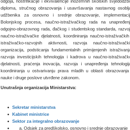
odgoja, nostrifikacije i ekvivalencije inozemnih školskih svjedodžbi
diploma, stručnog obrazovanja i usavršavanja nastavnog osoblj
udžbenika za osnovno i srednje obrazovanje, implementaci
Bolonjskog procesa, naučno-istraživačkog rada na unapređen
odgojno-obrazovnog rada, đačkog i studentskog standarda, razvo
naučno-istraživačke djelatnosti, koordiniranja naučno-istraživačkih
istraživačko-razvojnih aktivnosti, razvoja naučno-istraživačk
organizacija, podsticanja fundamentalnih primijenjenih istraživanj
razvoja investicijskih tehnologija i kadrova u naučno-istraživačk
djelatnosti, praćenja inovacija, razvoja i unapređenja tehnologij
koordiniranja u ostvarivanju prava mladih u oblasti obrazovanja
nauke i druge poslove utvrđene zakonom.
Unutrašnja organizacija Ministarstva:
Sekretar ministarstva
Kabinet ministrice
Sektor za integralno obrazovanje
Odsjek za predškolsko, osnovno i srednje obrazovanje