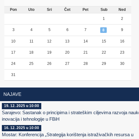
Pon
Uto
Sri
Čet
Pet
Sub
Ned
1
2
3
4
5
6
7
9
8
10
11
12
13
14
15
16
17
18
19
20
21
22
23
24
25
26
27
28
29
30
31
NAJAVE
19. 12. 2025 u 10:00
Sarajevo: Sastanak o principima i strateškim ciljevima razvoja nauk
inovacija i tehnologije u FBiH
16. 12. 2025 u 10:00
Mostar: Konferencija „Strategija korištenja istraživačkih resursa u