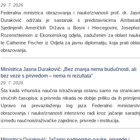
29. 7. 2026.
Federalna ministrica obrazovanja i nauke/znanosti prof. dr. Jas
Duraković održala je sastanak s predstavnicima Ambasad
Sjedinjenih Američkih Država u Bosni i Hercegovini, Joseph
Rozenshteinom iz Ekonomskog odjela, zaduženim za oblast nauk
te Catherine Fischer iz Odjela za javnu diplomatiju, koja prati obla
obrazovanja.
Ministrica Jasna Duraković: „Bez znanja nema budućnosti, ali
bez veze s privredom – nema ni rezultata“
29. 7. 2026.
Šta kada vrhunska naučna istraživanja ostanu samo na stranica
stručnih časopisa, a privreda nikada ne dobije priliku da ih primijen
Upravo na prevazilaženju tog jaza Federalno ministarstv
obrazovanja i nauke/znanosti intenzivno radi kroz jačanje saradn
između naučnoistraživačke zajednice, privrede i institucija.
Ministrica Duraković: Jačamo partnerstvo nauke, privrede i