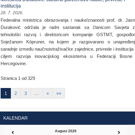
institucija
28. 7. 2026.
Federalna ministrica obrazovanja i nauke/znanosti prof. dr. Jas
Duraković održala je radni sastanak sa članicom Savjeta 
tehnološki razvoj i direktoricom kompanije GSTMT, gospođ
Snježanom Köpruner, na kojem je razgovarano o unapređen
saradnje između naučnoistraživačke zajednice, privrede i institucija
ciljem razvoja inovacijskog ekosistema u Federaciji Bosne
Hercegovine.
Stranica 1 od 329
1
2
3
…
»
»»
KALENDAR
August 2026