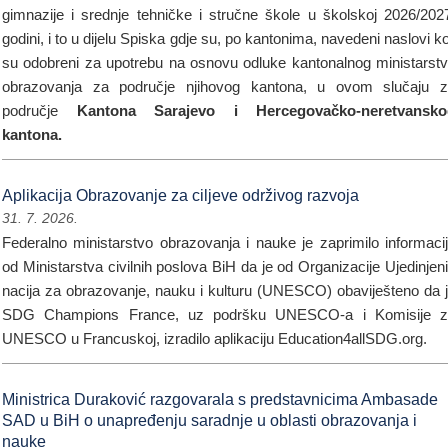
gimnazije i srednje tehničke i stručne škole u školskoj 2026/202
godini, i to u dijelu Spiska gdje su, po kantonima, navedeni naslovi ko
su odobreni za upotrebu na osnovu odluke kantonalnog ministarst
obrazovanja za područje njihovog kantona, u ovom slučaju 
područje
Kantona Sarajevo i Hercegovačko-neretvansko
kantona.
Aplikacija Obrazovanje za ciljeve održivog razvoja
31. 7. 2026.
Federalno ministarstvo obrazovanja i nauke je zaprimilo informaci
od Ministarstva civilnih poslova BiH da je od Organizacije Ujedinjen
nacija za obrazovanje, nauku i kulturu (UNESCO) obaviješteno da 
SDG Champions France, uz podršku UNESCO-a i Komisije z
UNESCO u Francuskoj, izradilo aplikaciju Education4allSDG.org.
Ministrica Duraković razgovarala s predstavnicima Ambasade
SAD u BiH o unapređenju saradnje u oblasti obrazovanja i
nauke