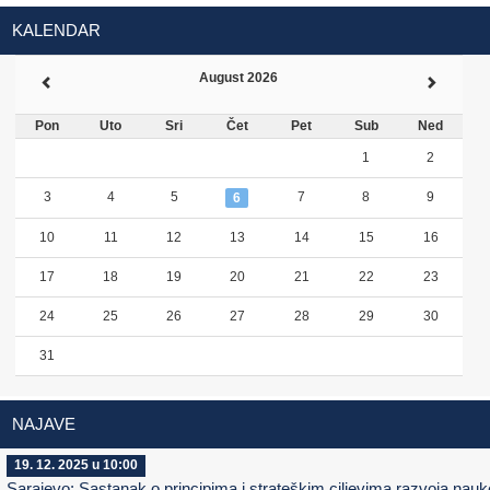
KALENDAR
August 2026
Pon
Uto
Sri
Čet
Pet
Sub
Ned
1
2
3
4
5
7
8
9
6
10
11
12
13
14
15
16
17
18
19
20
21
22
23
24
25
26
27
28
29
30
31
NAJAVE
19. 12. 2025 u 10:00
Sarajevo: Sastanak o principima i strateškim ciljevima razvoja nauk