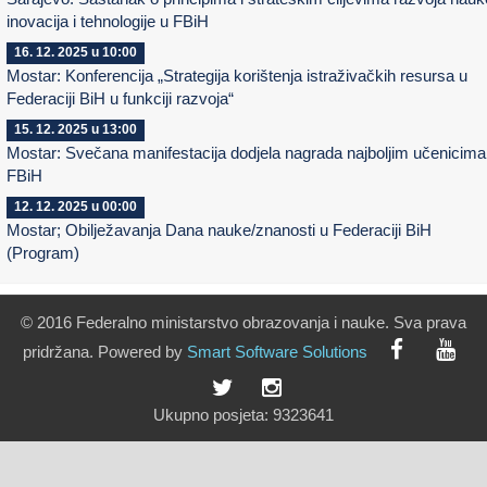
inovacija i tehnologije u FBiH
16. 12. 2025 u 10:00
Mostar: Konferencija „Strategija korištenja istraživačkih resursa u
Federaciji BiH u funkciji razvoja“
15. 12. 2025 u 13:00
Mostar: Svečana manifestacija dodjela nagrada najboljim učenicima
FBiH
12. 12. 2025 u 00:00
Mostar; Obilježavanja Dana nauke/znanosti u Federaciji BiH
(Program)
© 2016 Federalno ministarstvo obrazovanja i nauke. Sva prava
pridržana. Powered by
Smart
Software
Solutions
Ukupno posjeta:
9323641