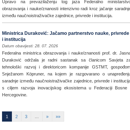
Upravo na prevazilaženju tog jaza Federalno ministarstv
obrazovanja i nauke/znanosti intenzivno radi kroz jačanje saradnj
između naučnoistraživačke zajednice, privrede i institucija.
Ministrica Duraković: Jačamo partnerstvo nauke, privrede
i institucija
Datum obavijesti: 28. 07. 2026
Federalna ministrica obrazovanja i nauke/znanosti prof. dr. Jasn
Duraković održala je radni sastanak sa članicom Savjeta z
tehnološki razvoj i direktoricom kompanije GSTMT, gospođo
Snježanom Köpruner, na kojem je razgovarano o unapređenj
saradnje između naučnoistraživačke zajednice, privrede i institucij
s ciljem razvoja inovacijskog ekosistema u Federaciji Bosne 
Hercegovine.
1
2
3
…
»
»»