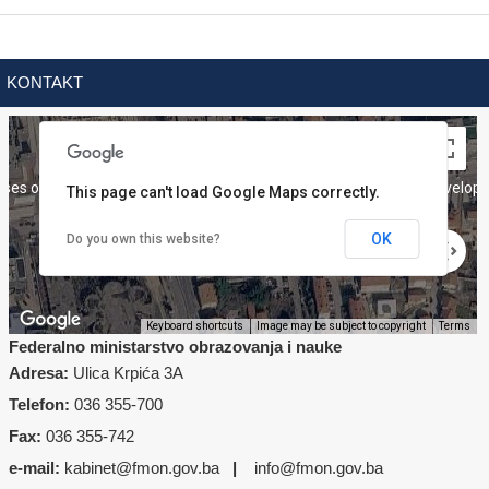
KONTAKT
ses only
For development purposes only
For develop
This page can't load Google Maps correctly.
OK
Do you own this website?
Keyboard shortcuts
Image may be subject to copyright
Terms
Federalno ministarstvo obrazovanja i nauke
Adresa:
Ulica Krpića 3A
Telefon:
036 355-700
Fax:
036 355-742
ses only
e-mail:
kabinet@fmon.gov.ba
For development purposes only
|
info@fmon.gov.ba
For develop