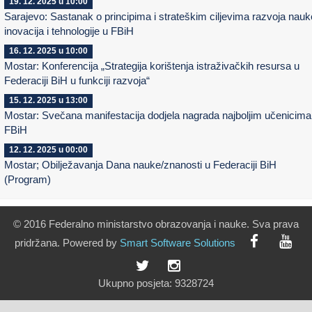
19. 12. 2025 u 10:00
Sarajevo: Sastanak o principima i strateškim ciljevima razvoja nauk
inovacija i tehnologije u FBiH
16. 12. 2025 u 10:00
Mostar: Konferencija „Strategija korištenja istraživačkih resursa u
Federaciji BiH u funkciji razvoja“
15. 12. 2025 u 13:00
Mostar: Svečana manifestacija dodjela nagrada najboljim učenicima
FBiH
12. 12. 2025 u 00:00
Mostar; Obilježavanja Dana nauke/znanosti u Federaciji BiH
(Program)
© 2016 Federalno ministarstvo obrazovanja i nauke. Sva prava
pridržana. Powered by
Smart
Software
Solutions
Ukupno posjeta:
9328724