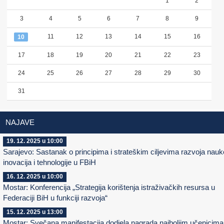
1
2
3
4
5
6
7
8
9
11
12
13
14
15
16
10
17
18
19
20
21
22
23
24
25
26
27
28
29
30
31
NAJAVE
19. 12. 2025 u 10:00
Sarajevo: Sastanak o principima i strateškim ciljevima razvoja nauk
inovacija i tehnologije u FBiH
16. 12. 2025 u 10:00
Mostar: Konferencija „Strategija korištenja istraživačkih resursa u
Federaciji BiH u funkciji razvoja“
15. 12. 2025 u 13:00
Mostar: Svečana manifestacija dodjela nagrada najboljim učenicima