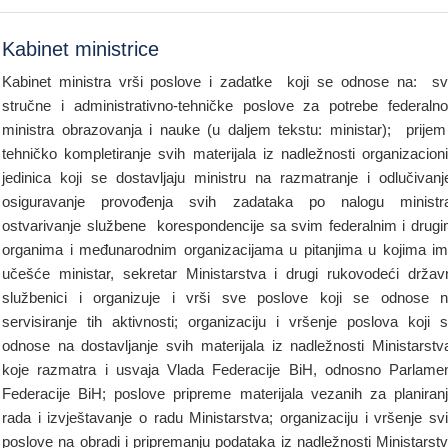
Kabinet ministrice
Kabinet ministra vrši poslove i zadatke koji se odnose na: s
stručne i administrativno-tehničke poslove za potrebe federaln
ministra obrazovanja i nauke (u daljem tekstu: ministar); prijem
tehničko kompletiranje svih materijala iz nadležnosti organizacion
jedinica koji se dostavljaju ministru na razmatranje i odlučivanj
osiguravanje provođenja svih zadataka po nalogu ministr
ostvarivanje službene korespondencije sa svim federalnim i drug
organima i međunarodnim organizacijama u pitanjima u kojima i
učešće ministar, sekretar Ministarstva i drugi rukovodeći držav
službenici i organizuje i vrši sve poslove koji se odnose 
servisiranje tih aktivnosti; organizaciju i vršenje poslova koji 
odnose na dostavljanje svih materijala iz nadležnosti Ministarstv
koje razmatra i usvaja Vlada Federacije BiH, odnosno Parlame
Federacije BiH; poslove pripreme materijala vezanih za planiran
rada i izvještavanje o radu Ministarstva; organizaciju i vršenje sv
poslove na obradi i pripremanju podataka iz nadležnosti Ministarst