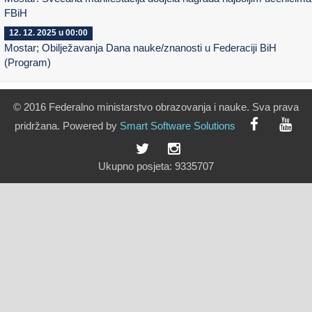
FBiH
12. 12. 2025 u 00:00
Mostar; Obilježavanja Dana nauke/znanosti u Federaciji BiH
(Program)
© 2016 Federalno ministarstvo obrazovanja i nauke. Sva prava
pridržana. Powered by
Smart
Software
Solutions
Ukupno posjeta:
9335707