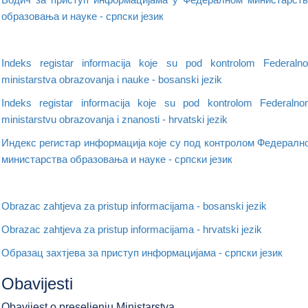
образовања и науке - српски језик
Indeks registar informacija koje su pod kontrolom Federaln
ministarstva obrazovanja i nauke - bosanski jezik
Indeks registar informacija koje su pod kontrolom Federaln
ministarstvu obrazovanja i znanosti - hrvatski jezik
Индекс регистар информација које су под контролом Федералн
министарства образовања и науке - српски језик
Obrazac zahtjeva za pristup informacijama - bosanski jezik
Obrazac zahtjeva za pristup informacijama - hrvatski jezik
Образац захтјева за приступ информацијама - српски језик
Obavijesti
Obavijest o preseljenju Ministarstva