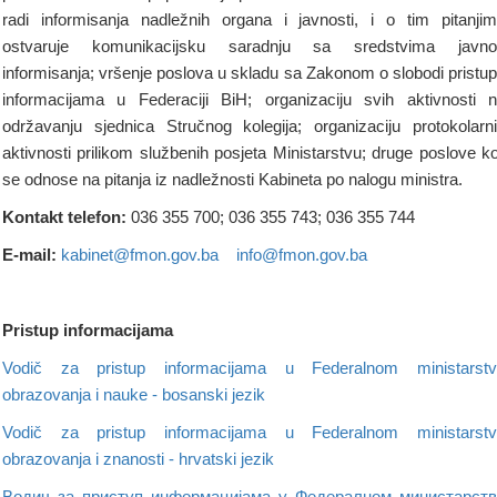
radi informisanja nadležnih organa i javnosti, i o tim pitanji
ostvaruje komunikacijsku saradnju sa sredstvima javno
informisanja; vršenje poslova u skladu sa Zakonom o slobodi pristu
informacijama u Federaciji BiH; organizaciju svih aktivnosti 
održavanju sjednica Stručnog kolegija; organizaciju protokolarn
aktivnosti prilikom službenih posjeta Ministarstvu; druge poslove ko
se odnose na pitanja iz nadležnosti Kabineta po nalogu ministra.
Kontakt telefon:
036 355 700; 036 355 743; 036 355 744
E-mail:
kabinet@fmon.gov.ba
info@fmon.gov.ba
Pristup informacijama
Vodič za pristup informacijama u Federalnom ministarstv
obrazovanja i nauke - bosanski jezik
Vodič za pristup informacijama u Federalnom ministarstv
obrazovanja i znanosti - hrvatski jezik
Водич за приступ информацијама у Федералном министарств