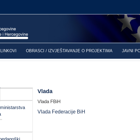
LINKOVI
OBRASCI / IZVJEŠTAVANJE O PROJEKTIMA
JAVNI P
Vlada
Vlada FBiH
ministarstva
Vlada Federacije BiH
a
 pedagoški