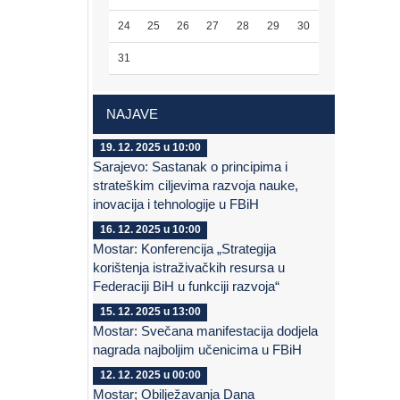
24
25
26
27
28
29
30
31
NAJAVE
19. 12. 2025 u 10:00
Sarajevo: Sastanak o principima i
strateškim ciljevima razvoja nauke,
inovacija i tehnologije u FBiH
16. 12. 2025 u 10:00
Mostar: Konferencija „Strategija
korištenja istraživačkih resursa u
Federaciji BiH u funkciji razvoja“
15. 12. 2025 u 13:00
Mostar: Svečana manifestacija dodjela
nagrada najboljim učenicima u FBiH
12. 12. 2025 u 00:00
Mostar; Obilježavanja Dana