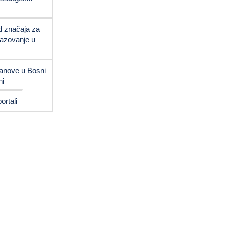
od značaja za
razovanje u
anove u Bosni
ni
ortali