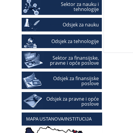
Sektor za nauku i
tehnologije
Odsjek za nauku
Odsjek za tehnologije
Sektor za finansijske,
pravne i opće poslove
Odsjek za finansijske
poslove
Odsjek za pravne i opće
poslove
MAPA USTANOVA/INSTITUCIJA