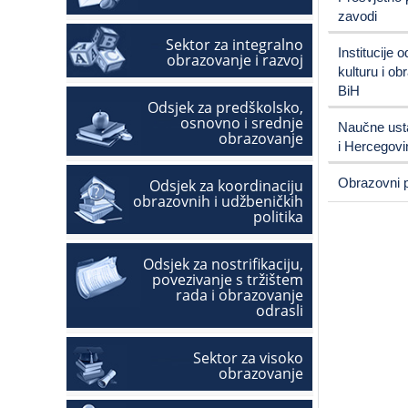
zavodi
Sektor za integralno
Institucije 
obrazovanje i razvoj
kulturu i ob
BiH
Odsjek za predškolsko,
osnovno i srednje
Naučne ust
obrazovanje
i Hercegovi
Obrazovni p
Odsjek za koordinaciju
obrazovnih i udžbeničkih
politika
Odsjek za nostrifikaciju,
povezivanje s tržištem
rada i obrazovanje
odrasli
Sektor za visoko
obrazovanje