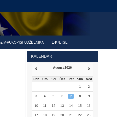
OZIV-RUKOPISI UDŽBENIKA
E-KNJIGE
KALENDAR
August 2026
Pon
Uto
Sri
Čet
Pet
Sub
Ned
1
2
3
4
5
6
8
9
7
10
11
12
13
14
15
16
17
18
19
20
21
22
23