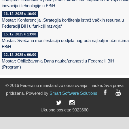
inovacija i tehnologije u FBiH
16. 12. 2025 u 10:00
Mostar: Konferencija „Strategija korištenja istraživačkih resursa u
Federaciji BiH u funkciji razvoja“
15. 12. 2025 u 13:00
Mostar: Svečana manifestacija dodjela nagrada najboljim učenicima
FBiH
12. 12. 2025 u 00:00
Mostar; Obilježavanja Dana nauke/znanosti u Federaciji BiH
(Program)
© 2016 Federalno ministarstvo obrazovanja i nauke. Sva prava
pridržana. Powered by
Smart
Software
Solutions
Ukupno posjeta:
9323660