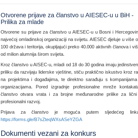
Otvorene prijave za članstvo u AIESEC-u u BiH -
Prilika za mlade
Otvorene su prijave za članstvo u AIESEC-u u Bosni i Hercegovin
najvećoj omladinskoj organizaciji na svijetu. AIESEC djeluje u više 
100 država i teritorija, okupljajući preko 40.000 aktivnih članova i vi
od milion alumnija širom svijeta.
Kroz članstvo u AISEC-u, mladi od 18 do 30 godina imaju jedinstve
priliku da razvijaju liderske vještine, stiču praktično iskustvo kroz r
na projektima i događajima, te direktno sarađuju s kompanijama
organizacijama. Pored izgradnje profesionalne mreže kontakat
članstvo otvara vrata i za brojne međunarodne prilike za lični
profesionalni razvoj.
Prijava za članstvo je moguća putem sljedećeg linka
https://forms.gle/B7sZteqWXsASeYZGA
Dokumenti vezani za konkurs