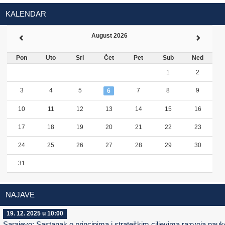
KALENDAR
August 2026
Pon
Uto
Sri
Čet
Pet
Sub
Ned
1
2
3
4
5
7
8
9
6
10
11
12
13
14
15
16
17
18
19
20
21
22
23
24
25
26
27
28
29
30
31
NAJAVE
19. 12. 2025 u 10:00
Sarajevo: Sastanak o principima i strateškim ciljevima razvoja nauk