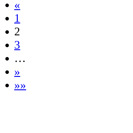
«
1
2
3
…
»
»»