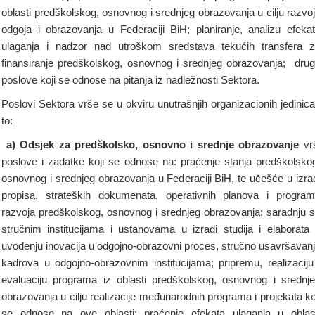
oblasti predškolskog, osnovnog i srednjeg obrazovanja u cilju razvo
odgoja i obrazovanja u Federaciji BiH; planiranje, analizu efeka
ulaganja i nadzor nad utroškom sredstava tekućih transfera 
finansiranje predškolskog, osnovnog i srednjeg obrazovanja; dru
poslove koji se odnose na pitanja iz nadležnosti Sektora.
Poslovi Sektora vrše se u okviru unutrašnjih organizacionih jedinica
to:
a) Odsjek za
predškolsko, osnovno i srednje obrazovanje
vr
poslove i zadatke koji se odnose na: praćenje stanja predškolsko
osnovnog i srednjeg obrazovanja u Federaciji BiH, te učešće u izra
propisa, strateških dokumenata, operativnih planova i progra
razvoja predškolskog, osnovnog i srednjeg obrazovanja; saradnju 
stručnim institucijama i ustanovama u izradi studija i elaborata
uvođenju inovacija u odgojno-obrazovni proces, stručno usavršavan
kadrova u odgojno-obrazovnim institucijama; pripremu, realizaciju
evaluaciju programa iz oblasti predškolskog, osnovnog i srednj
obrazovanja u cilju realizacije međunarodnih programa i projekata ko
se odnose na ove oblasti; praćenje efekata ulaganja u oblas