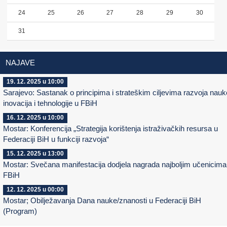
24
25
26
27
28
29
30
31
NAJAVE
19. 12. 2025 u 10:00
Sarajevo: Sastanak o principima i strateškim ciljevima razvoja nauk
inovacija i tehnologije u FBiH
16. 12. 2025 u 10:00
Mostar: Konferencija „Strategija korištenja istraživačkih resursa u
Federaciji BiH u funkciji razvoja“
15. 12. 2025 u 13:00
Mostar: Svečana manifestacija dodjela nagrada najboljim učenicima
FBiH
12. 12. 2025 u 00:00
Mostar; Obilježavanja Dana nauke/znanosti u Federaciji BiH
(Program)