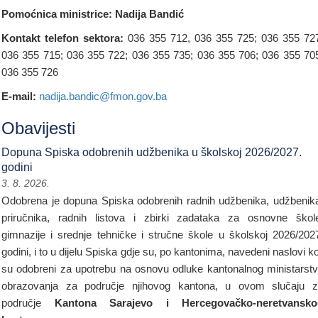
Pomoćnica ministrice: Nadija Bandić
Kontakt telefon sektora:
036 355 712, 036 355 725; 036 355 72
036 355 715; 036 355 722; 036 355 735; 036 355 706; 036 355 70
036 355 726
E-mail:
nadija.bandic@fmon.gov.ba
Obavijesti
Dopuna Spiska odobrenih udžbenika u školskoj 2026/2027.
godini
3. 8. 2026.
Odobrena je dopuna Spiska odobrenih radnih udžbenika, udžbenik
priručnika, radnih listova i zbirki zadataka za osnovne škol
gimnazije i srednje tehničke i stručne škole u školskoj 2026/202
godini, i to u dijelu Spiska gdje su, po kantonima, navedeni naslovi ko
su odobreni za upotrebu na osnovu odluke kantonalnog ministarst
obrazovanja za područje njihovog kantona, u ovom slučaju 
područje
Kantona Sarajevo i Hercegovačko-neretvansko