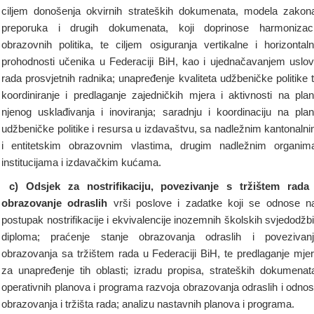
ciljem donošenja okvirnih strateških dokumenata, modela zakon
preporuka i drugih dokumenata, koji doprinose harmonizaci
obrazovnih politika, te ciljem osiguranja vertikalne i horizontal
prohodnosti učenika u Federaciji BiH, kao i ujednačavanjem uslo
rada prosvjetnih radnika; unapređenje kvaliteta udžbeničke politike 
koordiniranje i predlaganje zajedničkih mjera i aktivnosti na pla
njenog usklađivanja i inoviranja; saradnju i koordinaciju na pla
udžbeničke politike i resursa u izdavaštvu, sa nadležnim kantonaln
i entitetskim obrazovnim vlastima, drugim nadležnim organim
institucijama i izdavačkim kućama.
c) Odsjek za nostrifikaciju, povezivanje s tržištem rada
obrazovanje odraslih
vrši poslove i zadatke koji se odnose n
postupak nostrifikacije i ekvivalencije inozemnih školskih svjedodžbi
diploma; praćenje stanje obrazovanja odraslih i povezivan
obrazovanja sa tržištem rada u Federaciji BiH, te predlaganje mje
za unapređenje tih oblasti; izradu propisa, strateških dokumenat
operativnih planova i programa razvoja obrazovanja odraslih i odno
obrazovanja i tržišta rada; analizu nastavnih planova i programa.