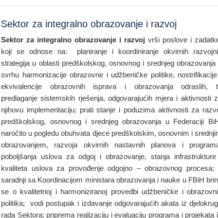
Sektor za integralno obrazovanje i razvoj
Sektor za integralno obrazovanje i razvoj
vrši poslove i zadat
koji se odnose na: planiranje i koordiniranje okvirnih razvojn
strategija u oblasti predškolskog, osnovnog i srednjeg obrazovanja
svrhu harmonizacije obrazovne i udžbeničke politike, nostrifikacije
ekvivalencije obrazovnih isprava i obrazovanja odraslih, 
predlaganje sistemskih rješenja, odgovarajućih mjera i aktivnosti 
njihovu implementaciju; prati stanje i poduzima aktivnosti za razv
predškolskog, osnovnog i srednjeg obrazovanja u Federaciji Bi
naročito u pogledu obuhvata djece predškolskim, osnovnim i srednj
obrazovanjem, razvoja okvirnih nastavnih planova i program
poboljšanja uslova za odgoj i obrazovanje, stanja infrastrukture
kvaliteta uslova za provođenje odgojno – obrazovnog procesa;
saradnji sa Koordinacijom ministara obrazovanja i nauke u FBiH bri
se o kvalitetnoj i harmoniziranoj provedbi udžbeničke i obrazovn
politika; vodi postupak i izdavanje odgovarajućih akata iz djelokru
rada Sektora; priprema realizaciju i evaluaciju programa i projekata 