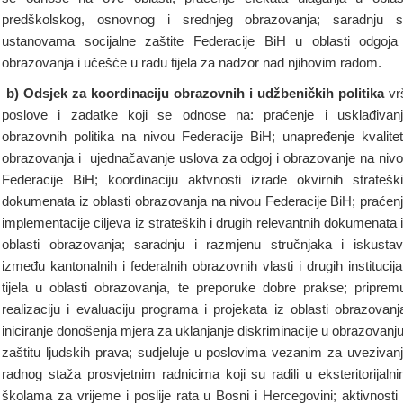
predškolskog, osnovnog i srednjeg obrazovanja; saradnju 
ustanovama socijalne zaštite Federacije BiH u oblasti odgoja
obrazovanja i učešće u radu tijela za nadzor nad njihovim radom.
b) Odsjek za
koordinaciju obrazovnih i udžbeničkih politika
vr
poslove i zadatke koji se odnose na: praćenje i usklađivan
obrazovnih politika na nivou Federacije BiH; unapređenje kvalite
obrazovanja i ujednačavanje uslova za odgoj i obrazovanje na niv
Federacije BiH; koordinaciju aktvnosti izrade okvirnih stratešk
dokumenata iz oblasti obrazovanja na nivou Federacije BiH; praćen
implementacije ciljeva iz strateških i drugih relevantnih dokumenata 
oblasti obrazovanja; saradnju i razmjenu stručnjaka i iskusta
između kantonalnih i federalnih obrazovnih vlasti i drugih institucija
tijela u oblasti obrazovanja, te preporuke dobre prakse; priprem
realizaciju i evaluaciju programa i projekata iz oblasti obrazovanj
iniciranje donošenja mjera za uklanjanje diskriminacije u obrazovanju
zaštitu ljudskih prava; sudjeluje u poslovima vezanim za uvezivan
radnog staža prosvjetnim radnicima koji su radili u eksteritorijaln
školama za vrijeme i poslije rata u Bosni i Hercegovini; aktivnosti