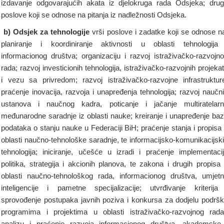
izdavanje odgovarajućih akata iz djelokruga rada Odsjeka; dru
poslove koji se odnose na pitanja iz nadležnosti Odsjeka.
b) Odsjek za tehnologije
vrši poslove i zadatke koji se odnose n
planiranje i koordiniranje aktivnosti u oblasti tehnologija
informacionog društva; organizaciju i razvoj istraživačko-razvojn
rada; razvoj investicionih tehnologija, istraživačko-razvojnih projeka
i vezu sa privredom; razvoj istraživačko-razvojne infrastruktur
praćenje inovacija, razvoja i unapređenja tehnologija; razvoj naučn
ustanova i naučnog kadra, poticanje i jačanje multiratelar
međunarodne saradnje iz oblasti nauke; kreiranje i unapređenje ba
podataka o stanju nauke u Federaciji BiH; praćenje stanja i propisa
oblasti naučno-tehnološke saradnje, te informacijsko-komunikacijsk
tehnologija; iniciranje, učešće u izradi i praćenje implementaci
politika, strategija i akcionih planova, te zakona i drugih propisa
oblasti naučno-tehnološkog rada, informacionog društva, umjet
inteligencije i pametne specijalizacije; utvrđivanje kriterija
sprovođenje postupaka javnih poziva i konkursa za dodjelu podrš
programima i projektima u oblasti istraživačko-razvojnog rad
analizu i praćenje razvoja informacionog društva, akademske