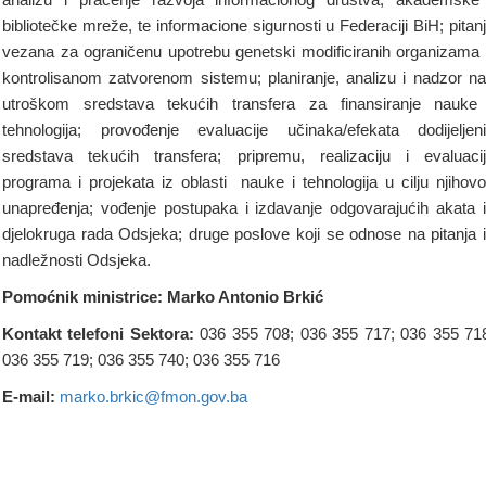
bibliotečke mreže, te informacione sigurnosti u Federaciji BiH; pitan
vezana za ograničenu upotrebu genetski modificiranih organizama
kontrolisanom zatvorenom sistemu; planiranje, analizu i nadzor n
utroškom sredstava tekućih transfera za finansiranje nauke
tehnologija; provođenje evaluacije učinaka/efekata dodijeljen
sredstava tekućih transfera; pripremu, realizaciju i evaluaci
programa i projekata iz oblasti nauke i tehnologija u cilju njihov
unapređenja; vođenje postupaka i izdavanje odgovarajućih akata 
djelokruga rada Odsjeka; druge poslove koji se odnose na pitanja 
nadležnosti Odsjeka.
Pomoćnik ministrice: Marko Antonio Brkić
Kontakt telefoni Sektora:
036 355 708; 036 355 717; 036 355 71
036 355 719; 036 355 740; 036 355 716
E-mail:
marko.brkic@fmon.gov.ba