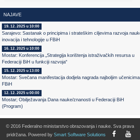
NAJAVE
19. 12. 2025 u 10:00
Sarajevo: Sastanak o principima i strateškim ciljevima razvoja nauk
inovacija i tehnologije u FBiH
16. 12. 2025 u 10:00
Mostar: Konferencija „Strategija korištenja istraživačkih resursa u
Federaciji BiH u funkciji razvoja“
15. 12. 2025 u 13:00
Mostar: Svečana manifestacija dodjela nagrada najboljim učenicima
FBiH
12. 12. 2025 u 00:00
Mostar; Obilježavanja Dana nauke/znanosti u Federaciji BiH
(Program)
© 2016 Federalno ministarstvo obrazovanja i nauke. Sva prava
pridržana. Powered by
Smart
Software
Solutions