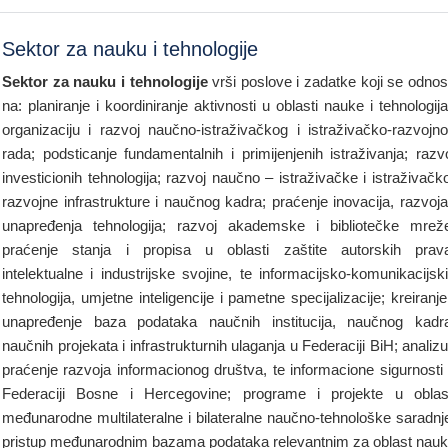
Sektor za nauku i tehnologije
Sektor za nauku i tehnologije
vrši poslove i zadatke koji se odno
na: planiranje i koordiniranje aktivnosti u oblasti nauke i tehnologij
organizaciju i razvoj naučno-istraživačkog i istraživačko-razvojn
rada; podsticanje fundamentalnih i primijenjenih istraživanja; razv
investicionih tehnologija; razvoj naučno – istraživačke i istraživačk
razvojne infrastrukture i naučnog kadra; praćenje inovacija, razvoja
unapređenja tehnologija; razvoj akademske i bibliotečke mrež
praćenje stanja i propisa u oblasti zaštite autorskih prav
intelektualne i industrijske svojine, te informacijsko-komunikacijsk
tehnologija, umjetne inteligencije i pametne specijalizacije; kreiranje
unapređenje baza podataka naučnih institucija, naučnog kadr
naučnih projekata i infrastrukturnih ulaganja u Federaciji BiH; analizu
praćenje razvoja informacionog društva, te informacione sigurnosti
Federaciji Bosne i Hercegovine; programe i projekte u oblas
međunarodne multilateralne i bilateralne naučno-tehnološke saradnj
pristup međunarodnim bazama podataka relevantnim za oblast nau