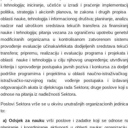
i tehnologija; iniciranje, učešće u izradi i praćenje implementaci
politika, strategija i akcionih planova, te zakona i drugih propisa
oblasti nauke, tehnologija i informacionog društva; planiranje, analizu
nadzor nad utroškom sredstava tekućih transfera za finansiran
nauke i tehnologija; pitanja vezana za ograničenu upotrebu genets
modificiranih organizama u kontrolisanom zatvorenom sistem
provođenje evaluacije učinaka/efekata dodijeljenih sredstava tekuć
transfera; pripremu, realizaciju i evaluaciju programa i projekata 
oblasti nauke i tehnologija u cilju njihovog unapređenja; utvrđivan
kriterija i sprovođenje postupaka javnih poziva i konkursa za dodje
podrške programima i projektima u oblasti naučno-istraživačkog
istraživačko-razvojnog rada; vođenje postupaka i izdavan
odgovarajućih akata iz djelokruga rada Sektora; druge poslove koji 
odnose na pitanja iz nadležnosti Sektora.
Poslovi Sektora vrše se u okviru unutrašnjih organizacionih jedinica
to:
a) Odsjek za
nauku
vrši poslove i zadatke koji se odnose n
planiranje i koordiniranje aktivnosti u oblasti nauke; organizaciju