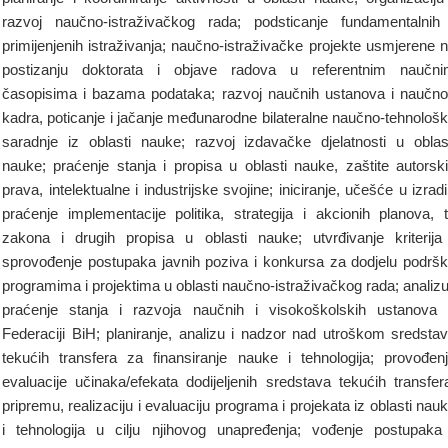
razvoj naučno-istraživačkog rada; podsticanje fundamentalnih
primijenjenih istraživanja; naučno-istraživačke projekte usmjerene 
postizanju doktorata i objave radova u referentnim naučn
časopisima i bazama podataka; razvoj naučnih ustanova i naučn
kadra, poticanje i jačanje međunarodne bilateralne naučno-tehnološ
saradnje iz oblasti nauke; razvoj izdavačke djelatnosti u oblas
nauke; praćenje stanja i propisa u oblasti nauke, zaštite autorsk
prava, intelektualne i industrijske svojine; iniciranje, učešće u izradi
praćenje implementacije politika, strategija i akcionih planova, 
zakona i drugih propisa u oblasti nauke; utvrđivanje kriterija
sprovođenje postupaka javnih poziva i konkursa za dodjelu podrš
programima i projektima u oblasti naučno-istraživačkog rada; analizu
praćenje stanja i razvoja naučnih i visokoškolskih ustanova
Federaciji BiH; planiranje, analizu i nadzor nad utroškom sredsta
tekućih transfera za finansiranje nauke i tehnologija; provođen
evaluacije učinaka/efekata dodijeljenih sredstava tekućih transfer
pripremu, realizaciju i evaluaciju programa i projekata iz oblasti nau
i tehnologija u cilju njihovog unapređenja; vođenje postupaka