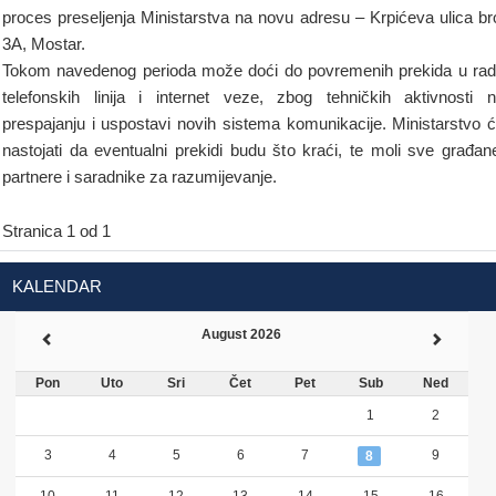
proces preseljenja Ministarstva na novu adresu – Krpićeva ulica br
3A, Mostar.
Tokom navedenog perioda može doći do povremenih prekida u ra
telefonskih linija i internet veze, zbog tehničkih aktivnosti 
prespajanju i uspostavi novih sistema komunikacije. Ministarstvo 
nastojati da eventualni prekidi budu što kraći, te moli sve građan
partnere i saradnike za razumijevanje.
Stranica 1 od 1
KALENDAR
August 2026
Pon
Uto
Sri
Čet
Pet
Sub
Ned
1
2
3
4
5
6
7
9
8