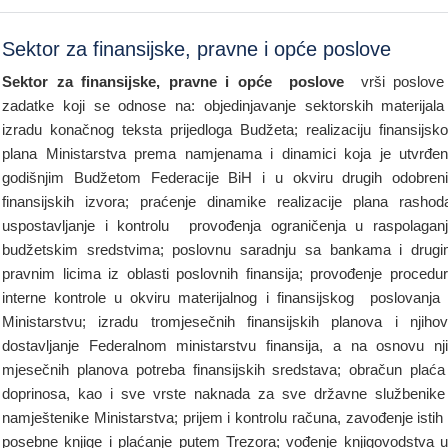
Sektor za finansijske, pravne i opće poslove
Sektor za finansijske, pravne i opće poslove
vrši poslove
zadatke koji se odnose na: objedinjavanje sektorskih materijala
izradu konačnog teksta prijedloga Budžeta; realizaciju finansijsk
plana Ministarstva prema namjenama i dinamici koja je utvrđe
godišnjim Budžetom Federacije BiH i u okviru drugih odobren
finansijskih izvora; praćenje dinamike realizacije plana rashod
uspostavljanje i kontrolu provođenja ograničenja u raspolagan
budžetskim sredstvima; poslovnu saradnju sa bankama i drug
pravnim licima iz oblasti poslovnih finansija; provođenje procedu
interne kontrole u okviru materijalnog i finansijskog poslovanja
Ministarstvu; izradu tromjesečnih finansijskih planova i njiho
dostavljanje Federalnom ministarstvu finansija, a na osnovu nj
mjesečnih planova potreba finansijskih sredstava; obračun plaća
doprinosa, kao i sve vrste naknada za sve državne službenike
namještenike Ministarstva; prijem i kontrolu računa, zavođenje istih
posebne knjige i plaćanje putem Trezora; vođenje knjigovodstva 