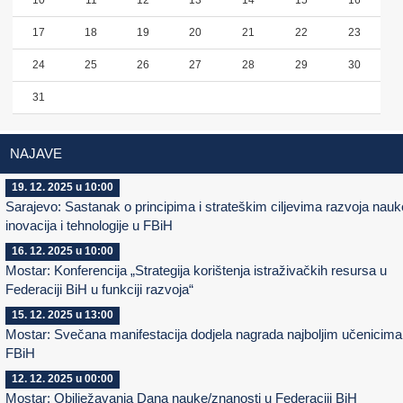
10
11
12
13
14
15
16
17
18
19
20
21
22
23
24
25
26
27
28
29
30
31
NAJAVE
19. 12. 2025 u 10:00
Sarajevo: Sastanak o principima i strateškim ciljevima razvoja nauk
inovacija i tehnologije u FBiH
16. 12. 2025 u 10:00
Mostar: Konferencija „Strategija korištenja istraživačkih resursa u
Federaciji BiH u funkciji razvoja“
15. 12. 2025 u 13:00
Mostar: Svečana manifestacija dodjela nagrada najboljim učenicima
FBiH
12. 12. 2025 u 00:00
Mostar; Obilježavanja Dana nauke/znanosti u Federaciji BiH