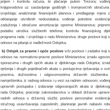
prijem i kontrolu računa, te plaćanje putem Trezora; vođen
knjigovodstva uz sastavljanje godišnjih i tromjesečnih obračuna
izvještaja; analiziranje finansijskih planova i predlaganje mjera 
otklanjanje utvrđenih nedostataka; vođenje potrebne evidencij
zaduženja i obračune amortizacije opreme Ministarstva; pripre
podatke utroška službenih telefona; kontrolu finansijskog dije
programa rada i izvještaja o radu Ministarstva; druge poslove koji 
odnose na pitanja iz nadležnosti Odsjeka.
b) Odsjek za pravne i opće poslove
vrši poslove i zadatke koji 
odnose na: normativno-pravne poslove Ministarstva; izradu ugovor
sporazuma i drugih općih akata iz djelokruga rada Odsjeka; izra
rješenja i drugih pojedinačnih akata u postupcima rješavanja o sv
pravima, dužnostima i odgovornostima državnih službenika
namještenika, iz radnog odnosa i u vezi sa radnim odnosom; vođen
upravnih postupaka i izdavanje odgovarajućih akata iz djelokru
rada Odsjeka; praćenje zakonodavstva u oblasti državne uprave
radnih odnosa u državnoj službi; poslove personalne evidencij
stručnog usavršavanja zaposlenih; planiranje javnih nabavki rob
radova i usluga; organizaciju i vršenje kancelarijskog i arhivsk