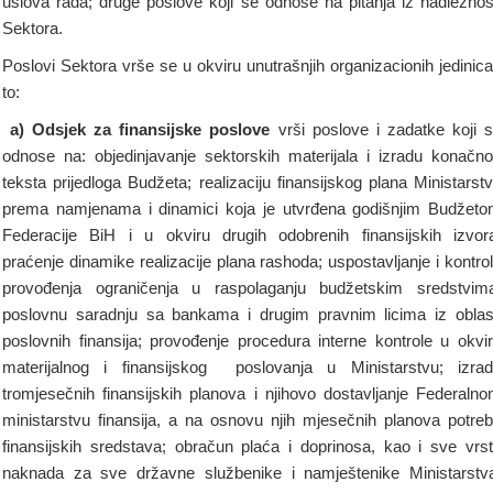
uslova rada; druge poslove koji se odnose na pitanja iz nadležnos
Sektora.
Poslovi Sektora vrše se u okviru unutrašnjih organizacionih jedinica
to:
a) Odsjek za
finansijske poslove
vrši poslove i zadatke koji 
odnose na: objedinjavanje sektorskih materijala i izradu konačn
teksta prijedloga Budžeta; realizaciju finansijskog plana Ministarst
prema namjenama i dinamici koja je utvrđena godišnjim Budžet
Federacije BiH i u okviru drugih odobrenih finansijskih izvor
praćenje dinamike realizacije plana rashoda; uspostavljanje i kontro
provođenja ograničenja u raspolaganju budžetskim sredstvim
poslovnu saradnju sa bankama i drugim pravnim licima iz oblas
poslovnih finansija; provođenje procedura interne kontrole u okvi
materijalnog i finansijskog poslovanja u Ministarstvu; izra
tromjesečnih finansijskih planova i njihovo dostavljanje Federaln
ministarstvu finansija, a na osnovu njih mjesečnih planova potre
finansijskih sredstava; obračun plaća i doprinosa, kao i sve vrs
naknada za sve državne službenike i namještenike Ministarstv