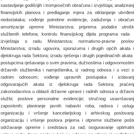
sastavljanje godišnjih i tromjesečnih obračuna i izvještaja; analiziran
finansijskih planova i predlaganje mjera za otklanjanje utvrđen
nedostataka; vođenje potrebne evidencije, zaduženja i obraču
amortizacije opreme Ministarstva; priprema podatke utroš
službenih telefona; kontrolu finansijskog dijela programa rada
izvještaja o radu Ministarstva; normativno-pravne poslo
Ministarstva; izradu ugovora, sporazuma i drugih općih akata 
djelokruga rada Sektora; izradu rješenja i drugih pojedinačnih akata
postupcima rješavanja o svim pravima, dužnostima i odgovornosti
državnih službenika i namještenika, iz radnog odnosa i u vezi 
radnim odnosom; vođenje upravnih postupaka i izdavanj
odgovarajućih akata iz djelokruga rada Sektora; praćenj
zakonodavstva u oblasti državne uprave i radnih odnosa u državn
službi; poslove personalne evidencije; stručnog usavršavan
zaposlenih; planiranje javnih nabavki roba, radova i uslug
organizaciju i vršenje kancelarijskog i arhivskog poslovanj
organizaciju i vršenje poslova prijema i otpreme službene pošt
održavanje opreme i sredstava za rad; osiguravanje optimaln