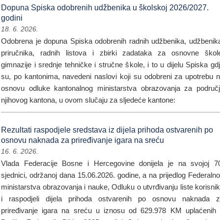
Dopuna Spiska odobrenih udžbenika u školskoj 2026/2027.
godini
18. 6. 2026.
Odobrena je dopuna Spiska odobrenih radnih udžbenika, udžbenik
priručnika, radnih listova i zbirki zadataka za osnovne škol
gimnazije i srednje tehničke i stručne škole, i to u dijelu Spiska gd
su, po kantonima, navedeni naslovi koji su odobreni za upotrebu 
osnovu odluke kantonalnog ministarstva obrazovanja za područ
njihovog kantona, u ovom slučaju za sljedeće kantone:
Rezultati raspodjele sredstava iz dijela prihoda ostvarenih po
osnovu naknada za priređivanje igara na sreću
16. 6. 2026.
Vlada Federacije Bosne i Hercegovine donijela je na svojoj 7
sjednici, održanoj dana 15.06.2026. godine, a na prijedlog Federaln
ministarstva obrazovanja i nauke, Odluku o utvrđivanju liste korisni
i raspodjeli dijela prihoda ostvarenih po osnovu naknada 
priređivanje igara na sreću u iznosu od 629.978 KM uplaćenih