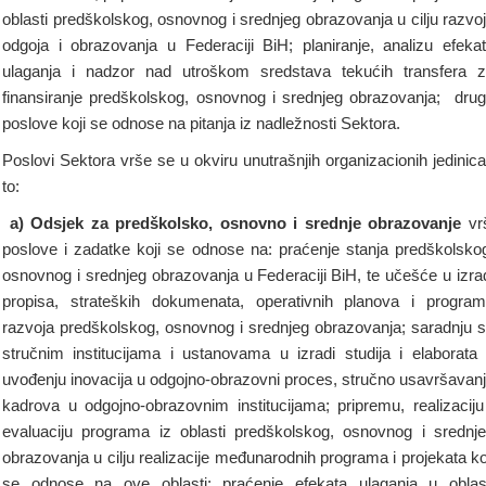
oblasti predškolskog, osnovnog i srednjeg obrazovanja u cilju razvo
odgoja i obrazovanja u Federaciji BiH; planiranje, analizu efeka
ulaganja i nadzor nad utroškom sredstava tekućih transfera 
finansiranje predškolskog, osnovnog i srednjeg obrazovanja; dru
poslove koji se odnose na pitanja iz nadležnosti Sektora.
Poslovi Sektora vrše se u okviru unutrašnjih organizacionih jedinica
to:
a) Odsjek za
predškolsko, osnovno i srednje obrazovanje
vr
poslove i zadatke koji se odnose na: praćenje stanja predškolsko
osnovnog i srednjeg obrazovanja u Federaciji BiH, te učešće u izra
propisa, strateških dokumenata, operativnih planova i progra
razvoja predškolskog, osnovnog i srednjeg obrazovanja; saradnju 
stručnim institucijama i ustanovama u izradi studija i elaborata
uvođenju inovacija u odgojno-obrazovni proces, stručno usavršavan
kadrova u odgojno-obrazovnim institucijama; pripremu, realizaciju
evaluaciju programa iz oblasti predškolskog, osnovnog i srednj
obrazovanja u cilju realizacije međunarodnih programa i projekata ko
se odnose na ove oblasti; praćenje efekata ulaganja u oblas