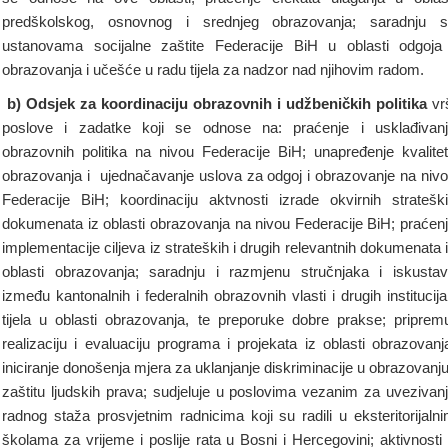
predškolskog, osnovnog i srednjeg obrazovanja; saradnju 
ustanovama socijalne zaštite Federacije BiH u oblasti odgoja
obrazovanja i učešće u radu tijela za nadzor nad njihovim radom.
b) Odsjek za
koordinaciju obrazovnih i udžbeničkih politika
vr
poslove i zadatke koji se odnose na: praćenje i usklađivan
obrazovnih politika na nivou Federacije BiH; unapređenje kvalite
obrazovanja i ujednačavanje uslova za odgoj i obrazovanje na niv
Federacije BiH; koordinaciju aktvnosti izrade okvirnih stratešk
dokumenata iz oblasti obrazovanja na nivou Federacije BiH; praćen
implementacije ciljeva iz strateških i drugih relevantnih dokumenata 
oblasti obrazovanja; saradnju i razmjenu stručnjaka i iskusta
između kantonalnih i federalnih obrazovnih vlasti i drugih institucija
tijela u oblasti obrazovanja, te preporuke dobre prakse; priprem
realizaciju i evaluaciju programa i projekata iz oblasti obrazovanj
iniciranje donošenja mjera za uklanjanje diskriminacije u obrazovanju
zaštitu ljudskih prava; sudjeluje u poslovima vezanim za uvezivan
radnog staža prosvjetnim radnicima koji su radili u eksteritorijaln
školama za vrijeme i poslije rata u Bosni i Hercegovini; aktivnosti