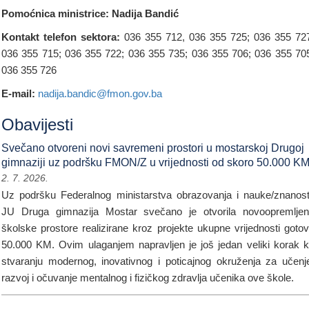
Pomoćnica ministrice: Nadija Bandić
Kontakt telefon sektora:
036 355 712, 036 355 725; 036 355 72
036 355 715; 036 355 722; 036 355 735; 036 355 706; 036 355 70
036 355 726
E-mail:
nadija.bandic@fmon.gov.ba
Obavijesti
Svečano otvoreni novi savremeni prostori u mostarskoj Drugoj
gimnaziji uz podršku FMON/Z u vrijednosti od skoro 50.000 K
2. 7. 2026.
Uz podršku Federalnog ministarstva obrazovanja i nauke/znanost
JU Druga gimnazija Mostar svečano je otvorila novoopremlje
školske prostore realizirane kroz projekte ukupne vrijednosti goto
50.000 KM. Ovim ulaganjem napravljen je još jedan veliki korak 
stvaranju modernog, inovativnog i poticajnog okruženja za učenj
razvoj i očuvanje mentalnog i fizičkog zdravlja učenika ove škole.