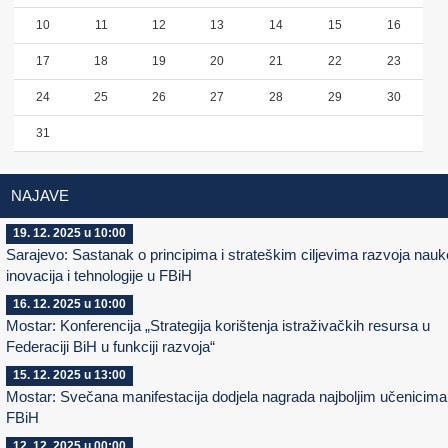
10
11
12
13
14
15
16
17
18
19
20
21
22
23
24
25
26
27
28
29
30
31
NAJAVE
19. 12. 2025 u 10:00
Sarajevo: Sastanak o principima i strateškim ciljevima razvoja nauk
inovacija i tehnologije u FBiH
16. 12. 2025 u 10:00
Mostar: Konferencija „Strategija korištenja istraživačkih resursa u
Federaciji BiH u funkciji razvoja“
15. 12. 2025 u 13:00
Mostar: Svečana manifestacija dodjela nagrada najboljim učenicima
FBiH
12. 12. 2025 u 00:00