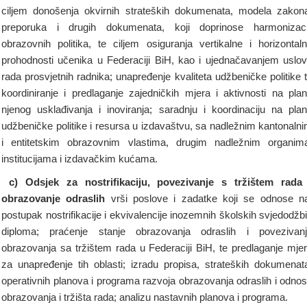
ciljem donošenja okvirnih strateških dokumenata, modela zakon
preporuka i drugih dokumenata, koji doprinose harmonizaci
obrazovnih politika, te ciljem osiguranja vertikalne i horizontal
prohodnosti učenika u Federaciji BiH, kao i ujednačavanjem uslo
rada prosvjetnih radnika; unapređenje kvaliteta udžbeničke politike 
koordiniranje i predlaganje zajedničkih mjera i aktivnosti na pla
njenog usklađivanja i inoviranja; saradnju i koordinaciju na pla
udžbeničke politike i resursa u izdavaštvu, sa nadležnim kantonaln
i entitetskim obrazovnim vlastima, drugim nadležnim organim
institucijama i izdavačkim kućama.
c) Odsjek za nostrifikaciju, povezivanje s tržištem rada
obrazovanje odraslih
vrši poslove i zadatke koji se odnose n
postupak nostrifikacije i ekvivalencije inozemnih školskih svjedodžbi
diploma; praćenje stanje obrazovanja odraslih i povezivan
obrazovanja sa tržištem rada u Federaciji BiH, te predlaganje mje
za unapređenje tih oblasti; izradu propisa, strateških dokumenat
operativnih planova i programa razvoja obrazovanja odraslih i odno
obrazovanja i tržišta rada; analizu nastavnih planova i programa.