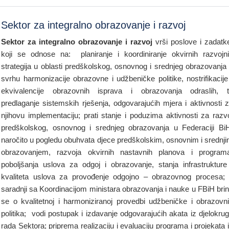
Sektor za integralno obrazovanje i razvoj
Sektor za integralno obrazovanje i razvoj
vrši poslove i zadat
koji se odnose na: planiranje i koordiniranje okvirnih razvojn
strategija u oblasti predškolskog, osnovnog i srednjeg obrazovanja
svrhu harmonizacije obrazovne i udžbeničke politike, nostrifikacije
ekvivalencije obrazovnih isprava i obrazovanja odraslih, 
predlaganje sistemskih rješenja, odgovarajućih mjera i aktivnosti 
njihovu implementaciju; prati stanje i poduzima aktivnosti za razv
predškolskog, osnovnog i srednjeg obrazovanja u Federaciji Bi
naročito u pogledu obuhvata djece predškolskim, osnovnim i srednj
obrazovanjem, razvoja okvirnih nastavnih planova i program
poboljšanja uslova za odgoj i obrazovanje, stanja infrastrukture
kvaliteta uslova za provođenje odgojno – obrazovnog procesa;
saradnji sa Koordinacijom ministara obrazovanja i nauke u FBiH bri
se o kvalitetnoj i harmoniziranoj provedbi udžbeničke i obrazovn
politika; vodi postupak i izdavanje odgovarajućih akata iz djelokru
rada Sektora; priprema realizaciju i evaluaciju programa i projekata 