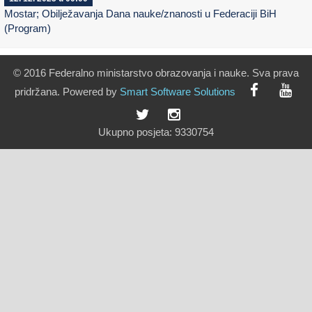
Mostar; Obilježavanja Dana nauke/znanosti u Federaciji BiH
(Program)
© 2016 Federalno ministarstvo obrazovanja i nauke. Sva prava
pridržana. Powered by
Smart
Software
Solutions
Ukupno posjeta:
9330754