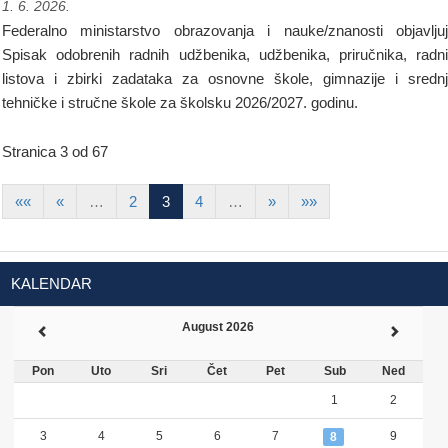
1. 6. 2026.
Federalno ministarstvo obrazovanja i nauke/znanosti objavlju
Spisak odobrenih radnih udžbenika, udžbenika, priručnika, radn
listova i zbirki zadataka za osnovne škole, gimnazije i sredn
tehničke i stručne škole za školsku 2026/2027. godinu.
Stranica 3 od 67
««
«
…
2
3
4
…
»
»»
KALENDAR
August 2026
Pon
Uto
Sri
Čet
Pet
Sub
Ned
1
2
3
4
5
6
7
9
8