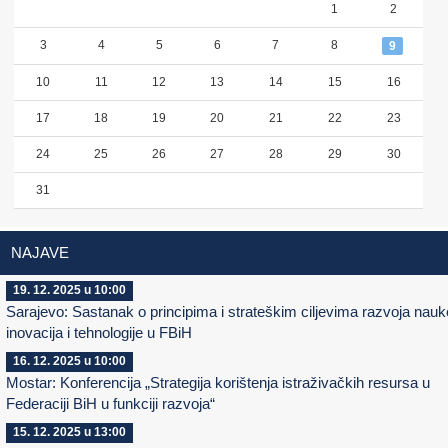
1
2
3
4
5
6
7
8
9
10
11
12
13
14
15
16
17
18
19
20
21
22
23
24
25
26
27
28
29
30
31
NAJAVE
19. 12. 2025 u 10:00
Sarajevo: Sastanak o principima i strateškim ciljevima razvoja nauk
inovacija i tehnologije u FBiH
16. 12. 2025 u 10:00
Mostar: Konferencija „Strategija korištenja istraživačkih resursa u
Federaciji BiH u funkciji razvoja“
15. 12. 2025 u 13:00