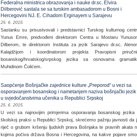
Federalna ministrica obrazovanja i nauke dr.sc. Elvira
Dilberović sastala se sa turskim ambasadorom u Bosni i
Hercegovini NJ. E. Cihadom Erginayem u Sarajevu
25. 6. 2015.
Sastanku su prisustvovali i predstavnici Turskog kulturnog cent
Yunus Emre, predvođeni direktorom Centra u Mostaru Yunus
Dilberom, te direktorom Instituta za jezik Sarajevo dr.sc. Alen
Kalajdžijom i koordinatorom projekta Pravopisni priručn
bosanskog/hrvatskog/srpskog jezika sa osnovama gramatik
Muhidinom Čolićem.
Saopćenje Bošnjačke zajednice kulture „Preporod“ u vezi sa
osporavanjem bosanskog i nametanjem naziva bošnjački jezik
u svjedočanstvima učenika u Republici Srpskoj
25. 6. 2015.
U vezi sa najnovijim primjerima osporavanja bosanskog jezika
školskoj praksi u Republici Srpskoj, skrećemo pažnju javnosti da 
riječ o grubom kršenju ljudskih prava Bošnjaka te pravnih akata 
kojima počiva država Bosna i Hercegovina, na kakve pojave smo