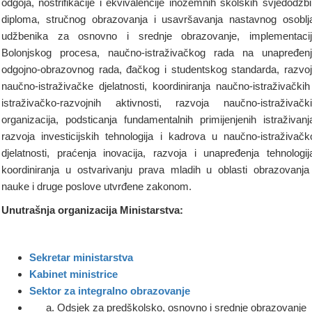
odgoja, nostrifikacije i ekvivalencije inozemnih školskih svjedodžbi
diploma, stručnog obrazovanja i usavršavanja nastavnog osoblj
udžbenika za osnovno i srednje obrazovanje, implementaci
Bolonjskog procesa, naučno-istraživačkog rada na unapređen
odgojno-obrazovnog rada, đačkog i studentskog standarda, razvo
naučno-istraživačke djelatnosti, koordiniranja naučno-istraživačkih
istraživačko-razvojnih aktivnosti, razvoja naučno-istraživačk
organizacija, podsticanja fundamentalnih primijenjenih istraživanj
razvoja investicijskih tehnologija i kadrova u naučno-istraživačk
djelatnosti, praćenja inovacija, razvoja i unapređenja tehnologij
koordiniranja u ostvarivanju prava mladih u oblasti obrazovanja
nauke i druge poslove utvrđene zakonom.
Unutrašnja organizacija Ministarstva:
Sekretar ministarstva
Kabinet ministrice
Sektor za integralno obrazovanje
Odsjek za predškolsko, osnovno i srednje obrazovanje