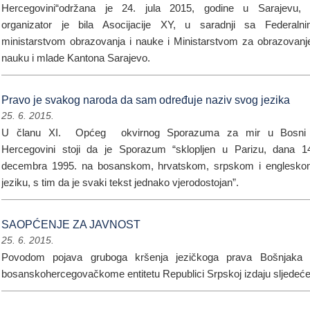
Hercegovini“održana je 24. jula 2015, godine u Sarajevu,
organizator je bila Asocijacije XY, u saradnji sa Federaln
ministarstvom obrazovanja i nauke i Ministarstvom za obrazovanj
nauku i mlade Kantona Sarajevo.
Pravo je svakog naroda da sam određuje naziv svog jezika
25. 6. 2015.
U članu XI. Općeg okvirnog Sporazuma za mir u Bosni 
Hercegovini stoji da je Sporazum “sklopljen u Parizu, dana 1
decembra 1995. na bosanskom, hrvatskom, srpskom i englesk
jeziku, s tim da je svaki tekst jednako vjerodostojan”.
SAOPĆENJE ZA JAVNOST
25. 6. 2015.
Povodom pojava gruboga kršenja jezičkoga prava Bošnjaka
bosanskohercegovačkome entitetu Republici Srpskoj izdaju sljedeće