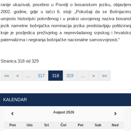
ranije ukazivali, posebno u Povelji o bosanskom jeziku, objavljen
2002. godine, gdje u tačci 6. stoji: „Pokušaji da se Bošnjacim
umjesto historijski potvrđenog i u praksi usvojenog naziva bosans
jezik nametne bošnjačka nominacija jezika predstavljaju politiziran
koje je posljedica preživjelog a neprevladanog srpskog i hrvatsk
paternalizma i negiranja bošnjačke nacionalne samosvojnosti.“
Stranica 318 od 329
««
«
…
317
318
319
…
»
»»
KALENDAR
August 2026
Pon
Uto
Sri
Čet
Pet
Sub
Ned