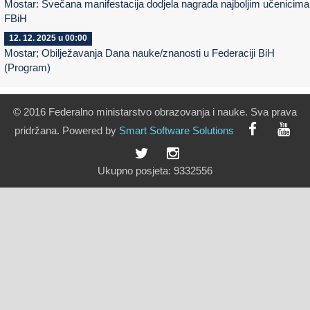
Mostar: Svečana manifestacija dodjela nagrada najboljim učenicima
FBiH
12. 12. 2025 u 00:00
Mostar; Obilježavanja Dana nauke/znanosti u Federaciji BiH
(Program)
© 2016 Federalno ministarstvo obrazovanja i nauke. Sva prava
pridržana. Powered by
Smart
Software
Solutions
Ukupno posjeta:
9332556