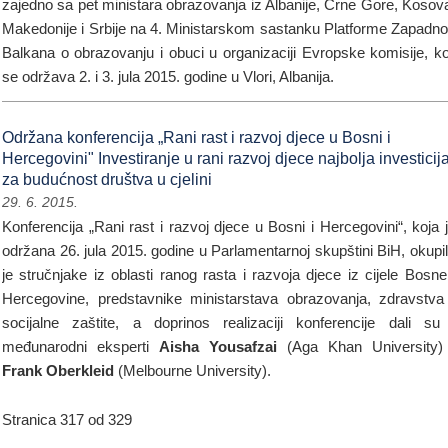
zajedno sa pet ministara obrazovanja iz Albanije, Crne Gore, Kosov
Makedonije i Srbije na 4. Ministarskom sastanku Platforme Zapadn
Balkana o obrazovanju i obuci u organizaciji Evropske komisije, ko
se održava 2. i 3. jula 2015. godine u Vlori, Albanija.
Održana konferencija „Rani rast i razvoj djece u Bosni i
Hercegovini" Investiranje u rani razvoj djece najbolja investicij
za budućnost društva u cjelini
29. 6. 2015.
Konferencija „Rani rast i razvoj djece u Bosni i Hercegovini“, koja 
održana 26. jula 2015. godine u Parlamentarnoj skupštini BiH, okupi
je stručnjake iz oblasti ranog rasta i razvoja djece iz cijele Bosne
Hercegovine, predstavnike ministarstava obrazovanja, zdravstva
socijalne zaštite, a doprinos realizaciji konferencije dali su
međunarodni eksperti
Aisha Yousafzai
(Aga Khan University)
Frank Oberkleid
(Melbourne University).
Stranica 317 od 329