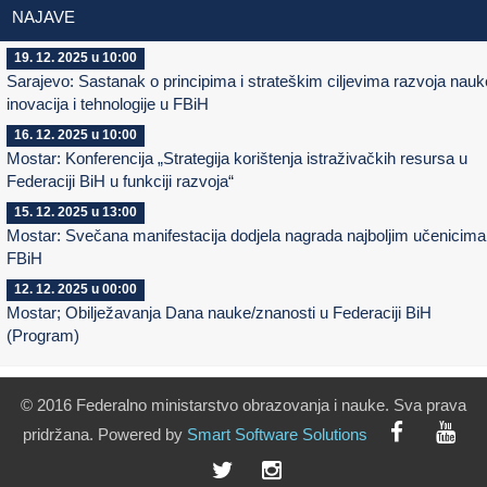
NAJAVE
19. 12. 2025 u 10:00
Sarajevo: Sastanak o principima i strateškim ciljevima razvoja nauk
inovacija i tehnologije u FBiH
16. 12. 2025 u 10:00
Mostar: Konferencija „Strategija korištenja istraživačkih resursa u
Federaciji BiH u funkciji razvoja“
15. 12. 2025 u 13:00
Mostar: Svečana manifestacija dodjela nagrada najboljim učenicima
FBiH
12. 12. 2025 u 00:00
Mostar; Obilježavanja Dana nauke/znanosti u Federaciji BiH
(Program)
© 2016 Federalno ministarstvo obrazovanja i nauke. Sva prava
pridržana. Powered by
Smart
Software
Solutions