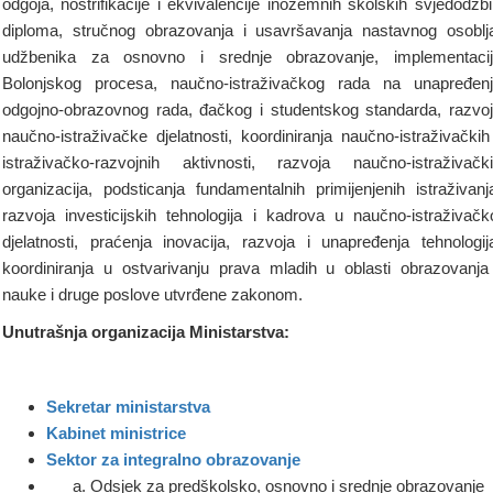
odgoja, nostrifikacije i ekvivalencije inozemnih školskih svjedodžbi
diploma, stručnog obrazovanja i usavršavanja nastavnog osoblj
udžbenika za osnovno i srednje obrazovanje, implementaci
Bolonjskog procesa, naučno-istraživačkog rada na unapređen
odgojno-obrazovnog rada, đačkog i studentskog standarda, razvo
naučno-istraživačke djelatnosti, koordiniranja naučno-istraživačkih
istraživačko-razvojnih aktivnosti, razvoja naučno-istraživačk
organizacija, podsticanja fundamentalnih primijenjenih istraživanj
razvoja investicijskih tehnologija i kadrova u naučno-istraživačk
djelatnosti, praćenja inovacija, razvoja i unapređenja tehnologij
koordiniranja u ostvarivanju prava mladih u oblasti obrazovanja
nauke i druge poslove utvrđene zakonom.
Unutrašnja organizacija Ministarstva:
Sekretar ministarstva
Kabinet ministrice
Sektor za integralno obrazovanje
Odsjek za predškolsko, osnovno i srednje obrazovanje