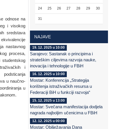
24
25
26
27
28
29
30
 se odnose na
31
jeg i visokog
nih sredstava
NAJAVE
 ekvivalencije
nja nastavnog
19. 12. 2025 u 10:00
skog procesa,
Sarajevo: Sastanak o principima i
strateškim ciljevima razvoja nauke,
i studentskog
inovacija i tehnologije u FBiH
traživačkih i
, podsticanja
16. 12. 2025 u 10:00
Mostar: Konferencija „Strategija
rova u naučno-
korištenja istraživačkih resursa u
oordiniranja u
Federaciji BiH u funkciji razvoja“
 zakonom.
15. 12. 2025 u 13:00
Mostar: Svečana manifestacija dodjela
nagrada najboljim učenicima u FBiH
12. 12. 2025 u 00:00
Mostar; Obilježavanja Dana