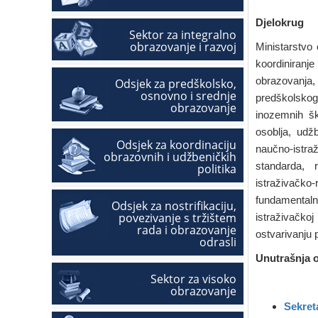
Djelokrug
Sektor za integralno
obrazovanje i razvoj
Ministarstvo
koordiniranj
obrazovanja,
Odsjek za predškolsko,
osnovno i srednje
predškolskog,
obrazovanje
inozemnih šk
osoblja, udž
Odsjek za koordinaciju
naučno-istra
obrazovnih i udžbeničkih
standarda, r
politika
istraživačko
fundamentalni
Odsjek za nostrifikaciju,
povezivanje s tržištem
istraživačkoj
rada i obrazovanje
ostvarivanju 
odrasli
Unutrašnja o
Sektor za visoko
obrazovanje
Sekret