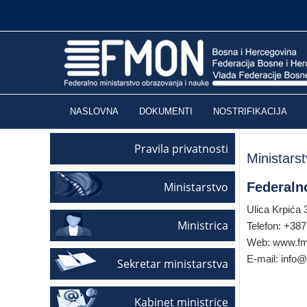
NASLOVNA
DOKUMENTI
NOSTRIFIKACIJA
Pravila privatnosti
Ministars
Ministarstvo
Federaln
Ulica Krpića 
Ministrica
Telefon: +38
Web: www.fm
E-mail: info
Sekretar ministarstva
Kabinet ministrice