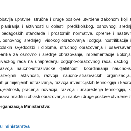
 obavlja upravne, stručne i druge poslove utvrđene zakonom koji
e planiranja i aktivnosti u oblasti: predškolskog, osnovnog, sredn
 pedagoških standarda i prostornih normativa, opreme i nastav
 osnovnog, srednjeg i visokog obrazovanja i odgoja, nostrifikacije i
olskih svjedodžbi i diploma, stručnog obrazovanja i usavršava
benika za osnovno i srednje obrazovanje, implementacije Bolonj
živačkog rada na unapređenju odgojno-obrazovnog rada, đačkog 
azvoja naučno-istraživačke djelatnosti, koordiniranja naučno-is
-razvojnih aktivnosti, razvoja naučno-istraživačkih organizacija
h primijenjenih istraživanja, razvoja investicijskih tehnologija i kad
 djelatnosti, praćenja inovacija, razvoja i unapređenja tehnologija, k
prava mladih u oblasti obrazovanja i nauke i druge poslove utvrđene
rganizacija Ministarstva:
ar ministarstva