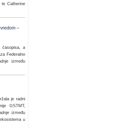
te Catherine
rivredom –
 časopisa, a
jaza Federalno
radnje između
žala je radni
anije GSTMT,
adnje između
g ekosistema u