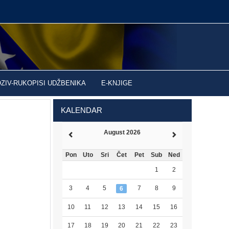
OZIV-RUKOPISI UDŽBENIKA
E-KNJIGE
KALENDAR
August 2026
Pon
Uto
Sri
Čet
Pet
Sub
Ned
1
2
3
4
5
7
8
9
6
10
11
12
13
14
15
16
17
18
19
20
21
22
23