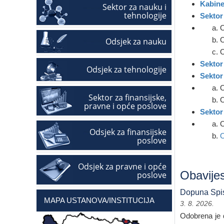
Kabine
Sektor za nauku i
tehnologije
Sektor
O
O
Odsjek za nauku
O
Sektor
Odsjek za tehnologije
Sektor
O
Sektor za finansijske,
O
pravne i opće poslove
Sektor
O
Odsjek za finansijske
O
poslove
Odsjek za pravne i opće
Obavijes
poslove
Dopuna Spis
MAPA USTANOVA/INSTITUCIJA
3. 8. 2026.
Odobrena je d