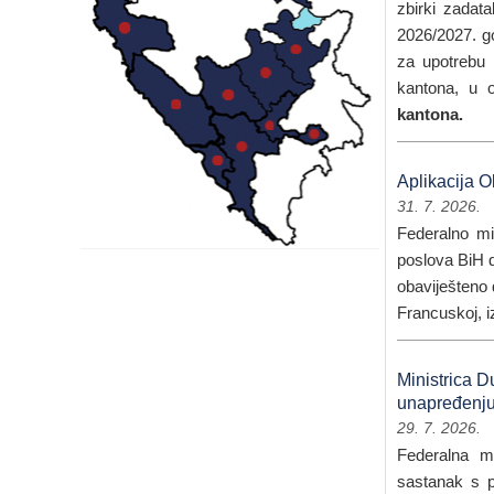
zbirki zadat
2026/2027. go
za upotrebu 
kantona, u 
kantona.
Aplikacija O
31. 7. 2026.
Federalno min
poslova BiH d
obaviješten
Francuskoj, i
Ministrica 
unapređenju 
29. 7. 2026.
Federalna mi
sastanak s p