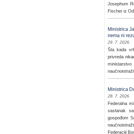
Josephom Ro
Fischer iz Odj
Ministrica J
nema ni rezu
29. 7. 2026.
Šta kada vr
privreda nika
ministarstvo
naučnoistraživ
Ministrica D
28. 7. 2026.
Federalna min
sastanak sa
gospođom Sn
naučnoistraži
Federaciji Bo