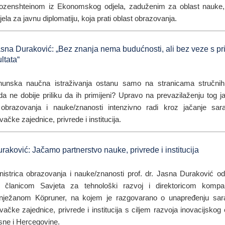
zenshteinom iz Ekonomskog odjela, zaduženim za oblast nauke, 
ela za javnu diplomatiju, koja prati oblast obrazovanja.
asna Duraković: „Bez znanja nema budućnosti, ali bez veze s p
ltata“
hunska naučna istraživanja ostanu samo na stranicama stručnih
da ne dobije priliku da ih primijeni? Upravo na prevazilaženju tog 
 obrazovanja i nauke/znanosti intenzivno radi kroz jačanje sa
ačke zajednice, privrede i institucija.
uraković: Jačamo partnerstvo nauke, privrede i institucija
istrica obrazovanja i nauke/znanosti prof. dr. Jasna Duraković odr
 članicom Savjeta za tehnološki razvoj i direktoricom komp
ježanom Köpruner, na kojem je razgovarano o unapređenju sar
vačke zajednice, privrede i institucija s ciljem razvoja inovacijsko
sne i Hercegovine.