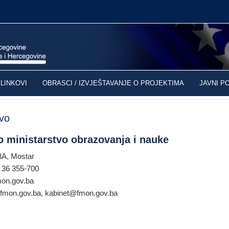
LINKOVI
OBRASCI / IZVJEŠTAVANJE O PROJEKTIMA
JAVNI P
tvo
o ministarstvo obrazovanja i nauke
3A, Mostar
7 36 355-700
on.gov.ba
@fmon.gov.ba, kabinet@fmon.gov.ba