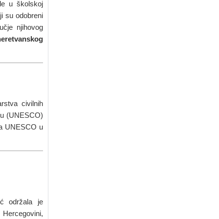
le u školskoj
ji su odobreni
učje njihovog
eretvanskog
stva civilnih
lturu (UNESCO)
 za UNESCO u
ić održala je
 Hercegovini,