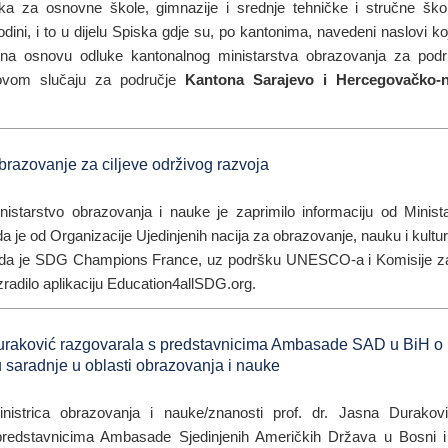
aka za osnovne škole, gimnazije i srednje tehničke i stručne ško
dini, i to u dijelu Spiska gdje su, po kantonima, navedeni naslovi ko
na osnovu odluke kantonalnog ministarstva obrazovanja za podr
ovom slučaju za područje
Kantona Sarajevo i Hercegovačko-n
brazovanje za ciljeve održivog razvoja
istarstvo obrazovanja i nauke je zaprimilo informaciju od Ministar
a je od Organizacije Ujedinjenih nacija za obrazovanje, nauku i ku
o da je SDG Champions France, uz podršku UNESCO-a i Komisije
zradilo aplikaciju Education4allSDG.org.
Duraković razgovarala s predstavnicima Ambasade SAD u BiH o
saradnje u oblasti obrazovanja i nauke
nistrica obrazovanja i nauke/znanosti prof. dr. Jasna Durakov
redstavnicima Ambasade Sjedinjenih Američkih Država u Bosni i