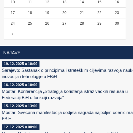
10
11
12
13
14
15
16
17
18
19
20
21
22
23
24
25
26
27
28
29
30
31
NAJAVE
19. 12. 2025 u 10:00
Sarajevo: Sastanak o principima i strateškim ciljevima razvoja nauk
inovacija i tehnologije u FBiH
16. 12. 2025 u 10:00
Mostar: Konferencija „Strategija korištenja istraživačkih resursa u
Federaciji BiH u funkciji razvoja“
15. 12. 2025 u 13:00
Mostar: Svečana manifestacija dodjela nagrada najboljim učenicima
FBiH
12. 12. 2025 u 00:00