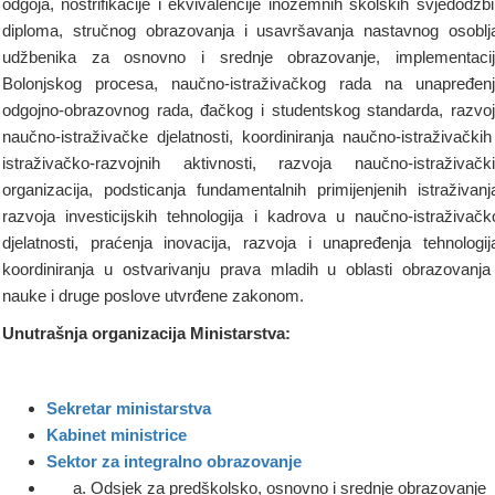
odgoja, nostrifikacije i ekvivalencije inozemnih školskih svjedodžbi
diploma, stručnog obrazovanja i usavršavanja nastavnog osoblj
udžbenika za osnovno i srednje obrazovanje, implementaci
Bolonjskog procesa, naučno-istraživačkog rada na unapređen
odgojno-obrazovnog rada, đačkog i studentskog standarda, razvo
naučno-istraživačke djelatnosti, koordiniranja naučno-istraživačkih
istraživačko-razvojnih aktivnosti, razvoja naučno-istraživačk
organizacija, podsticanja fundamentalnih primijenjenih istraživanj
razvoja investicijskih tehnologija i kadrova u naučno-istraživačk
djelatnosti, praćenja inovacija, razvoja i unapređenja tehnologij
koordiniranja u ostvarivanju prava mladih u oblasti obrazovanja
nauke i druge poslove utvrđene zakonom.
Unutrašnja organizacija Ministarstva:
Sekretar ministarstva
Kabinet ministrice
Sektor za integralno obrazovanje
Odsjek za predškolsko, osnovno i srednje obrazovanje