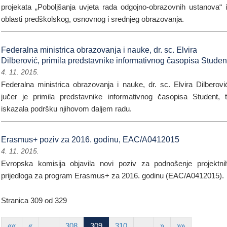
projekata „Poboljšanja uvjeta rada odgojno-obrazovnih ustanova“ 
oblasti predškolskog, osnovnog i srednjeg obrazovanja.
Federalna ministrica obrazovanja i nauke, dr. sc. Elvira
Dilberović, primila predstavnike informativnog časopisa Studen
4. 11. 2015.
Federalna ministrica obrazovanja i nauke, dr. sc. Elvira Dilberovi
jučer je primila predstavnike informativnog časopisa Student, 
iskazala podršku njihovom daljem radu.
Erasmus+ poziv za 2016. godinu, EAC/A0412015
4. 11. 2015.
Evropska komisija objavila novi poziv za podnošenje projektn
prijedloga za program Erasmus+ za 2016. godinu (EAC/A0412015).
Stranica 309 od 329
««
«
…
308
309
310
…
»
»»