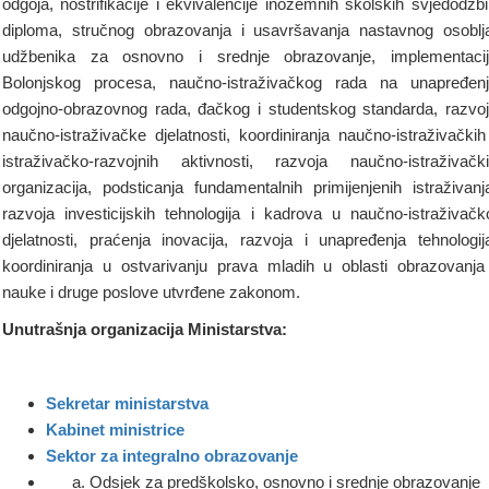
odgoja, nostrifikacije i ekvivalencije inozemnih školskih svjedodžbi
diploma, stručnog obrazovanja i usavršavanja nastavnog osoblj
udžbenika za osnovno i srednje obrazovanje, implementaci
Bolonjskog procesa, naučno-istraživačkog rada na unapređen
odgojno-obrazovnog rada, đačkog i studentskog standarda, razvo
naučno-istraživačke djelatnosti, koordiniranja naučno-istraživačkih
istraživačko-razvojnih aktivnosti, razvoja naučno-istraživačk
organizacija, podsticanja fundamentalnih primijenjenih istraživanj
razvoja investicijskih tehnologija i kadrova u naučno-istraživačk
djelatnosti, praćenja inovacija, razvoja i unapređenja tehnologij
koordiniranja u ostvarivanju prava mladih u oblasti obrazovanja
nauke i druge poslove utvrđene zakonom.
Unutrašnja organizacija Ministarstva:
Sekretar ministarstva
Kabinet ministrice
Sektor za integralno obrazovanje
Odsjek za predškolsko, osnovno i srednje obrazovanje