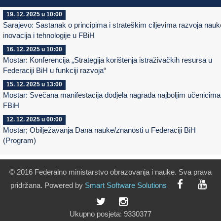
19. 12. 2025 u 10:00
Sarajevo: Sastanak o principima i strateškim ciljevima razvoja nauk
inovacija i tehnologije u FBiH
16. 12. 2025 u 10:00
Mostar: Konferencija „Strategija korištenja istraživačkih resursa u
Federaciji BiH u funkciji razvoja“
15. 12. 2025 u 13:00
Mostar: Svečana manifestacija dodjela nagrada najboljim učenicima
FBiH
12. 12. 2025 u 00:00
Mostar; Obilježavanja Dana nauke/znanosti u Federaciji BiH
(Program)
© 2016 Federalno ministarstvo obrazovanja i nauke. Sva prava
pridržana. Powered by
Smart
Software
Solutions
Ukupno posjeta:
9330377