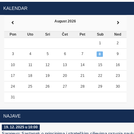
KALENDAR
August 2026
Pon
Uto
Sri
Čet
Pet
Sub
Ned
1
2
3
4
5
6
7
9
8
10
11
12
13
14
15
16
17
18
19
20
21
22
23
24
25
26
27
28
29
30
31
NAJAVE
19. 12. 2025 u 10:00
Sarajevo: Sastanak o principima i strateškim ciljevima razvoja nauk