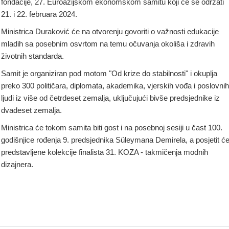
fondacije, 27. Euroazijskom ekonomskom samitu koji će se održati
21. i 22. februara 2024.
Ministrica Duraković će na otvorenju govoriti o važnosti edukacije
mladih sa posebnim osvrtom na temu očuvanja okoliša i zdravih
životnih standarda.
Samit je organiziran pod motom "Od krize do stabilnosti" i okuplja
preko 300 političara, diplomata, akademika, vjerskih vođa i poslovnih
ljudi iz više od četrdeset zemalja, uključujući bivše predsjednike iz
dvadeset zemalja.
Ministrica će tokom samita biti gost i na posebnoj sesiji u čast 100.
godišnjice rođenja 9. predsjednika Süleymana Demirela, a posjetit će
predstavljene kolekcije finalista 31. KOZA - takmičenja modnih
dizajnera.