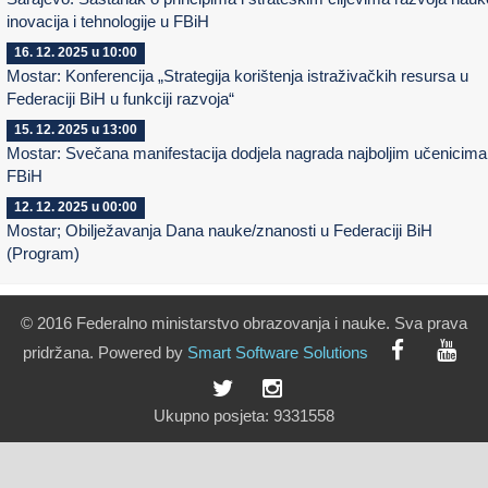
inovacija i tehnologije u FBiH
16. 12. 2025 u 10:00
Mostar: Konferencija „Strategija korištenja istraživačkih resursa u
Federaciji BiH u funkciji razvoja“
15. 12. 2025 u 13:00
Mostar: Svečana manifestacija dodjela nagrada najboljim učenicima
FBiH
12. 12. 2025 u 00:00
Mostar; Obilježavanja Dana nauke/znanosti u Federaciji BiH
(Program)
© 2016 Federalno ministarstvo obrazovanja i nauke. Sva prava
pridržana. Powered by
Smart
Software
Solutions
Ukupno posjeta:
9331558