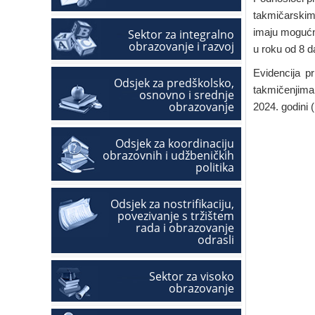
takmičarskim
imaju mogućn
Sektor za integralno
obrazovanje i razvoj
u roku od 8 d
Evidencija p
Odsjek za predškolsko,
takmičenjima 
osnovno i srednje
obrazovanje
2024. godini 
Odsjek za koordinaciju
obrazovnih i udžbeničkih
politika
Odsjek za nostrifikaciju,
povezivanje s tržištem
rada i obrazovanje
odrasli
Sektor za visoko
obrazovanje