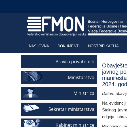
NASLOVNA
DOKUMENTI
NOSTRIFIKACIJA
Pravila privatnosti
Obavješte
javnog po
Ministarstvo
manifesta
2024. godi
Ministrica
Datum obavije
Na evidenciji
Sekretar ministarstva
Stalnog javn
odgoja i obra
Kabinet ministrice
Podnosioci pr