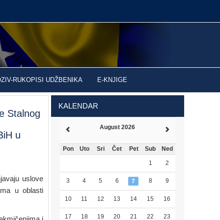
OZIV-RUKOPISI UDŽBENIKA
E-KNJIGE
KALENDAR
e Stalnog
August 2026
BiH u
Pon
Uto
Sri
Čet
Pet
Sub
Ned
1
2
njavaju uslove
3
4
5
6
8
9
7
ama u oblasti
10
11
12
13
14
15
16
17
18
19
20
21
22
23
takmičenjima i