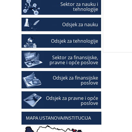
Sektor za nauku i
tehnologije
Odsjek za nauku
Odsjek za tehnologije
Sektor za finansijske,
pravne i opće poslove
Odsjek za finansijske
poslove
Odsjek za pravne i opće
poslove
MAPA USTANOVA/INSTITUCIJA