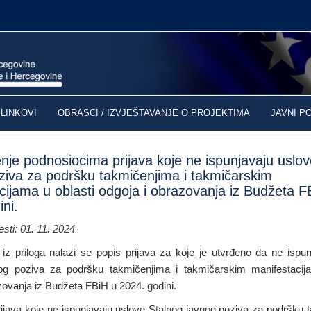
LINKOVI
OBRASCI / IZVJEŠTAVANJE O PROJEKTIMA
JAVNI P
nje podnosiocima prijava koje ne ispunjavaju uslov
ziva za podršku takmičenjima i takmičarskim
cijama u oblasti odgoja i obrazovanja iz Budžeta F
ni.
sti: 01. 11. 2024
 iz priloga nalazi se popis prijava za koje je utvrđeno da ne ispu
og poziva za podršku takmičenjima i takmičarskim manifestacij
zovanja iz Budžeta FBiH u 2024. godini.
ijava koje ne ispunjavaju uslove Stalnog javnog poziva za podršku 