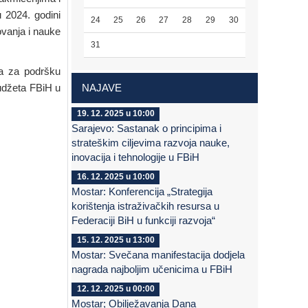
 2024. godini
24
25
26
27
28
29
30
vanja i nauke
31
va za podršku
Budžeta FBiH u
NAJAVE
19. 12. 2025 u 10:00
Sarajevo: Sastanak o principima i
strateškim ciljevima razvoja nauke,
inovacija i tehnologije u FBiH
16. 12. 2025 u 10:00
Mostar: Konferencija „Strategija
korištenja istraživačkih resursa u
Federaciji BiH u funkciji razvoja“
15. 12. 2025 u 13:00
Mostar: Svečana manifestacija dodjela
nagrada najboljim učenicima u FBiH
12. 12. 2025 u 00:00
Mostar; Obilježavanja Dana