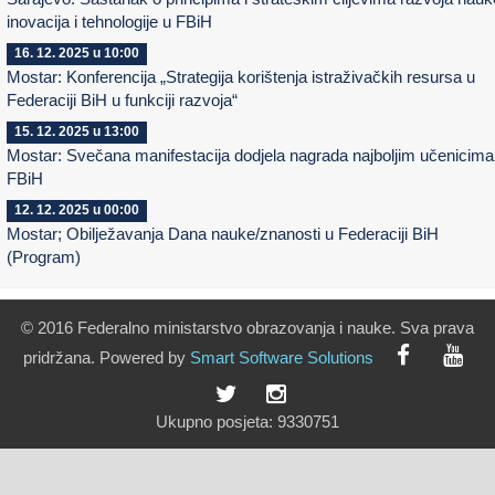
inovacija i tehnologije u FBiH
16. 12. 2025 u 10:00
Mostar: Konferencija „Strategija korištenja istraživačkih resursa u
Federaciji BiH u funkciji razvoja“
15. 12. 2025 u 13:00
Mostar: Svečana manifestacija dodjela nagrada najboljim učenicima
FBiH
12. 12. 2025 u 00:00
Mostar; Obilježavanja Dana nauke/znanosti u Federaciji BiH
(Program)
© 2016 Federalno ministarstvo obrazovanja i nauke. Sva prava
pridržana. Powered by
Smart
Software
Solutions
Ukupno posjeta:
9330751