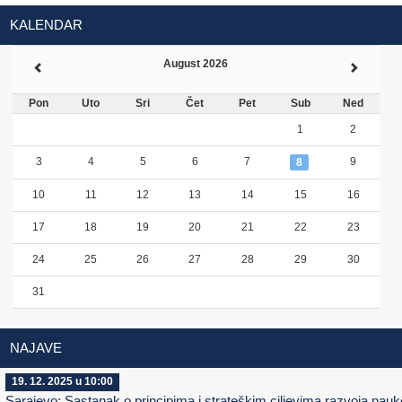
KALENDAR
August 2026
Pon
Uto
Sri
Čet
Pet
Sub
Ned
1
2
3
4
5
6
7
9
8
10
11
12
13
14
15
16
17
18
19
20
21
22
23
24
25
26
27
28
29
30
31
NAJAVE
19. 12. 2025 u 10:00
Sarajevo: Sastanak o principima i strateškim ciljevima razvoja nauk