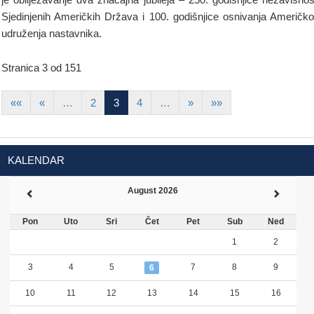
Sjedinjenih Američkih Država i 100. godišnjice osnivanja Američk
udruženja nastavnika.
Stranica 3 od 151
««
«
…
2
3
4
…
»
»»
KALENDAR
August 2026
Pon
Uto
Sri
Čet
Pet
Sub
Ned
1
2
3
4
5
7
8
9
6
10
11
12
13
14
15
16