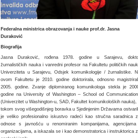
Federalna ministrica obrazovanja i nauke prof.dr. Jasna
Duraković
Biografija
Jasna Duraković, rođena 1978. godine u Sarajevu, dokto
žurnalističkih nauka i vanredni profesor na Fakultetu političkih nau
Univerziteta u Sarajevu, Odsjek komunikologije / žurnalistike. 
ovom Fakultetu je 2010. godine doktorirala, odnosno magistrira
2005. godine. Zvanje diplomiranog komunikologa stekla je 200
godine na University of Washington – School od Communicatio
(Univerzitet u Washington-u, SAD, Fakultet komunikoloških nauka),
tokom svog višegodišnjeg boravka u Sjedinjenim Državama ostvari
je veliko profesionalno iskustvo radeći kao stručna saradnica 
odnose s javnošću u renomiranim kompanijama, agencijama
organizacijama, a iskazala se i kao demonstratorica i instruktorica 