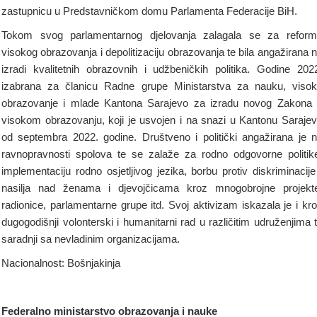
zastupnicu u Predstavničkom domu Parlamenta Federacije BiH.
Tokom svog parlamentarnog djelovanja zalagala se za refor
visokog obrazovanja i depolitizaciju obrazovanja te bila angažirana 
izradi kvalitetnih obrazovnih i udžbeničkih politika. Godine 202
izabrana za članicu Radne grupe Ministarstva za nauku, viso
obrazovanje i mlade Kantona Sarajevo za izradu novog Zakona
visokom obrazovanju, koji je usvojen i na snazi u Kantonu Saraje
od septembra 2022. godine. Društveno i politički angažirana je 
ravnopravnosti spolova te se zalaže za rodno odgovorne politik
implementaciju rodno osjetljivog jezika, borbu protiv diskriminacije
nasilja nad ženama i djevojčicama kroz mnogobrojne projekt
radionice, parlamentarne grupe itd. Svoj aktivizam iskazala je i kr
dugogodišnji volonterski i humanitarni rad u različitim udruženjima 
saradnji sa nevladinim organizacijama.
Nacionalnost: Bošnjakinja
Federalno ministarstvo obrazovanja i nauke