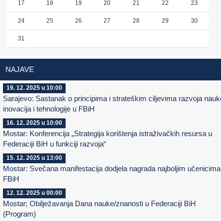
17
18
19
20
21
22
23
24
25
26
27
28
29
30
31
NAJAVE
19. 12. 2025 u 10:00
Sarajevo: Sastanak o principima i strateškim ciljevima razvoja nauk
inovacija i tehnologije u FBiH
16. 12. 2025 u 10:00
Mostar: Konferencija „Strategija korištenja istraživačkih resursa u
Federaciji BiH u funkciji razvoja“
15. 12. 2025 u 13:00
Mostar: Svečana manifestacija dodjela nagrada najboljim učenicima
FBiH
12. 12. 2025 u 00:00
Mostar; Obilježavanja Dana nauke/znanosti u Federaciji BiH
(Program)