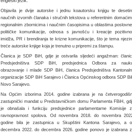
engleski jezik.
Objavila je dvije autorske i jednu koautorsku knjigu te deseti
naučnih izvornih članaka i stručnih tekstova u referentnim domaćim
regionalnim zbornicima i naučnim časopisima u oblastima poslovne
političke komunikacije, odnosa s javnošću i kreacije pozitivn
imidža, PR i brendiranja te krizne komunikacije, što je tema njezi
treće autorske knjige koja je trenutno u pripremi za štampu.
Članica je SDP BiH, gdje je ostvarila sljedeći angažman: člani
Predsjedništva SDP BiH, predsjednica Odbora za nauku
obrazovanje i mlade SDP BiH, članica Predsjedništva Kantonal
organizacije SDP BiH Sarajevo i Članica Općinskog odbora SDP B
Novo Sarajevo.
Na Općim izborima 2014. godine izabrana je na četverogodišn
zastupnički mandat u Predstavničkom domu Parlamenta FBiH, gd
je obnašala i funkciju predsjednice parlamentarne Komisije 
ravnopravnost spolova. Od novembra 2018. do novembra 202
godine bila je zastupnica u Skupštini Kantona Sarajevo, a 
decembra 2022. do decembra 2026. godine ponovo je izabrana 