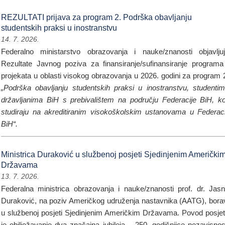
REZULTATI prijava za program 2. Podrška obavljanju
studentskih praksi u inostranstvu
14. 7. 2026.
Federalno ministarstvo obrazovanja i nauke/znanosti objavlju
Rezultate Javnog poziva za finansiranje/sufinansiranje programa
projekata u oblasti visokog obrazovanja u 2026. godini za program 
„Podrška obavljanju studentskih praksi u inostranstvu, studenti
državljanima BiH s prebivalištem na području Federacije BiH, ko
studiraju na akreditiranim visokoškolskim ustanovama u Federaci
BiH“.
Ministrica Duraković u službenoj posjeti Sjedinjenim Američki
Državama
13. 7. 2026.
Federalna ministrica obrazovanja i nauke/znanosti prof. dr. Jas
Duraković, na poziv Američkog udruženja nastavnika (AATG), bora
u službenoj posjeti Sjedinjenim Američkim Državama. Povod posje
je obilježavanje dva značajna jubileja – 250. godišnjice nezavisnos