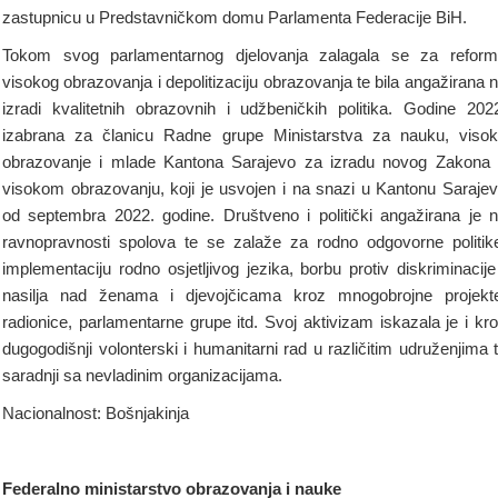
zastupnicu u Predstavničkom domu Parlamenta Federacije BiH.
Tokom svog parlamentarnog djelovanja zalagala se za refor
visokog obrazovanja i depolitizaciju obrazovanja te bila angažirana 
izradi kvalitetnih obrazovnih i udžbeničkih politika. Godine 202
izabrana za članicu Radne grupe Ministarstva za nauku, viso
obrazovanje i mlade Kantona Sarajevo za izradu novog Zakona
visokom obrazovanju, koji je usvojen i na snazi u Kantonu Saraje
od septembra 2022. godine. Društveno i politički angažirana je 
ravnopravnosti spolova te se zalaže za rodno odgovorne politik
implementaciju rodno osjetljivog jezika, borbu protiv diskriminacije
nasilja nad ženama i djevojčicama kroz mnogobrojne projekt
radionice, parlamentarne grupe itd. Svoj aktivizam iskazala je i kr
dugogodišnji volonterski i humanitarni rad u različitim udruženjima 
saradnji sa nevladinim organizacijama.
Nacionalnost: Bošnjakinja
Federalno ministarstvo obrazovanja i nauke