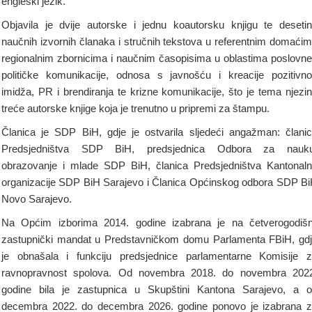
engleski jezik.
Objavila je dvije autorske i jednu koautorsku knjigu te deseti
naučnih izvornih članaka i stručnih tekstova u referentnim domaćim
regionalnim zbornicima i naučnim časopisima u oblastima poslovne
političke komunikacije, odnosa s javnošću i kreacije pozitivn
imidža, PR i brendiranja te krizne komunikacije, što je tema njezi
treće autorske knjige koja je trenutno u pripremi za štampu.
Članica je SDP BiH, gdje je ostvarila sljedeći angažman: člani
Predsjedništva SDP BiH, predsjednica Odbora za nauku
obrazovanje i mlade SDP BiH, članica Predsjedništva Kantonal
organizacije SDP BiH Sarajevo i Članica Općinskog odbora SDP B
Novo Sarajevo.
Na Općim izborima 2014. godine izabrana je na četverogodišn
zastupnički mandat u Predstavničkom domu Parlamenta FBiH, gd
je obnašala i funkciju predsjednice parlamentarne Komisije 
ravnopravnost spolova. Od novembra 2018. do novembra 202
godine bila je zastupnica u Skupštini Kantona Sarajevo, a 
decembra 2022. do decembra 2026. godine ponovo je izabrana 