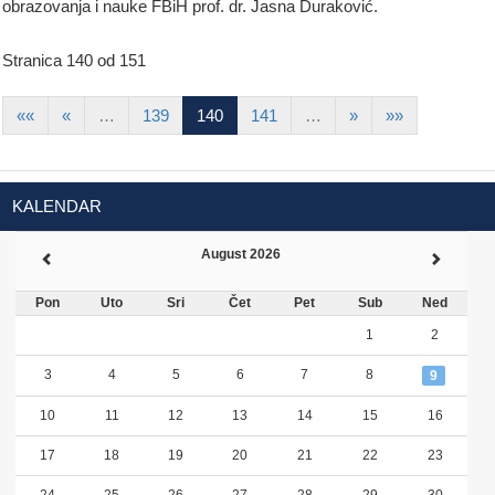
obrazovanja i nauke FBiH prof. dr. Jasna Duraković.
Stranica 140 od 151
««
«
…
139
140
141
…
»
»»
KALENDAR
August 2026
Pon
Uto
Sri
Čet
Pet
Sub
Ned
1
2
3
4
5
6
7
8
9
10
11
12
13
14
15
16
17
18
19
20
21
22
23