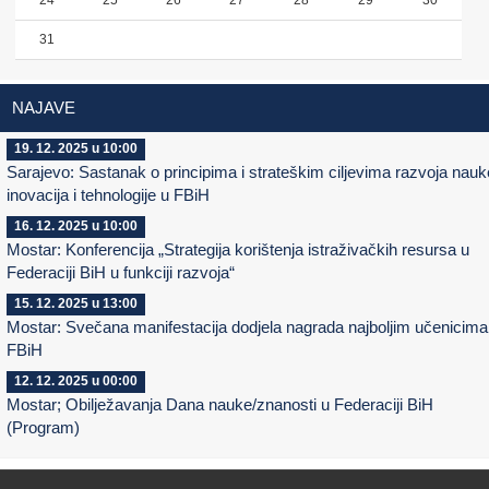
24
25
26
27
28
29
30
31
NAJAVE
19. 12. 2025 u 10:00
Sarajevo: Sastanak o principima i strateškim ciljevima razvoja nauk
inovacija i tehnologije u FBiH
16. 12. 2025 u 10:00
Mostar: Konferencija „Strategija korištenja istraživačkih resursa u
Federaciji BiH u funkciji razvoja“
15. 12. 2025 u 13:00
Mostar: Svečana manifestacija dodjela nagrada najboljim učenicima
FBiH
12. 12. 2025 u 00:00
Mostar; Obilježavanja Dana nauke/znanosti u Federaciji BiH
(Program)