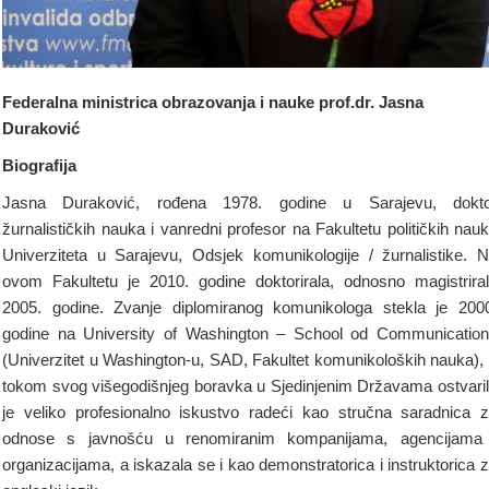
Federalna ministrica obrazovanja i nauke prof.dr. Jasna
Duraković
Biografija
Jasna Duraković, rođena 1978. godine u Sarajevu, dokto
žurnalističkih nauka i vanredni profesor na Fakultetu političkih nau
Univerziteta u Sarajevu, Odsjek komunikologije / žurnalistike. 
ovom Fakultetu je 2010. godine doktorirala, odnosno magistrira
2005. godine. Zvanje diplomiranog komunikologa stekla je 200
godine na University of Washington – School od Communicatio
(Univerzitet u Washington-u, SAD, Fakultet komunikoloških nauka),
tokom svog višegodišnjeg boravka u Sjedinjenim Državama ostvari
je veliko profesionalno iskustvo radeći kao stručna saradnica 
odnose s javnošću u renomiranim kompanijama, agencijama
organizacijama, a iskazala se i kao demonstratorica i instruktorica 