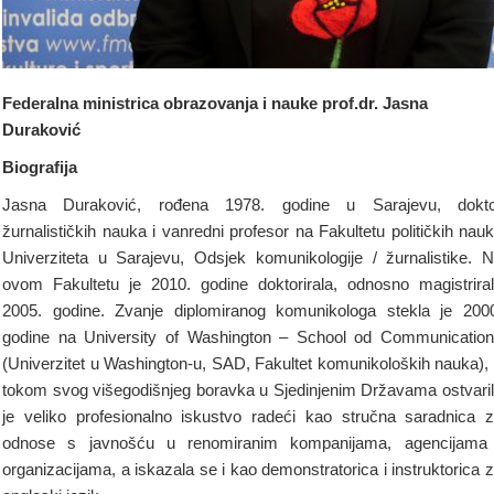
Federalna ministrica obrazovanja i nauke prof.dr. Jasna
Duraković
Biografija
Jasna Duraković, rođena 1978. godine u Sarajevu, dokto
žurnalističkih nauka i vanredni profesor na Fakultetu političkih nau
Univerziteta u Sarajevu, Odsjek komunikologije / žurnalistike. 
ovom Fakultetu je 2010. godine doktorirala, odnosno magistrira
2005. godine. Zvanje diplomiranog komunikologa stekla je 200
godine na University of Washington – School od Communicatio
(Univerzitet u Washington-u, SAD, Fakultet komunikoloških nauka),
tokom svog višegodišnjeg boravka u Sjedinjenim Državama ostvari
je veliko profesionalno iskustvo radeći kao stručna saradnica 
odnose s javnošću u renomiranim kompanijama, agencijama
organizacijama, a iskazala se i kao demonstratorica i instruktorica 