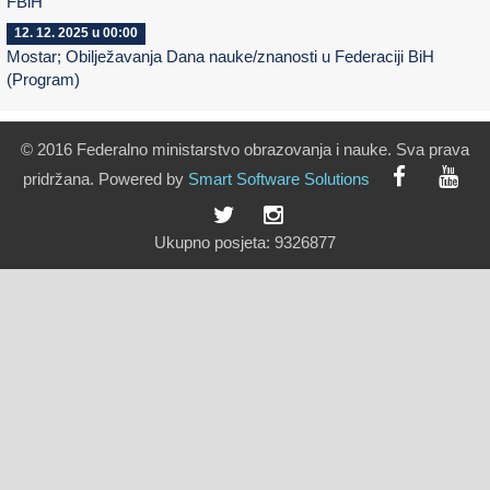
FBiH
12. 12. 2025 u 00:00
Mostar; Obilježavanja Dana nauke/znanosti u Federaciji BiH
(Program)
© 2016 Federalno ministarstvo obrazovanja i nauke. Sva prava
pridržana. Powered by
Smart
Software
Solutions
Ukupno posjeta:
9326877