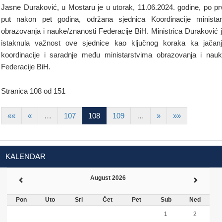
Jasne Duraković, u Mostaru je u utorak, 11.06.2024. godine, po pr
put nakon pet godina, održana sjednica Koordinacije minista
obrazovanja i nauke/znanosti Federacije BiH. Ministrica Duraković 
istaknula važnost ove sjednice kao ključnog koraka ka jačan
koordinacije i saradnje među ministarstvima obrazovanja i nau
Federacije BiH.
Stranica 108 od 151
««
«
…
107
108
109
…
»
»»
KALENDAR
August 2026
Pon
Uto
Sri
Čet
Pet
Sub
Ned
1
2