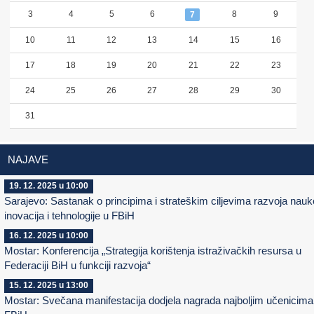
3
4
5
6
8
9
7
10
11
12
13
14
15
16
17
18
19
20
21
22
23
24
25
26
27
28
29
30
31
NAJAVE
19. 12. 2025 u 10:00
Sarajevo: Sastanak o principima i strateškim ciljevima razvoja nauk
inovacija i tehnologije u FBiH
16. 12. 2025 u 10:00
Mostar: Konferencija „Strategija korištenja istraživačkih resursa u
Federaciji BiH u funkciji razvoja“
15. 12. 2025 u 13:00
Mostar: Svečana manifestacija dodjela nagrada najboljim učenicima