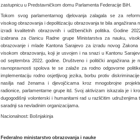
zastupnicu u Predstavničkom domu Parlamenta Federacije BiH.
Tokom svog parlamentarnog djelovanja zalagala se za refor
visokog obrazovanja i depolitizaciju obrazovanja te bila angažirana 
izradi kvalitetnih obrazovnih i udžbeničkih politika. Godine 202
izabrana za članicu Radne grupe Ministarstva za nauku, viso
obrazovanje i mlade Kantona Sarajevo za izradu novog Zakona
visokom obrazovanju, koji je usvojen i na snazi u Kantonu Saraje
od septembra 2022. godine. Društveno i politički angažirana je 
ravnopravnosti spolova te se zalaže za rodno odgovorne politik
implementaciju rodno osjetljivog jezika, borbu protiv diskriminacije
nasilja nad ženama i djevojčicama kroz mnogobrojne projekt
radionice, parlamentarne grupe itd. Svoj aktivizam iskazala je i kr
dugogodišnji volonterski i humanitarni rad u različitim udruženjima 
saradnji sa nevladinim organizacijama.
Nacionalnost: Bošnjakinja
Federalno ministarstvo obrazovanja i nauke