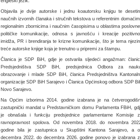
engleski jezik.
Objavila je dvije autorske i jednu koautorsku knjigu te deseti
naučnih izvornih članaka i stručnih tekstova u referentnim domaćim
regionalnim zbornicima i naučnim časopisima u oblastima poslovne
političke komunikacije, odnosa s javnošću i kreacije pozitivn
imidža, PR i brendiranja te krizne komunikacije, što je tema njezi
treće autorske knjige koja je trenutno u pripremi za štampu.
Članica je SDP BiH, gdje je ostvarila sljedeći angažman: člani
Predsjedništva SDP BiH, predsjednica Odbora za nauku
obrazovanje i mlade SDP BiH, članica Predsjedništva Kantonal
organizacije SDP BiH Sarajevo i Članica Općinskog odbora SDP B
Novo Sarajevo.
Na Općim izborima 2014. godine izabrana je na četverogodišn
zastupnički mandat u Predstavničkom domu Parlamenta FBiH, gd
je obnašala i funkciju predsjednice parlamentarne Komisije 
ravnopravnost spolova. Od novembra 2018. do novembra 202
godine bila je zastupnica u Skupštini Kantona Sarajevo, a 
decembra 2022. do decembra 2026. godine ponovo je izabrana 