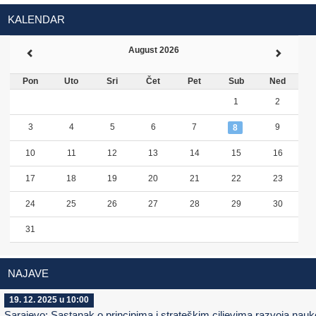
KALENDAR
August 2026
Pon
Uto
Sri
Čet
Pet
Sub
Ned
1
2
3
4
5
6
7
9
8
10
11
12
13
14
15
16
17
18
19
20
21
22
23
24
25
26
27
28
29
30
31
NAJAVE
19. 12. 2025 u 10:00
Sarajevo: Sastanak o principima i strateškim ciljevima razvoja nauk