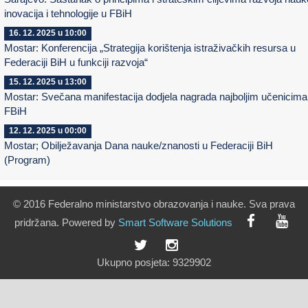
inovacija i tehnologije u FBiH
16. 12. 2025 u 10:00
Mostar: Konferencija „Strategija korištenja istraživačkih resursa u
Federaciji BiH u funkciji razvoja“
15. 12. 2025 u 13:00
Mostar: Svečana manifestacija dodjela nagrada najboljim učenicima
FBiH
12. 12. 2025 u 00:00
Mostar; Obilježavanja Dana nauke/znanosti u Federaciji BiH
(Program)
© 2016 Federalno ministarstvo obrazovanja i nauke. Sva prava
pridržana. Powered by
Smart
Software
Solutions
Ukupno posjeta:
9329902