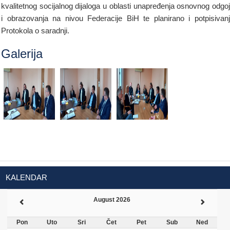
kvalitetnog socijalnog dijaloga u oblasti unapređenja osnovnog odgo
i obrazovanja na nivou Federacije BiH te planirano i potpisivan
Protokola o saradnji.
Galerija
KALENDAR
August 2026
Pon
Uto
Sri
Čet
Pet
Sub
Ned