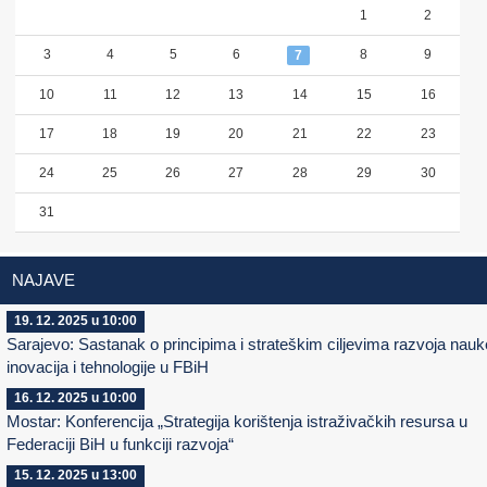
1
2
3
4
5
6
8
9
7
10
11
12
13
14
15
16
17
18
19
20
21
22
23
24
25
26
27
28
29
30
31
NAJAVE
19. 12. 2025 u 10:00
Sarajevo: Sastanak o principima i strateškim ciljevima razvoja nauk
inovacija i tehnologije u FBiH
16. 12. 2025 u 10:00
Mostar: Konferencija „Strategija korištenja istraživačkih resursa u
Federaciji BiH u funkciji razvoja“
15. 12. 2025 u 13:00