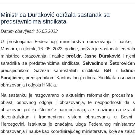
Ministrica Duraković održala sastanak sa
predstavnicima sindikata
Datum obavijesti: 16.05.2023
U prostorijama Federalnog ministarstva obrazovanja i nauke,
Mostaru, u utorak, 16. 05. 2023. godine, održan je sastanak federal
ministrice obrazovanja i nauke
prof.dr
.
Jasne Duraković
i njen
saradnika sa predstavnicima sindikata,
Selvedinom Šatoroviće
predsjednikom Saveza samostalnih sindikata BiH i
Edino
Sarajlićem
, predsjednikom Kantonalnog odbora Sindikata osnovn
obrazovanja i odgoja HNK-a.
Na sastanku je razgovarano o aktuelnim reformskim procesima
oblasti osnovnog odgoja i obrazovanja, te neophodnosti da 
obrazovne politike što više harmoniziraju, a s obzirom na izrazi
decentraliziran i fragmentiran sistem obrazovanja u Bosni
Hercegovini. Istaknuta je značajna uloga Federalnog ministarst
obrazovanja i nauke kao koordinirajućeg ministarstva, koje se zala