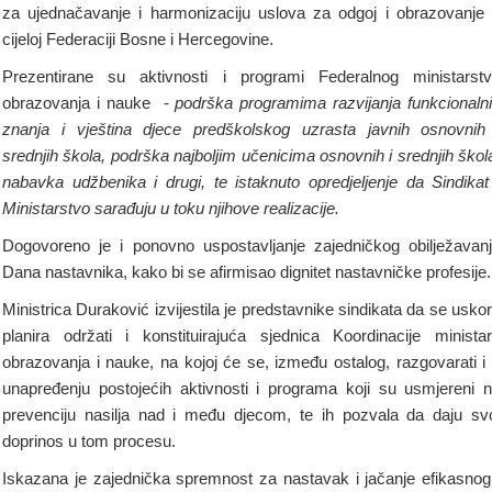
za ujednačavanje i harmonizaciju uslova za odgoj i obrazovanje
cijeloj Federaciji Bosne i Hercegovine.
Prezentirane su aktivnosti i programi Federalnog ministarst
obrazovanja i nauke -
podrška programima razvijanja funkcionaln
znanja i vještina djece predškolskog uzrasta javnih osnovnih
srednjih škola, podrška najboljim učenicima osnovnih i srednjih škol
nabavka udžbenika i drugi, te istaknuto opredjeljenje da Sindikat
Ministarstvo sarađuju u toku njihove realizacije.
Dogovoreno je i ponovno uspostavljanje zajedničkog obilježavan
Dana nastavnika, kako bi se afirmisao dignitet nastavničke profesije.
Ministrica Duraković izvijestila je predstavnike sindikata da se usko
planira održati i konstituirajuća sjednica Koordinacije minista
obrazovanja i nauke, na kojoj će se, između ostalog, razgovarati i
unapređenju postojećih aktivnosti i programa koji su usmjereni 
prevenciju nasilja nad i među djecom, te ih pozvala da daju sv
doprinos u tom procesu.
Iskazana je zajednička spremnost za nastavak i jačanje efikasnog