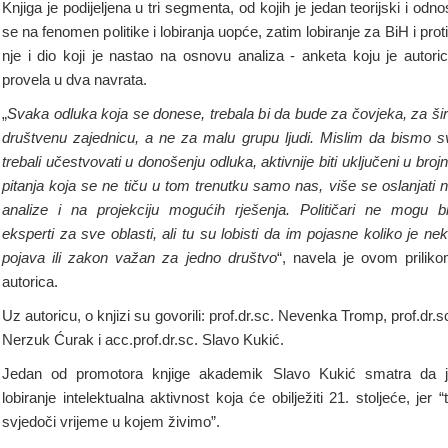
Knjiga je podijeljena u tri segmenta, od kojih je jedan teorijski i odno
se na fenomen politike i lobiranja uopće, zatim lobiranje za BiH i prot
nje i dio koji je nastao na osnovu analiza - anketa koju je autori
provela u dva navrata.
„
Svaka odluka koja se donese, trebala bi da bude za čovjeka, za ši
društvenu zajednicu, a ne za malu grupu ljudi. Mislim da bismo s
trebali učestvovati u donošenju odluka, aktivnije biti uključeni u broj
pitanja koja se ne tiču u tom trenutku samo nas, više se oslanjati 
analize i na projekciju mogućih rješenja. Političari ne mogu bi
eksperti za sve oblasti, ali tu su lobisti da im pojasne koliko je ne
pojava ili zakon važan za jedno društvo
“, navela je ovom prilik
autorica.
Uz autoricu, o knjizi su govorili: prof.dr.sc. Nevenka Tromp, prof.dr.s
Nerzuk Ćurak i acc.prof.dr.sc. Slavo Kukić.
Jedan od promotora knjige akademik Slavo Kukić smatra da 
lobiranje intelektualna aktivnost koja će obilježiti 21. stoljeće, jer “
svjedoči vrijeme u kojem živimo”.