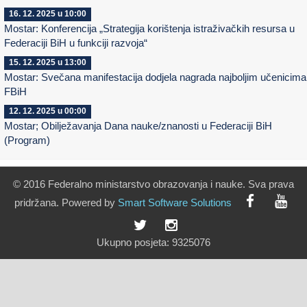
16. 12. 2025 u 10:00
Mostar: Konferencija „Strategija korištenja istraživačkih resursa u
Federaciji BiH u funkciji razvoja“
15. 12. 2025 u 13:00
Mostar: Svečana manifestacija dodjela nagrada najboljim učenicima
FBiH
12. 12. 2025 u 00:00
Mostar; Obilježavanja Dana nauke/znanosti u Federaciji BiH
(Program)
© 2016 Federalno ministarstvo obrazovanja i nauke. Sva prava
pridržana. Powered by
Smart
Software
Solutions
Ukupno posjeta:
9325076