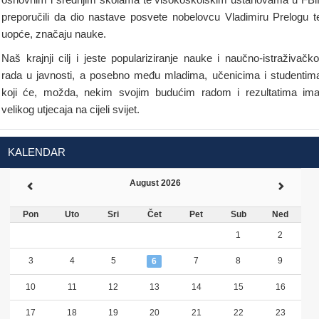
preporučili da dio nastave posvete nobelovcu Vladimiru Prelogu t
uopće, značaju nauke.
Naš krajnji cilj i jeste populariziranje nauke i naučno-istraživačk
rada u javnosti, a posebno među mladima, učenicima i studentim
koji će, možda, nekim svojim budućim radom i rezultatima ima
velikog utjecaja na cijeli svijet.
KALENDAR
August 2026
Pon
Uto
Sri
Čet
Pet
Sub
Ned
1
2
3
4
5
7
8
9
6
10
11
12
13
14
15
16
17
18
19
20
21
22
23