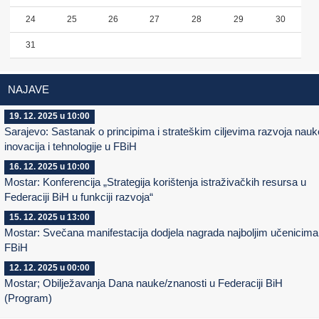
24
25
26
27
28
29
30
31
NAJAVE
19. 12. 2025 u 10:00
Sarajevo: Sastanak o principima i strateškim ciljevima razvoja nauk
inovacija i tehnologije u FBiH
16. 12. 2025 u 10:00
Mostar: Konferencija „Strategija korištenja istraživačkih resursa u
Federaciji BiH u funkciji razvoja“
15. 12. 2025 u 13:00
Mostar: Svečana manifestacija dodjela nagrada najboljim učenicima
FBiH
12. 12. 2025 u 00:00
Mostar; Obilježavanja Dana nauke/znanosti u Federaciji BiH
(Program)