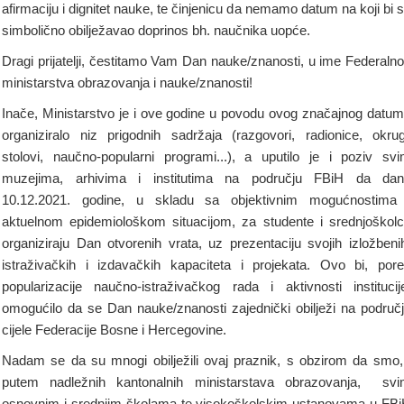
afirmaciju i dignitet nauke, te činjenicu da nemamo datum na koji bi 
simbolično obilježavao doprinos bh. naučnika uopće.
Dragi prijatelji, čestitamo Vam Dan nauke/znanosti, u ime Federaln
ministarstva obrazovanja i nauke/znanosti!
Inače, Ministarstvo je i ove godine u povodu ovog značajnog datu
organiziralo niz prigodnih sadržaja (razgovori, radionice, okrug
stolovi, naučno-popularni programi...), a uputilo je i poziv sv
muzejima, arhivima i institutima na području FBiH da da
10.12.2021. godine, u skladu sa objektivnim mogućnostima
aktuelnom epidemiološkom situacijom, za studente i srednjoškol
organiziraju Dan otvorenih vrata, uz prezentaciju svojih izložbeni
istraživačkih i izdavačkih kapaciteta i projekata. Ovo bi, por
popularizacije naučno-istraživačkog rada i aktivnosti institucij
omogućilo da se Dan nauke/znanosti zajednički obilježi na područ
cijele Federacije Bosne i Hercegovine.
Nadam se da su mnogi obilježili ovaj praznik, s obzirom da smo,
putem nadležnih kantonalnih ministarstava obrazovanja, sv
osnovnim i srednjim školama te visokoškolskim ustanovama u FB