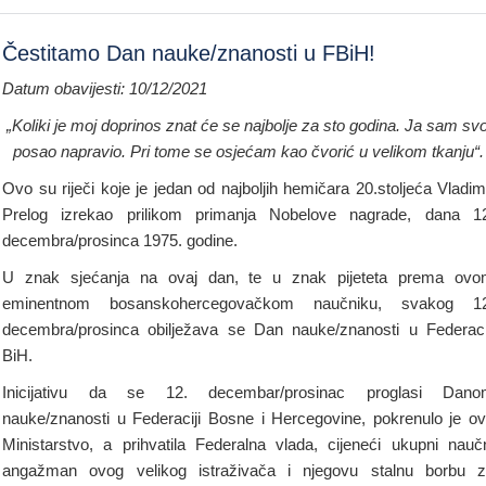
Čestitamo Dan nauke/znanosti u FBiH!
Datum obavijesti: 10/12/2021
„Koliki je moj doprinos znat će se najbolje za sto godina. Ja sam svo
posao napravio. Pri tome se osjećam kao čvorić u velikom tkanju“.
Ovo su riječi koje je jedan od najboljih hemičara 20.stoljeća Vladim
Prelog izrekao prilikom primanja Nobelove nagrade, dana 1
decembra/prosinca 1975. godine.
U znak sjećanja na ovaj dan, te u znak pijeteta prema ov
eminentnom bosanskohercegovačkom naučniku, svakog 12
decembra/prosinca obilježava se Dan nauke/znanosti u Federaci
BiH.
Inicijativu da se 12. decembar/prosinac proglasi Dano
nauke/znanosti u Federaciji Bosne i Hercegovine, pokrenulo je o
Ministarstvo, a prihvatila Federalna vlada, cijeneći ukupni nauč
angažman ovog velikog istraživača i njegovu stalnu borbu 