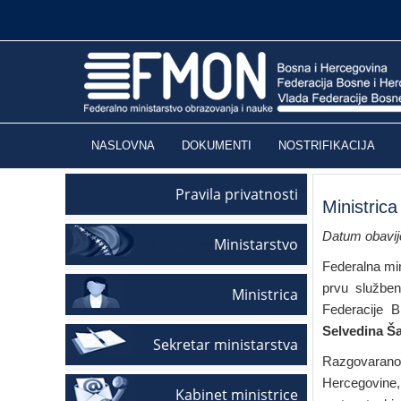
NASLOVNA
DOKUMENTI
NOSTRIFIKACIJA
Pravila privatnosti
Ministrica
Datum obavije
Ministarstvo
Federalna mi
prvu služben
Ministrica
Federacije B
Selvedina Ša
Sekretar ministarstva
Razgovarano j
Hercegovine,
Kabinet ministrice