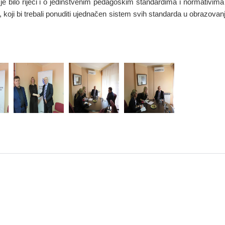
e bilo riječi i o jedinstvenim pedagoškim standardima i normativim
, koji bi trebali ponuditi ujednačen sistem svih standarda u obrazovanj