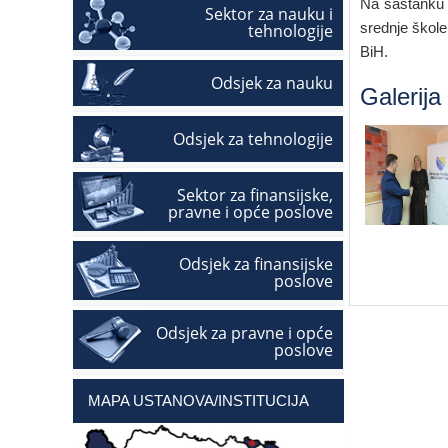
Na sastanku j
Sektor za nauku i
srednje škole
tehnologije
BiH.
Odsjek za nauku
Galerija
Odsjek za tehnologije
Sektor za finansijske,
pravne i opće poslove
Odsjek za finansijske
poslove
Odsjek za pravne i opće
poslove
MAPA USTANOVA/INSTITUCIJA