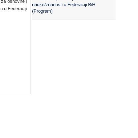
a za osnovne i
nauke/znanosti u Federaciji BiH
u u Federaciji
(Program)