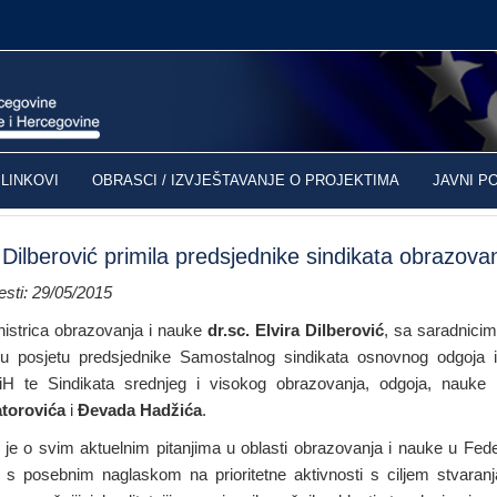
LINKOVI
OBRASCI / IZVJEŠTAVANJE O PROJEKTIMA
JAVNI P
 Dilberović primila predsjednike sindikata obrazova
sti: 29/05/2015
nistrica obrazovanja i nauke
dr.sc. Elvira Dilberović
, sa saradnicima
u posjetu predsjednike Samostalnog sindikata osnovnog odgoja 
iH te Sindikata srednjeg i visokog obrazovanja, odgoja, nauke 
torovića
i
Đevada Hadžića
.
e o svim aktuelnim pitanjima u oblasti obrazovanja i nauke u Fede
 s posebnim naglaskom na prioritetne aktivnosti s ciljem stvaran