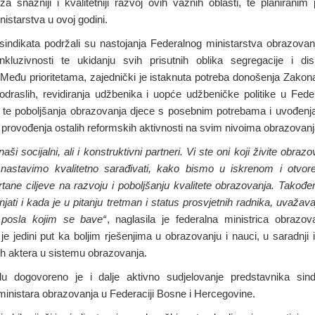
za snažniji i kvalitetniji razvoj ovih važnih oblasti, te planirani
nistarstva u ovoj godini.
sindikata podržali su nastojanja Federalnog ministarstva obrazova
inkluzivnosti te ukidanju svih prisutnih oblika segregacije i dis
Među prioritetama, zajednički je istaknuta potreba donošenja Zakon
draslih, revidiranja udžbenika i uopće udžbeničke politike u Fede
 te poboljšanja obrazovanja djece s posebnim potrebama i uvođenja
i provođenja ostalih reformskih aktivnosti na svim nivoima obrazovanj
naši socijalni, ali i konstruktivni partneri. Vi ste oni koji živite obrazo
nastavimo kvalitetno sarađivati, kako bismo u iskrenom i otvor
acrtane ciljeve na razvoju i poboljšanju kvalitete obrazovanja. Takođ
jati i kada je u pitanju tretman i status prosvjetnih radnika, uvažava
 posla kojim se bave“
, naglasila je federalna ministrica obrazov
 je jedini put ka boljim rješenjima u obrazovanju i nauci, u saradnji
ih aktera u sistemu obrazovanja.
 dogovoreno je i dalje aktivno sudjelovanje predstavnika sin
ministara obrazovanja u Federaciji Bosne i Hercegovine.