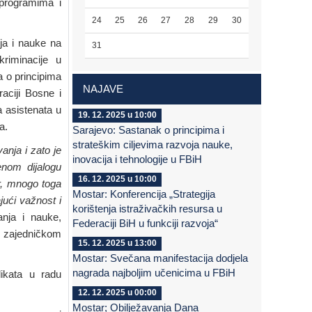
m programima i
24
25
26
27
28
29
30
nja i nauke na
31
kriminacije u
a o principima
NAJAVE
raciji Bosne i
 asistenata u
19. 12. 2025 u 10:00
a.
Sarajevo: Sastanak o principima i
strateškim ciljevima razvoja nauke,
vanja i zato je
inovacija i tehnologije u FBiH
enom dijalogu
16. 12. 2025 u 10:00
er, mnogo toga
Mostar: Konferencija „Strategija
jući važnost i
korištenja istraživačkih resursa u
anja i nauke,
Federaciji BiH u funkciji razvoja“
 i zajedničkom
15. 12. 2025 u 13:00
Mostar: Svečana manifestacija dodjela
nagrada najboljim učenicima u FBiH
dikata u radu
12. 12. 2025 u 00:00
Mostar; Obilježavanja Dana