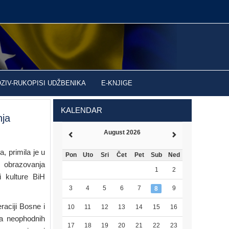
OZIV-RUKOPISI UDŽBENIKA
E-KNJIGE
KALENDAR
nja
August 2026
, primila je u
Pon
Uto
Sri
Čet
Pet
Sub
Ned
i obrazovanja
1
2
i kulture BiH
3
4
5
6
7
9
8
raciji Bosne i
10
11
12
13
14
15
16
ja neophodnih
17
18
19
20
21
22
23