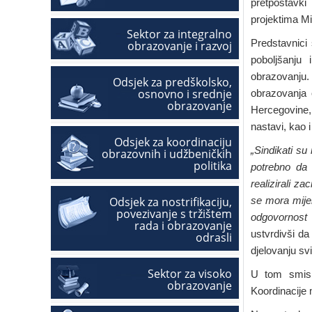
pretpostavki 
projektima Mi
Sektor za integralno
Predstavnici 
obrazovanje i razvoj
poboljšanju 
obrazovanju. 
Odsjek za predškolsko,
osnovno i srednje
obrazovanja o
obrazovanje
Hercegovine,
nastavi, kao 
Odsjek za koordinaciju
„Sindikati su 
obrazovnih i udžbeničkih
politika
potrebno da 
realizirali z
Odsjek za nostrifikaciju,
se mora mijen
povezivanje s tržištem
odgovornost
rada i obrazovanje
ustvrdivši da
odrasli
djelovanju sv
Sektor za visoko
U tom smislu
obrazovanje
Koordinacije 