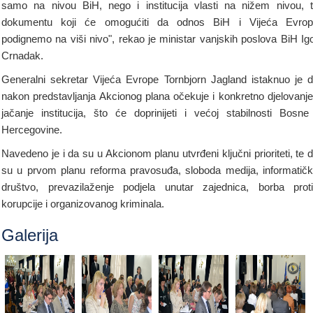
samo na nivou BiH, nego i institucija vlasti na nižem nivou, 
dokumentu koji će omogućiti da odnos BiH i Vijeća Evrop
podignemo na viši nivo", rekao je ministar vanjskih poslova BiH Ig
Crnadak.
Generalni sekretar Vijeća Evrope Tornbjorn Jagland istaknuo je 
nakon predstavljanja Akcionog plana očekuje i konkretno djelovanje
jačanje institucija, što će doprinijeti i većoj stabilnosti Bosne
Hercegovine.
Navedeno je i da su u Akcionom planu utvrđeni ključni prioriteti, te 
su u prvom planu reforma pravosuđa, sloboda medija, informatič
društvo, prevazilaženje podjela unutar zajednica, borba prot
korupcije i organizovanog kriminala.
Galerija