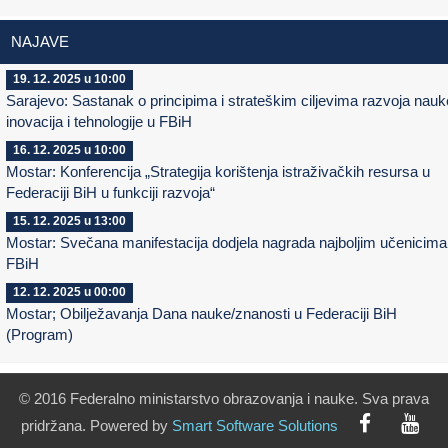
NAJAVE
19. 12. 2025 u 10:00
Sarajevo: Sastanak o principima i strateškim ciljevima razvoja nauk
inovacija i tehnologije u FBiH
16. 12. 2025 u 10:00
Mostar: Konferencija „Strategija korištenja istraživačkih resursa u
Federaciji BiH u funkciji razvoja“
15. 12. 2025 u 13:00
Mostar: Svečana manifestacija dodjela nagrada najboljim učenicima
FBiH
12. 12. 2025 u 00:00
Mostar; Obilježavanja Dana nauke/znanosti u Federaciji BiH
(Program)
© 2016 Federalno ministarstvo obrazovanja i nauke. Sva prava
pridržana. Powered by
Smart
Software
Solutions