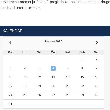
privremenu memoriju (cache) preglednika, pokušati pristup s drug
uređaja ili internet mreže.
KALENDAR
August 2026
Pon
Uto
Sri
Čet
Pet
Sub
Ned
1
2
3
4
5
7
8
9
6
10
11
12
13
14
15
16
17
18
19
20
21
22
23
24
25
26
27
28
29
30
31