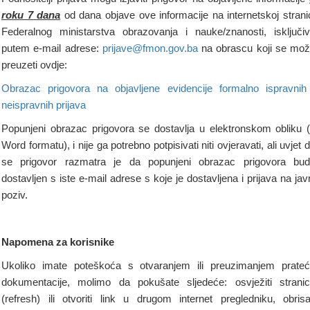
roku 7 dana
od dana objave ove informacije na internetskoj strani
Federalnog ministarstva obrazovanja i nauke/znanosti, isključi
putem e-mail adrese:
prijave@fmon.gov.ba
na obrascu koji se mo
preuzeti ovdje:
Obrazac prigovora na objavljene evidencije formalno ispravnih
neispravnih prijava
Popunjeni obrazac prigovora se dostavlja u elektronskom obliku 
Word formatu), i nije ga potrebno potpisivati niti ovjeravati, ali uvjet 
se prigovor razmatra je da popunjeni obrazac prigovora bu
dostavljen s iste e-mail adrese s koje je dostavljena i prijava na jav
poziv.
Napomena za korisnike
Ukoliko imate poteškoća s otvaranjem ili preuzimanjem prate
dokumentacije, molimo da pokušate sljedeće: osvježiti strani
(refresh) ili otvoriti link u drugom internet pregledniku, obrisa