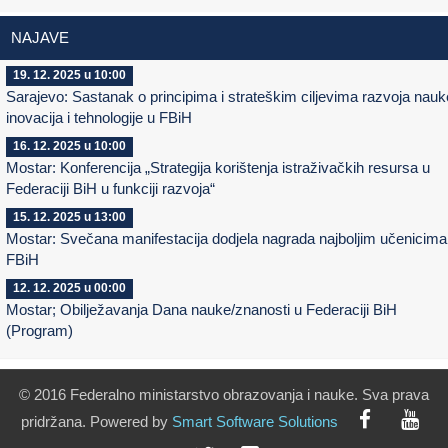
NAJAVE
19. 12. 2025 u 10:00
Sarajevo: Sastanak o principima i strateškim ciljevima razvoja nauk
inovacija i tehnologije u FBiH
16. 12. 2025 u 10:00
Mostar: Konferencija „Strategija korištenja istraživačkih resursa u
Federaciji BiH u funkciji razvoja“
15. 12. 2025 u 13:00
Mostar: Svečana manifestacija dodjela nagrada najboljim učenicima
FBiH
12. 12. 2025 u 00:00
Mostar; Obilježavanja Dana nauke/znanosti u Federaciji BiH
(Program)
© 2016 Federalno ministarstvo obrazovanja i nauke. Sva prava
pridržana. Powered by
Smart
Software
Solutions