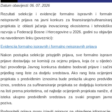
Datum obavijesti: 06. 07. 2026
Rezultati selekcije i evidencije formalno ispravnih i formal
neispravnih prijava na javni konkurs za finansiranje/sufinansiran
projekata iz oblasti jačanja inovacionog ekosistema i tehnološk
razvoja u Federaciji Bosne i Hercegovine u 2026. godini su objavlje
na navedenom linku (poveznici):
Evidencija formalno ispravnih i formalno neispravnih prijava
Nakon postupka selekcije prispjelih prijava, sve formalno isprav
prijave dostavljaju se komisiji za ocjenu prijava, koja će u sljedeć
fazi provođenja Javnog konkursa dodatno bodovati prijave i sačini
prijedlog rang liste za dodjelu sredstava. Ako rang lista ocijenjen
projekata s predviđenim iznosima bude prelazila ukupno predviđe
iznos, sredstva za su/finansiranje projekata se dodjeljuju korisnici
na listi prema prioritetima, od najbolje ocijenjenih projekata naniže, 
isteka ukupno predviđenih sredstava za svaki program javn
poziva.
Podnositelji prijava mogu izjaviti prigovor na objavljene informacije