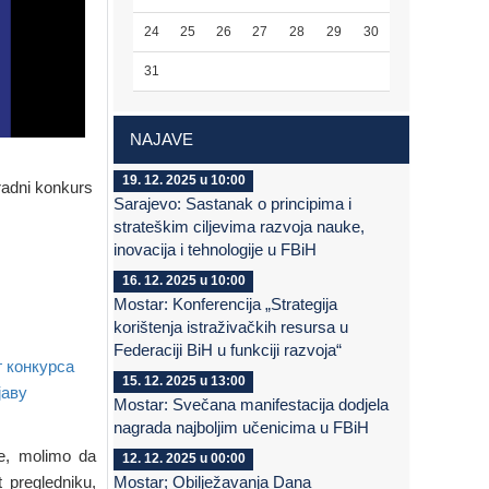
24
25
26
27
28
29
30
31
NAJAVE
19. 12. 2025 u 10:00
radni konkurs
Sarajevo: Sastanak o principima i
strateškim ciljevima razvoja nauke,
inovacija i tehnologije u FBiH
16. 12. 2025 u 10:00
Mostar: Konferencija „Strategija
korištenja istraživačkih resursa u
Federaciji BiH u funkciji razvoja“
г конкурса
15. 12. 2025 u 13:00
јаву
Mostar: Svečana manifestacija dodjela
nagrada najboljim učenicima u FBiH
je, molimo da
12. 12. 2025 u 00:00
t pregledniku,
Mostar; Obilježavanja Dana