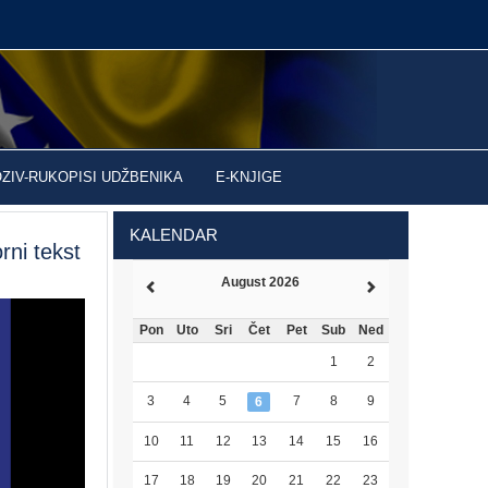
OZIV-RUKOPISI UDŽBENIKA
E-KNJIGE
KALENDAR
ni tekst
August 2026
Pon
Uto
Sri
Čet
Pet
Sub
Ned
1
2
3
4
5
7
8
9
6
10
11
12
13
14
15
16
17
18
19
20
21
22
23