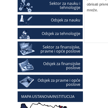
Sektor za nauku i
obrisati priv
tehnologije
mreže.
Odsjek za nauku
Odsjek za tehnologije
Sektor za finansijske,
pravne i opće poslove
Odsjek za finansijske
poslove
Odsjek za pravne i opće
poslove
MAPA USTANOVA/INSTITUCIJA