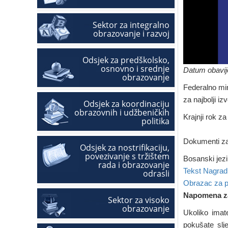
Sektor za integralno
obrazovanje i razvoj
Odsjek za predškolsko,
osnovno i srednje
Datum obavije
obrazovanje
Federalno min
za najbolji iz
Odsjek za koordinaciju
obrazovnih i udžbeničkih
Krajnji rok z
politika
Dokumenti za
Odsjek za nostrifikaciju,
povezivanje s tržištem
Bosanski jezi
rada i obrazovanje
Tekst Nagrad
odrasli
Obrazac za p
Napomena za
Sektor za visoko
obrazovanje
Ukoliko imat
pokušate slje