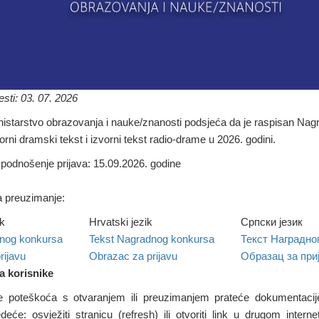
sti: 03. 07. 2026
istarstvo obrazovanja i nauke/znanosti podsjeća da je raspisan Nag
vorni dramski tekst i izvorni tekst radio-drame u 2026. godini.
a podnošenje prijava: 15.09.2026. godine
 preuzimanje:
k
Hrvatski jezik
Српски језик
nog konkursa
Tekst Nagradnog konkursa
Текст Наградно
rijavu
Obrazac za prijavu
Образац за при
 korisnike
e poteškoća s otvaranjem ili preuzimanjem prateće dokumentaci
deće: osvježiti stranicu (refresh) ili otvoriti link u drugom interne