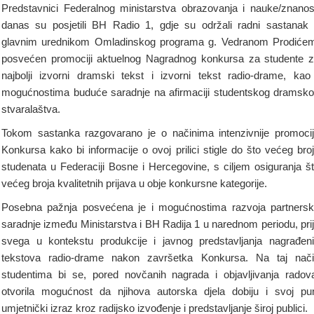
Predstavnici Federalnog ministarstva obrazovanja i nauke/znanos
danas su posjetili BH Radio 1, gdje su održali radni sastanak
glavnim urednikom Omladinskog programa g. Vedranom Prodiće
posvećen promociji aktuelnog Nagradnog konkursa za studente 
najbolji izvorni dramski tekst i izvorni tekst radio-drame, kao
mogućnostima buduće saradnje na afirmaciji studentskog dramsk
stvaralaštva.
Tokom sastanka razgovarano je o načinima intenzivnije promoci
Konkursa kako bi informacije o ovoj prilici stigle do što većeg bro
studenata u Federaciji Bosne i Hercegovine, s ciljem osiguranja š
većeg broja kvalitetnih prijava u obje konkursne kategorije.
Posebna pažnja posvećena je i mogućnostima razvoja partners
saradnje između Ministarstva i BH Radija 1 u narednom periodu, pri
svega u kontekstu produkcije i javnog predstavljanja nagrađen
tekstova radio-drame nakon završetka Konkursa. Na taj nač
studentima bi se, pored novčanih nagrada i objavljivanja radov
otvorila mogućnost da njihova autorska djela dobiju i svoj pu
umjetnički izraz kroz radijsko izvođenje i predstavljanje široj publici.