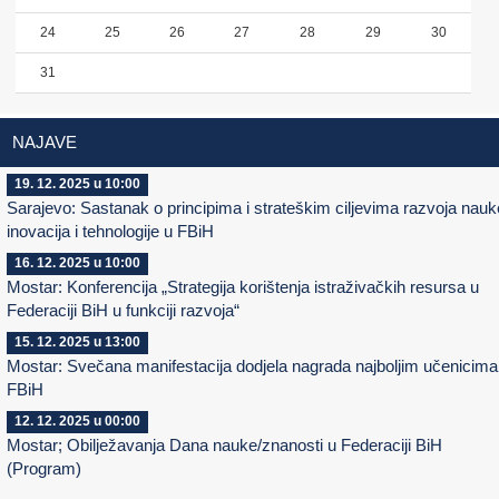
24
25
26
27
28
29
30
31
NAJAVE
19. 12. 2025 u 10:00
Sarajevo: Sastanak o principima i strateškim ciljevima razvoja nauk
inovacija i tehnologije u FBiH
16. 12. 2025 u 10:00
Mostar: Konferencija „Strategija korištenja istraživačkih resursa u
Federaciji BiH u funkciji razvoja“
15. 12. 2025 u 13:00
Mostar: Svečana manifestacija dodjela nagrada najboljim učenicima
FBiH
12. 12. 2025 u 00:00
Mostar; Obilježavanja Dana nauke/znanosti u Federaciji BiH
(Program)