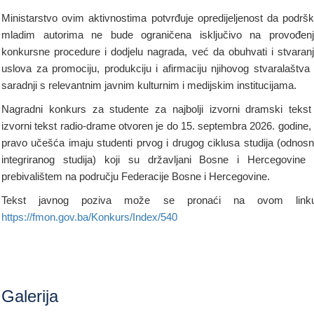
Ministarstvo ovim aktivnostima potvrđuje opredijeljenost da podrš
mladim autorima ne bude ograničena isključivo na provođen
konkursne procedure i dodjelu nagrada, već da obuhvati i stvaran
uslova za promociju, produkciju i afirmaciju njihovog stvaralaštva
saradnji s relevantnim javnim kulturnim i medijskim institucijama.
Nagradni konkurs za studente za najbolji izvorni dramski tekst
izvorni tekst radio-drame otvoren je do 15. septembra 2026. godine,
pravo učešća imaju studenti prvog i drugog ciklusa studija (odnos
integriranog studija) koji su državljani Bosne i Hercegovine
prebivalištem na području Federacije Bosne i Hercegovine.
Tekst javnog poziva može se pronaći na ovom linku
https://fmon.gov.ba/Konkurs/Index/540
Galerija