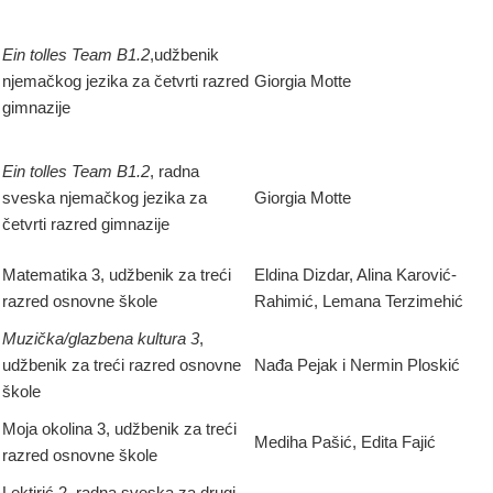
Ein tolles Team B1.2
,udžbenik
njemačkog jezika za četvrti razred
Giorgia Motte
gimnazije
Ein tolles Team B1.2
, radna
sveska njemačkog jezika za
Giorgia Motte
četvrti razred gimnazije
Matematika 3, udžbenik za treći
Eldina Dizdar, Alina Karović-
razred osnovne škole
Rahimić, Lemana Terzimehić
Muzička/glazbena kultura 3
,
udžbenik za treći razred osnovne
Nađa Pejak i Nermin Ploskić
škole
Moja okolina 3, udžbenik za treći
Mediha Pašić, Edita Fajić
razred osnovne škole
Lektirić 2, radna sveska za drugi