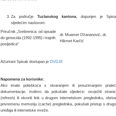
Za područje
Tuzlanskog kantona
, dopunjen je Spisa
sljedećim naslovom:
Priručnik „Srebrenica: od opsade
dr. Muamer Džananović, dr.
do genocida (1992-1995) i trajnih
Hikmet Karčić
posljedica“
Ažurirani Spisak dostupan je
OVDJE
Napomena za korisnike:
Ako imate poteškoća s otvaranjem ili preuzimanjem prate
dokumentacije, molimo da pokušate sljedeće: osvježiti strani
(refresh) ili otvoriti link u drugom internetskom pregledniku, obrisa
privremenu memoriju (cache) preglednika, pokušati pristup s drug
uređaja ili internetske mreže.