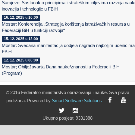
Sarajevo: Sastanak o principima i strateškim ciljevima razvoja nauk
inovacija i tehnologije u FBiH
16. 12. 2025 u 10:00
Mostar: Konferencija „Strategija korištenja istraživačkih resursa u
Federaciji BiH u funkciji razvoja“
15. 12. 2025 u 13:00
Mostar: Svečana manifestacija dodjela nagrada najboljim učenicima
FBiH
12. 12. 2025 u 00:00
Mostar; Obilježavanja Dana nauke/znanosti u Federaciji BiH
(Program)
© 2016 Federalno ministarstvo obrazovanja i nauke. Sva prava
pridržana. Powered by
Smart
Software
Solutions
Ukupno posjeta:
9331388