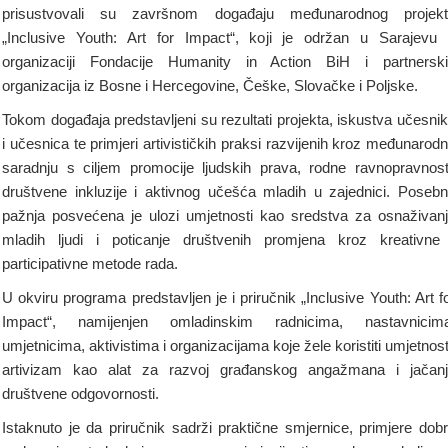
prisustvovali su završnom događaju međunarodnog projekt
„Inclusive Youth: Art for Impact“, koji je održan u Sarajevu
organizaciji Fondacije Humanity in Action BiH i partnersk
organizacija iz Bosne i Hercegovine, Češke, Slovačke i Poljske.
Tokom događaja predstavljeni su rezultati projekta, iskustva učesni
i učesnica te primjeri artivističkih praksi razvijenih kroz međunarod
saradnju s ciljem promocije ljudskih prava, rodne ravnopravnost
društvene inkluzije i aktivnog učešća mladih u zajednici. Poseb
pažnja posvećena je ulozi umjetnosti kao sredstva za osnaživan
mladih ljudi i poticanje društvenih promjena kroz kreativne
participativne metode rada.
U okviru programa predstavljen je i priručnik „Inclusive Youth: Art f
Impact“, namijenjen omladinskim radnicima, nastavnicima
umjetnicima, aktivistima i organizacijama koje žele koristiti umjetnost
artivizam kao alat za razvoj građanskog angažmana i jačan
društvene odgovornosti.
Istaknuto je da priručnik sadrži praktične smjernice, primjere dob