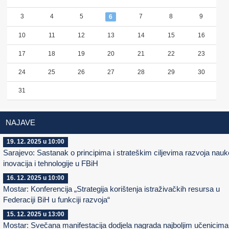
3
4
5
7
8
9
6
10
11
12
13
14
15
16
17
18
19
20
21
22
23
24
25
26
27
28
29
30
31
NAJAVE
19. 12. 2025 u 10:00
Sarajevo: Sastanak o principima i strateškim ciljevima razvoja nauk
inovacija i tehnologije u FBiH
16. 12. 2025 u 10:00
Mostar: Konferencija „Strategija korištenja istraživačkih resursa u
Federaciji BiH u funkciji razvoja“
15. 12. 2025 u 13:00
Mostar: Svečana manifestacija dodjela nagrada najboljim učenicima