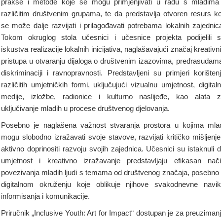
prakse i metode koje se mogu primjenjivati u radu s mladima
različitim društvenim grupama, te da predstavlja otvoren resurs ko
se može dalje razvijati i prilagođavati potrebama lokalnih zajednic
Tokom okruglog stola učesnici i učesnice projekta podijelili 
iskustva realizacije lokalnih inicijativa, naglašavajući značaj kreativn
pristupa u otvaranju dijaloga o društvenim izazovima, predrasudam
diskriminaciji i ravnopravnosti. Predstavljeni su primjeri korišten
različitih umjetničkih formi, uključujući vizualnu umjetnost, digital
medije, izložbe, radionice i kulturno naslijeđe, kao alata 
uključivanje mladih u procese društvenog djelovanja.
Posebno je naglašena važnost stvaranja prostora u kojima mla
mogu slobodno izražavati svoje stavove, razvijati kritičko mišljenje
aktivno doprinositi razvoju svojih zajednica. Učesnici su istaknuli 
umjetnost i kreativno izražavanje predstavljaju efikasan nač
povezivanja mladih ljudi s temama od društvenog značaja, posebno
digitalnom okruženju koje oblikuje njihove svakodnevne navi
informisanja i komunikacije.
Priručnik „Inclusive Youth: Art for Impact“ dostupan je za preuziman