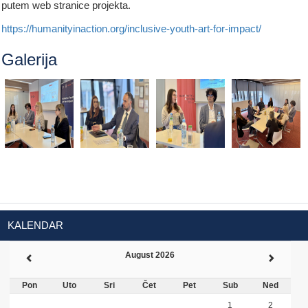
putem web stranice projekta.
https://humanityinaction.org/inclusive-youth-art-for-impact/
Galerija
KALENDAR
August 2026
Pon
Uto
Sri
Čet
Pet
Sub
Ned
1
2