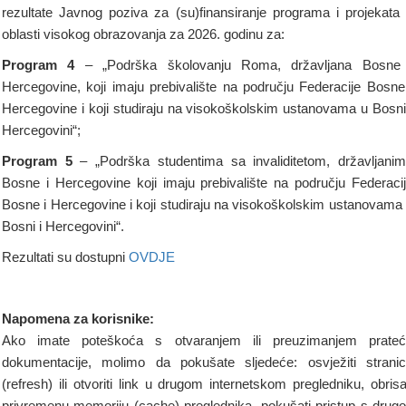
rezultate Javnog poziva za (su)finansiranje programa i projekata
oblasti visokog obrazovanja za 2026. godinu za:
Program 4
– „Podrška školovanju Roma, državljana Bosne 
Hercegovine, koji imaju prebivalište na području Federacije Bosne
Hercegovine i koji studiraju na visokoškolskim ustanovama u Bosni
Hercegovini“;
Program 5
– „Podrška studentima sa invaliditetom, državljani
Bosne i Hercegovine koji imaju prebivalište na području Federaci
Bosne i Hercegovine i koji studiraju na visokoškolskim ustanovama
Bosni i Hercegovini“.
Rezultati su dostupni
OVDJE
Napomena za korisnike:
Ako imate poteškoća s otvaranjem ili preuzimanjem prate
dokumentacije, molimo da pokušate sljedeće: osvježiti strani
(refresh) ili otvoriti link u drugom internetskom pregledniku, obrisa
privremenu memoriju (cache) preglednika, pokušati pristup s drug