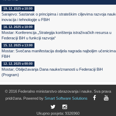
19. 12. 2025 u 10:00
Sarajevo: Sastanak o principima i strateškim ciljevima razvoja nauk
inovacija i tehnologije u FBiH
16. 12. 2025 u 10:00
Mostar: Konferencija „Strategija korištenja istraživačkih resursa u
Federaciji BiH u funkciji razvoja“
15. 12. 2025 u 13:00
Mostar: Svečana manifestacija dodjela nagrada najboljim učenicima
FBiH
12. 12. 2025 u 00:00
Mostar; Obilježavanja Dana nauke/znanosti u Federaciji BiH
(Program)
© 2016 Federalno ministarstvo obrazovanja i nauke. Sva prava
pridržana. Powered by
Smart
Software
Solutions
Ukupno posjeta:
9326960