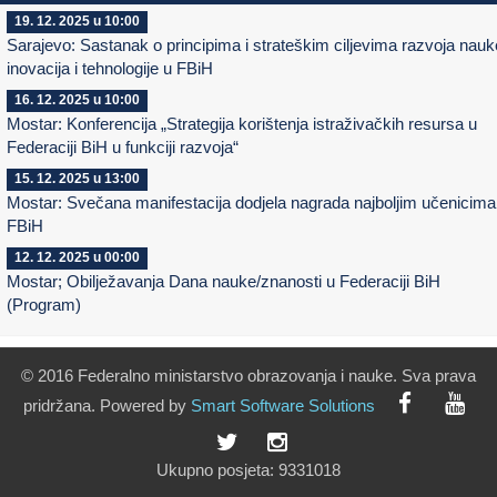
19. 12. 2025 u 10:00
Sarajevo: Sastanak o principima i strateškim ciljevima razvoja nauk
inovacija i tehnologije u FBiH
16. 12. 2025 u 10:00
Mostar: Konferencija „Strategija korištenja istraživačkih resursa u
Federaciji BiH u funkciji razvoja“
15. 12. 2025 u 13:00
Mostar: Svečana manifestacija dodjela nagrada najboljim učenicima
FBiH
12. 12. 2025 u 00:00
Mostar; Obilježavanja Dana nauke/znanosti u Federaciji BiH
(Program)
© 2016 Federalno ministarstvo obrazovanja i nauke. Sva prava
pridržana. Powered by
Smart
Software
Solutions
Ukupno posjeta:
9331018