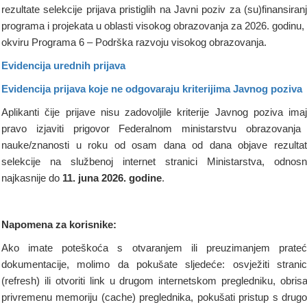
rezultate selekcije prijava pristiglih na Javni poziv za (su)finansiran
programa i projekata u oblasti visokog obrazovanja za 2026. godinu,
okviru Programa 6 – Podrška razvoju visokog obrazovanja.
Evidencija urednih prijava
Evidencija prijava koje ne odgovaraju kriterijima Javnog poziva
Aplikanti čije prijave nisu zadovoljile kriterije Javnog poziva ima
pravo izjaviti prigovor Federalnom ministarstvu obrazovanja
nauke/znanosti u roku od osam dana od dana objave rezulta
selekcije na službenoj internet stranici Ministarstva, odnos
najkasnije do
11. juna 2026. godine
.
Napomena za korisnike:
Ako imate poteškoća s otvaranjem ili preuzimanjem prate
dokumentacije, molimo da pokušate sljedeće: osvježiti strani
(refresh) ili otvoriti link u drugom internetskom pregledniku, obrisa
privremenu memoriju (cache) preglednika, pokušati pristup s drug