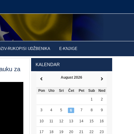
OZIV-RUKOPISI UDŽBENIKA
E-KNJIGE
KALENDAR
nauku za
August 2026
Pon
Uto
Sri
Čet
Pet
Sub
Ned
1
2
3
4
5
7
8
9
6
10
11
12
13
14
15
16
17
18
19
20
21
22
23