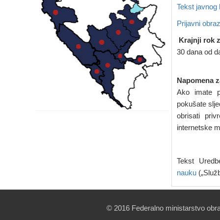
Tekst javnog
Prijavni obra
Krajnji rok 
30 dana od d
Napomena za
Ako imate p
pokušate sljed
obrisati pri
internetske 
Tekst Ured
nauku
(„Služ
© 2016 Federalno ministarstvo obr