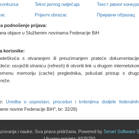
 konkursa
Tekst javnog natječaja
Текст јавног конкур
zac
Prijavni obrazac
Пријавни образац
za podnošenje prijava:
ana objave u Službenim novinama Federacije BiH
 korisnike:
oteškoća s otvaranjem ili preuzimanjem prateće dokumentacij
eće: osvježiti stranicu (refresh) ili otvoriti link u drugom internetsk
vremenu memoriju (cache) preglednika, pokušati pristup s drugo
mreže.
be:
Uredba o uspostavi, proceduri i kriterijima dodjele federaln
bene novine Federacije BiH“, br: 32/26)
azovanja i nauke. Sva prava pridržana. Powered by
Smart
Software
S
Ukupno posjeta:
9325750