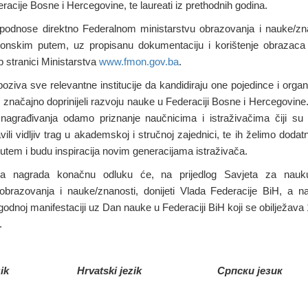
racije Bosne i Hercegovine, te laureati iz prethodnih godina.
e podnose direktno Federalnom ministarstvu obrazovanja i nauke/zn
tronskim putem, uz propisanu dokumentaciju i korištenje obrazaca
 stranici Ministarstva
www.fmon.gov.ba
.
poziva sve relevantne institucije da kandidiraju one pojedince i organi
značajno doprinijeli razvoju nauke u Federaciji Bosne i Hercegovine. 
nagrađivanja odamo priznanje naučnicima i istraživačima čiji su 
ili vidljiv trag u akademskoj i stručnoj zajednici, te ih želimo dodat
utem i budu inspiracija novim generacijama istraživača.
ma nagrada konačnu odluku će, na prijedlog Savjeta za nauk
 obrazovanja i nauke/znanosti, donijeti Vlada Federacije BiH, a na
godnoj manifestaciji uz Dan nauke u Federaciji BiH koji se obilježav
.
ik
Hrvatski jezik
Српски језик