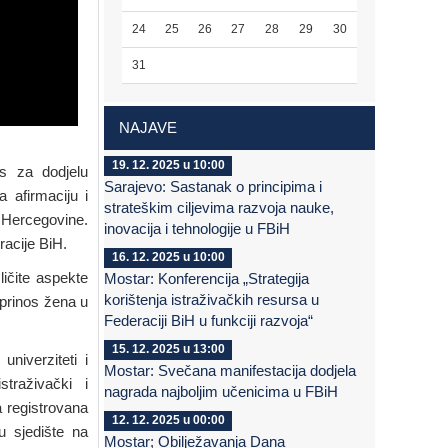
24
25
26
27
28
29
30
31
NAJAVE
19. 12. 2025 u 10:00
rs za dodjelu
Sarajevo: Sastanak o principima i
 afirmaciju i
strateškim ciljevima razvoja nauke,
 Hercegovine.
inovacija i tehnologije u FBiH
racije BiH.
16. 12. 2025 u 10:00
ličite aspekte
Mostar: Konferencija „Strategija
korištenja istraživačkih resursa u
oprinos žena u
Federaciji BiH u funkciji razvoja“
15. 12. 2025 u 13:00
niverziteti i
Mostar: Svečana manifestacija dodjela
straživački i
nagrada najboljim učenicima u FBiH
ca registrovana
12. 12. 2025 u 00:00
ju sjedište na
Mostar; Obilježavanja Dana