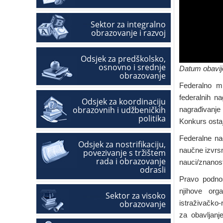
Sektor za integralno
obrazovanje i razvoj
Odsjek za predškolsko,
osnovno i srednje
Datum obavije
obrazovanje
Federalno mi
federalnih n
Odsjek za koordinaciju
obrazovnih i udžbeničkih
nagrađivanje
politika
Konkurs osta
Federalne nag
Odsjek za nostrifikaciju,
naučne izvrsn
povezivanje s tržištem
rada i obrazovanje
nauci/znanos
odrasli
Pravo podnoš
njihove orga
Sektor za visoko
obrazovanje
istraživačko-r
za obavljanje