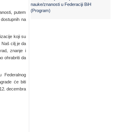
nauke/znanosti u Federaciji BiH
(Program)
anosti, putem
 dostupnih na
zacije koji su
Naš cilj je da
rad, znanje i
no ohrabriti da
u Federalnog
grade će biti
a 12. decembra