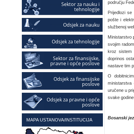
području Fede
Sektor za nauku i
tehnologije
Prijedlozi s
pošte i elek
Odsjek za nauku
službenoj web
Ministarstvo 
Odsjek za tehnologije
svojim radom 
kroz sistem 
Sektor za finansijske,
doprinos ostav
pravne i opće poslove
nastave tim p
O dobitnici
Odsjek za finansijske
ministarstva
poslove
uručene u pri
svake godine
Odsjek za pravne i opće
poslove
Bosanski jez
MAPA USTANOVA/INSTITUCIJA