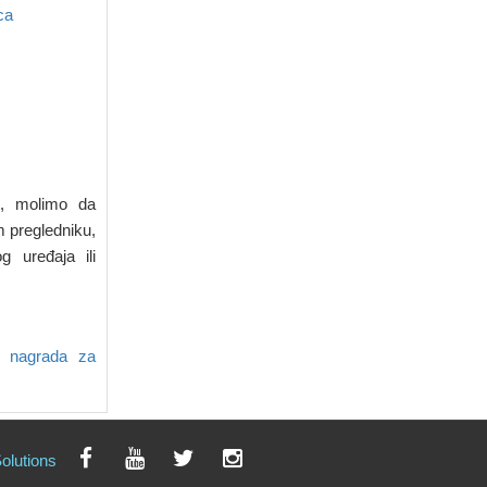
са
e, molimo da
om pregledniku,
g uređaja ili
ih nagrada za
olutions