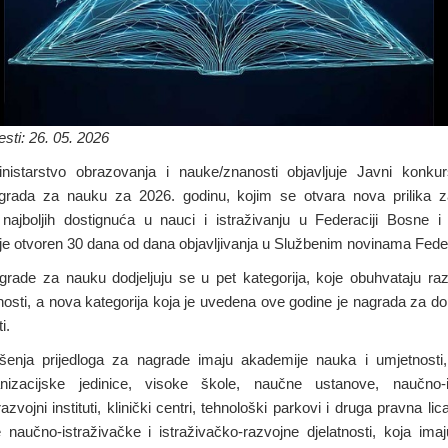
sti: 26. 05. 2026
nistarstvo obrazovanja i nauke/znanosti objavljuje Javni konku
agrada za nauku za 2026. godinu, kojim se otvara nova prilika za
 najboljih dostignuća u nauci i istraživanju u Federaciji Bosne i
je otvoren 30 dana od dana objavljivanja u Službenim novinama Fede
rade za nauku dodjeljuju se u pet kategorija, koje obuhvataju raz
osti, a nova kategorija koja je uvedena ove godine je nagrada za d
ti.
enja prijedloga za nagrade imaju akademije nauka i umjetnosti, u
nizacijske jedinice, visoke škole, naučne ustanove, naučno-i
azvojni instituti, klinički centri, tehnološki parkovi i druga pravna li
 naučno-istraživačke i istraživačko-razvojne djelatnosti, koja ima