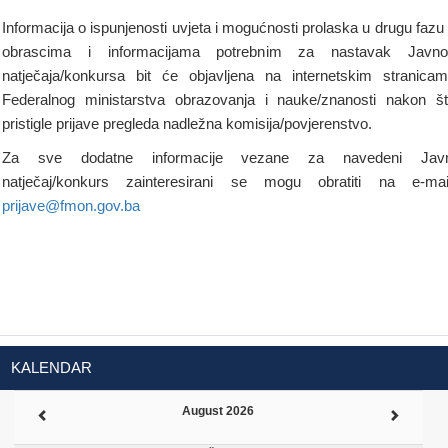
Informacija o ispunjenosti uvjeta i mogućnosti prolaska u drugu fazu
obrascima i informacijama potrebnim za nastavak Javno
natječaja/konkursa bit će objavljena na internetskim stranica
Federalnog ministarstva obrazovanja i nauke/znanosti nakon š
pristigle prijave pregleda nadležna komisija/povjerenstvo.
Za sve dodatne informacije vezane za navedeni Javn
natječaj/konkurs zainteresirani se mogu obratiti na e-mai
prijave@fmon.gov.ba
KALENDAR
August 2026