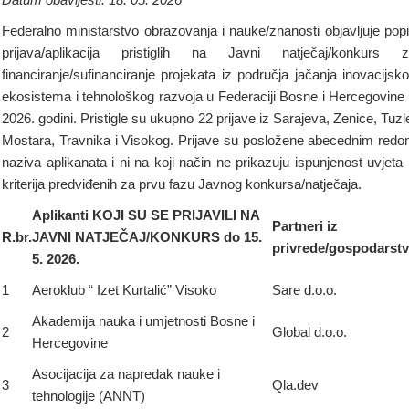
Federalno ministarstvo obrazovanja i nauke/znanosti objavljuje pop
prijava/aplikacija pristiglih na Javni natječaj/konkurs 
financiranje/sufinanciranje projekata iz područja jačanja inovacijsk
ekosistema i tehnološkog razvoja u Federaciji Bosne i Hercegovine
2026. godini. Pristigle su ukupno 22 prijave iz Sarajeva, Zenice, Tuzl
Mostara, Travnika i Visokog. Prijave su posložene abecednim red
naziva aplikanata i ni na koji način ne prikazuju ispunjenost uvjeta i
kriterija predviđenih za prvu fazu Javnog konkursa/natječaja.
Aplikanti KOJI SU SE PRIJAVILI NA
Partneri iz
R.br.
JAVNI NATJEČAJ/KONKURS do 15.
privrede/gospodarst
5. 2026.
1
Aeroklub “ Izet Kurtalić” Visoko
Sare d.o.o.
Akademija nauka i umjetnosti Bosne i
2
Global d.o.o.
Hercegovine
Asocijacija za napredak nauke i
3
Qla.dev
tehnologije (ANNT)