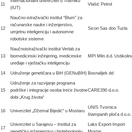
Internacionalni univerzitet u Travniku
11
Vlašić Petrol
(IUT)
Naučno-istraživački institut “Blum” za
računarske nauke i inženjerstvo,
12
Sicon Sas doo Tuzla
umjetnu inteligenciju i autonomne
robotske sisteme
Naučnoistraživački institut Verlab za
13
biomedicinski inžinjering, medicinske
MPI Mlin d.d. Ustikolin
uređaje i vještačku inteligenciju
14
Udruženje genetičara u BiH (GENuBIH)
Bosnalijek dd
Udruženje za razvijanje programa
15
podrške i integracije osoba treće životne
CARE390 d.o.o.
dobi „Krug života“
UNIS Tvornica
16
Univerzitet „Džemal Bijedić“ u Mostaru
štampanih ploča d.o.o.
Univerzitet u Sarajevu – Institut za
Laks Export-Import
17
genetičko inženjerstvo i biotehnologiju
Mostar