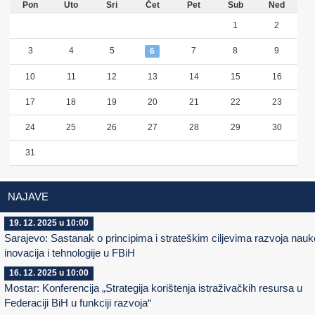
Pon
Uto
Sri
Čet
Pet
Sub
Ned
1
2
3
4
5
7
8
9
6
10
11
12
13
14
15
16
17
18
19
20
21
22
23
24
25
26
27
28
29
30
31
NAJAVE
19. 12. 2025 u 10:00
Sarajevo: Sastanak o principima i strateškim ciljevima razvoja nauk
inovacija i tehnologije u FBiH
16. 12. 2025 u 10:00
Mostar: Konferencija „Strategija korištenja istraživačkih resursa u
Federaciji BiH u funkciji razvoja“