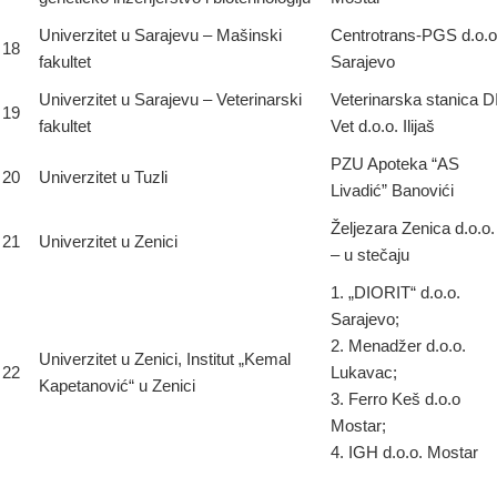
Univerzitet u Sarajevu – Mašinski
Centrotrans-PGS d.o.o
18
fakultet
Sarajevo
Univerzitet u Sarajevu – Veterinarski
Veterinarska stanica D
19
fakultet
Vet d.o.o. Ilijaš
PZU Apoteka “AS
20
Univerzitet u Tuzli
Livadić” Banovići
Željezara Zenica d.o.o.
21
Univerzitet u Zenici
– u stečaju
1. „DIORIT“ d.o.o.
Sarajevo;
2. Menadžer d.o.o.
Univerzitet u Zenici, Institut „Kemal
22
Lukavac;
Kapetanović“ u Zenici
3. Ferro Keš d.o.o
Mostar;
4. IGH d.o.o. Mostar