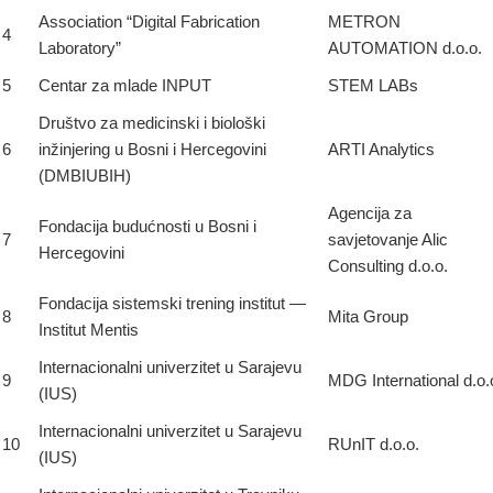
Association “Digital Fabrication
METRON
4
Laboratory”
AUTOMATION d.o.o.
5
Centar za mlade INPUT
STEM LABs
Društvo za medicinski i biološki
6
inžinjering u Bosni i Hercegovini
ARTI Analytics
(DMBIUBIH)
Agencija za
Fondacija budućnosti u Bosni i
7
savjetovanje Alic
Hercegovini
Consulting d.o.o.
Fondacija sistemski trening institut —
8
Mita Group
Institut Mentis
Internacionalni univerzitet u Sarajevu
9
MDG International d.o.
(IUS)
Internacionalni univerzitet u Sarajevu
10
RUnIT d.o.o.
(IUS)