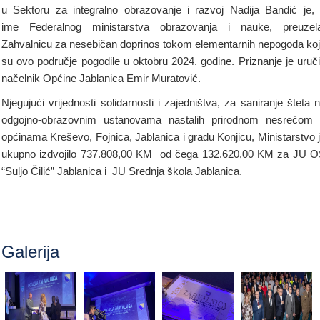
u Sektoru za integralno obrazovanje i razvoj Nadija Bandić je,
ime Federalnog ministarstva obrazovanja i nauke, preuze
Zahvalnicu za nesebičan doprinos tokom elementarnih nepogoda ko
su ovo područje pogodile u oktobru 2024. godine. Priznanje je uruč
načelnik Općine Jablanica Emir Muratović.
Njegujući vrijednosti solidarnosti i zajedništva, za saniranje šteta 
odgojno-obrazovnim ustanovama nastalih prirodnom nesrećom
općinama Kreševo, Fojnica, Jablanica i gradu Konjicu, Ministarstvo 
ukupno izdvojilo 737.808,00 KM od čega 132.620,00 KM za JU 
“Suljo Čilić” Jablanica i JU Srednja škola Jablanica.
Galerija