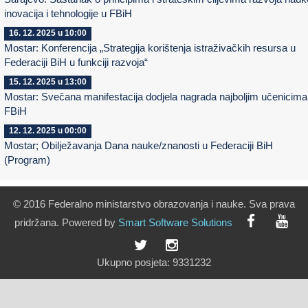
inovacija i tehnologije u FBiH
16. 12. 2025 u 10:00
Mostar: Konferencija „Strategija korištenja istraživačkih resursa u
Federaciji BiH u funkciji razvoja“
15. 12. 2025 u 13:00
Mostar: Svečana manifestacija dodjela nagrada najboljim učenicima
FBiH
12. 12. 2025 u 00:00
Mostar; Obilježavanja Dana nauke/znanosti u Federaciji BiH
(Program)
© 2016 Federalno ministarstvo obrazovanja i nauke. Sva prava
pridržana. Powered by
Smart
Software
Solutions
Ukupno posjeta:
9331232