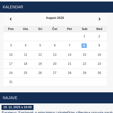
KALENDAR
August 2026
Pon
Uto
Sri
Čet
Pet
Sub
Ned
1
2
3
4
5
6
7
9
8
10
11
12
13
14
15
16
17
18
19
20
21
22
23
24
25
26
27
28
29
30
31
NAJAVE
19. 12. 2025 u 10:00
Sarajevo: Sastanak o principima i strateškim ciljevima razvoja nauk