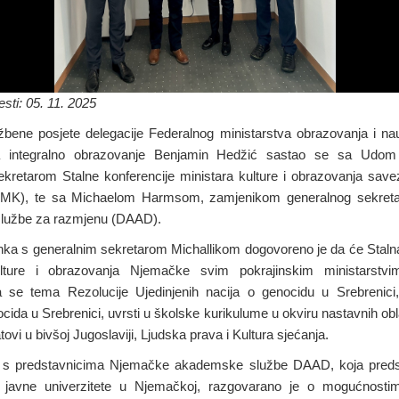
sti: 05. 11. 2025
žbene posjete delegacije Federalnog ministarstva obrazovanja i nau
za integralno obrazovanje Benjamin Hedžić sastao se sa Udom 
kretarom Stalne konferencije ministara kulture i obrazovanja save
MK), te sa Michaelom Harmsom, zamjenikom generalnog sekret
lužbe za razmjenu (DAAD).
ka s generalnim sekretarom Michallikom dogovoreno je da će Stalna
lture i obrazovanja Njemačke svim pokrajinskim ministarstvima
 se tema Rezolucije Ujedinjenih nacija o genocidu u Srebrenic
cida u Srebrenici, uvrsti u školske kurikulume u okviru nastavnih obl
tovi u bivšoj Jugoslaviji, Ljudska prava i Kultura sjećanja.
 s predstavnicima Njemačke akademske službe DAAD, koja predst
za javne univerzitete u Njemačkoj, razgovarano je o mogućnosti