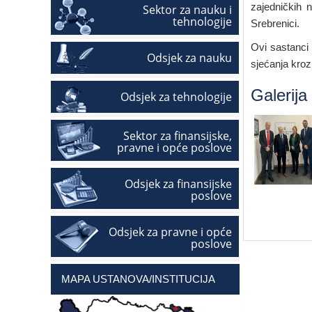
zajedničkih n
Sektor za nauku i
tehnologije
Srebrenici.
Ovi sastanci 
Odsjek za nauku
sjećanja kroz
Galerija
Odsjek za tehnologije
Sektor za finansijske,
pravne i opće poslove
Odsjek za finansijske
poslove
Odsjek za pravne i opće
poslove
MAPA USTANOVA/INSTITUCIJA