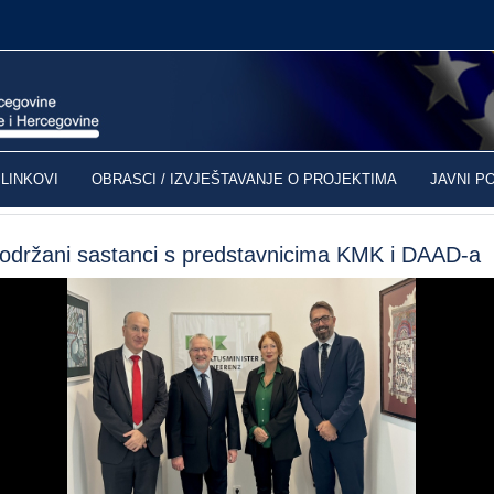
LINKOVI
OBRASCI / IZVJEŠTAVANJE O PROJEKTIMA
JAVNI P
 održani sastanci s predstavnicima KMK i DAAD-a