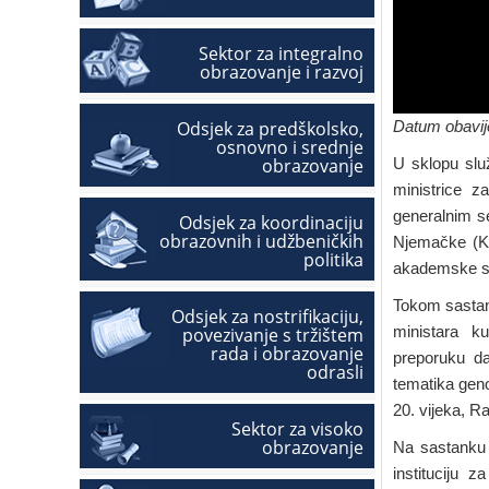
Sektor za integralno
obrazovanje i razvoj
Odsjek za predškolsko,
Datum obavije
osnovno i srednje
obrazovanje
U sklopu slu
ministrice 
generalnim se
Odsjek za koordinaciju
obrazovnih i udžbeničkih
Njemačke (K
politika
akademske s
Tokom sastan
Odsjek za nostrifikaciju,
ministara ku
povezivanje s tržištem
rada i obrazovanje
preporuku da
odrasli
tematika geno
20. vijeka, Ra
Sektor za visoko
obrazovanje
Na sastanku
instituciju 