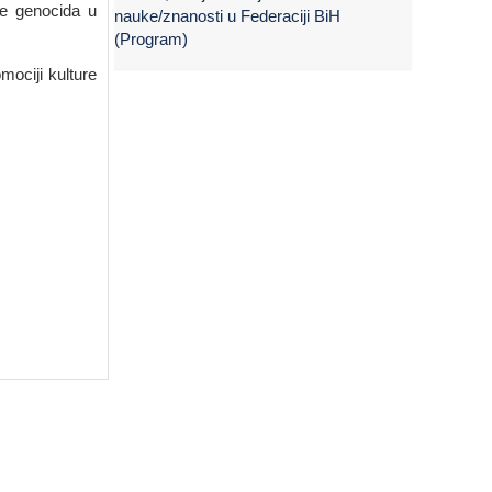
nje genocida u
nauke/znanosti u Federaciji BiH
(Program)
mociji kulture