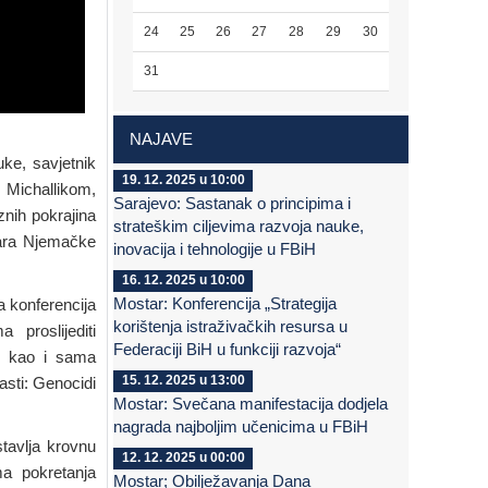
24
25
26
27
28
29
30
31
NAJAVE
ke, savjetnik
19. 12. 2025 u 10:00
Michallikom,
Sarajevo: Sastanak o principima i
znih pokrajina
strateškim ciljevima razvoja nauke,
ara Njemačke
inovacija i tehnologije u FBiH
16. 12. 2025 u 10:00
Mostar: Konferencija „Strategija
 konferencija
korištenja istraživačkih resursa u
 proslijediti
Federaciji BiH u funkciji razvoja“
i, kao i sama
15. 12. 2025 u 13:00
asti: Genocidi
Mostar: Svečana manifestacija dodjela
nagrada najboljim učenicima u FBiH
avlja krovnu
12. 12. 2025 u 00:00
ma pokretanja
Mostar; Obilježavanja Dana