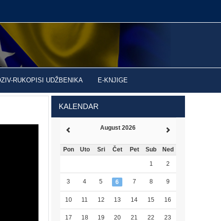
OZIV-RUKOPISI UDŽBENIKA
E-KNJIGE
KALENDAR
August 2026
Pon
Uto
Sri
Čet
Pet
Sub
Ned
1
2
3
4
5
7
8
9
6
10
11
12
13
14
15
16
17
18
19
20
21
22
23