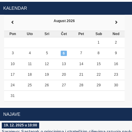
KALENDAR
August 2026
Pon
Uto
Sri
Čet
Pet
Sub
Ned
1
2
3
4
5
7
8
9
6
10
11
12
13
14
15
16
17
18
19
20
21
22
23
24
25
26
27
28
29
30
31
NAJAVE
19. 12. 2025 u 10:00
Sarajevo: Sastanak o principima i strateškim ciljevima razvoja nauk