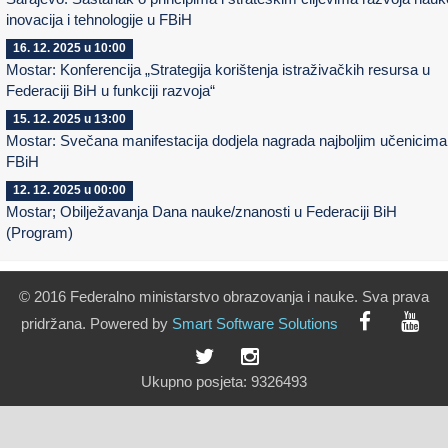
inovacija i tehnologije u FBiH
16. 12. 2025 u 10:00
Mostar: Konferencija „Strategija korištenja istraživačkih resursa u
Federaciji BiH u funkciji razvoja“
15. 12. 2025 u 13:00
Mostar: Svečana manifestacija dodjela nagrada najboljim učenicima
FBiH
12. 12. 2025 u 00:00
Mostar; Obilježavanja Dana nauke/znanosti u Federaciji BiH
(Program)
© 2016 Federalno ministarstvo obrazovanja i nauke. Sva prava
pridržana. Powered by
Smart
Software
Solutions
Ukupno posjeta:
9326493