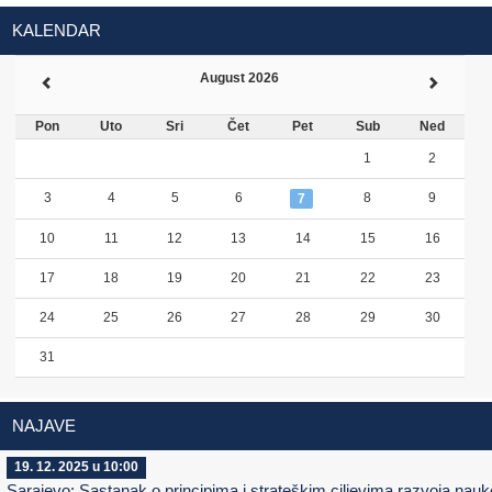
KALENDAR
August 2026
Pon
Uto
Sri
Čet
Pet
Sub
Ned
1
2
3
4
5
6
8
9
7
10
11
12
13
14
15
16
17
18
19
20
21
22
23
24
25
26
27
28
29
30
31
NAJAVE
19. 12. 2025 u 10:00
Sarajevo: Sastanak o principima i strateškim ciljevima razvoja nauk