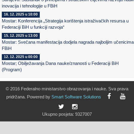
inovacija i tehnologije u FBiH
16. 12. 2025 u 10:00
Mostar: Konferencija „Strategija korištenja istraživačkih resursa u
Federaciji BiH u funkciji razvoja“
15. 12. 2025 u 13:00
Mostar: Svečana manifestacija dodjela nagrada najboljim učenicima
FBiH
12. 12. 2025 u 00:00
Mostar; Obilježavanja Dana nauke/znanosti u Federaciji BiH
(Program)
© 2016 Federalno ministarstvo obrazovanja i nauke. Sva prava
pridržana. Powered by
Smart
Software
Solutions
Ukupno posjeta:
9327007