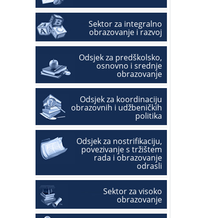
Sektor za integralno
obrazovanje i razvoj
Odsjek za predškolsko,
osnovno i srednje
obrazovanje
Odsjek za koordinaciju
obrazovnih i udžbeničkih
politika
Odsjek za nostrifikaciju,
povezivanje s tržištem
rada i obrazovanje
odrasli
Sektor za visoko
obrazovanje