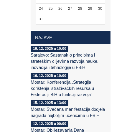
24
25
26
27
28
29
30
31
NAJAVE
19. 12. 2025 u 10:00
Sarajevo: Sastanak o principima i
strateškim ciljevima razvoja nauke,
inovacija i tehnologije u FBiH
16. 12. 2025 u 10:00
Mostar: Konferencija „Strategija
korištenja istraživačkih resursa u
Federaciji BiH u funkciji razvoja“
15. 12. 2025 u 13:00
Mostar: Svečana manifestacija dodjela
nagrada najboljim učenicima u FBiH
12. 12. 2025 u 00:00
Mostar; Obilježavanja Dana