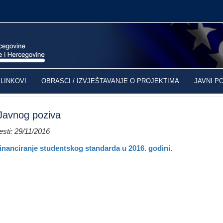
LINKOVI
OBRASCI / IZVJEŠTAVANJE O PROJEKTIMA
JAVNI P
 Javnog poziva
sti: 29/11/2016
financiranje studentskog standarda u 2016. godini.