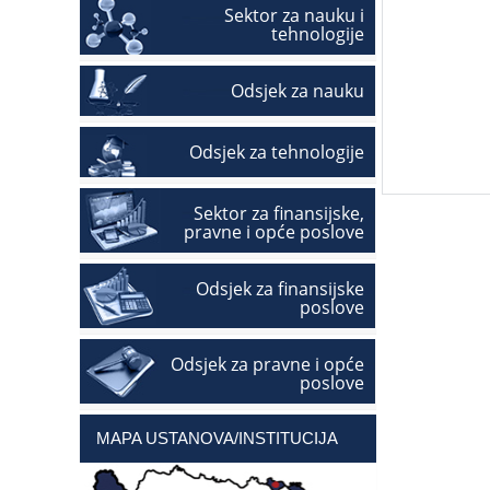
Sektor za nauku i
tehnologije
Odsjek za nauku
Odsjek za tehnologije
Sektor za finansijske,
pravne i opće poslove
Odsjek za finansijske
poslove
Odsjek za pravne i opće
poslove
MAPA USTANOVA/INSTITUCIJA