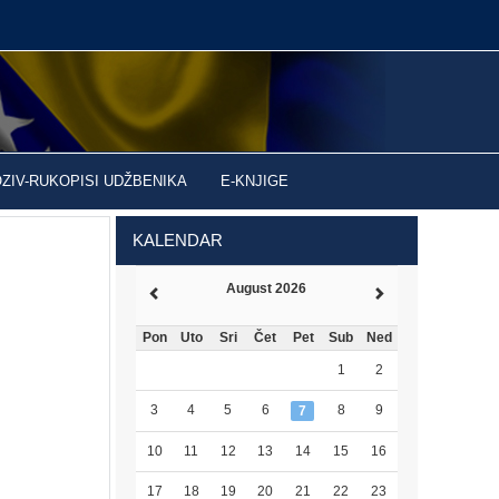
OZIV-RUKOPISI UDŽBENIKA
E-KNJIGE
KALENDAR
August 2026
Pon
Uto
Sri
Čet
Pet
Sub
Ned
1
2
3
4
5
6
8
9
7
10
11
12
13
14
15
16
17
18
19
20
21
22
23