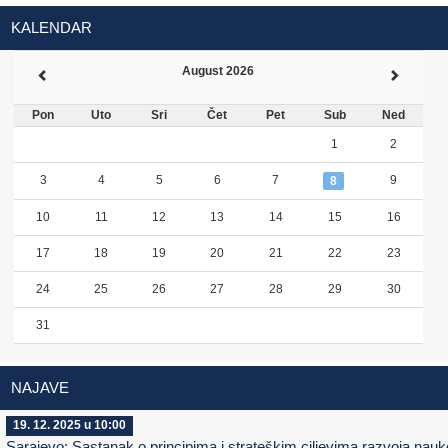
KALENDAR
August 2026
Pon
Uto
Sri
Čet
Pet
Sub
Ned
1
2
3
4
5
6
7
9
8
10
11
12
13
14
15
16
17
18
19
20
21
22
23
24
25
26
27
28
29
30
31
NAJAVE
19. 12. 2025 u 10:00
Sarajevo: Sastanak o principima i strateškim ciljevima razvoja nauk