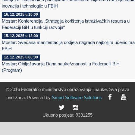
inovacija i tehnologije u FBiH
16. 12. 2025 u 10:00
Mostar: Konferencija „Strategija korištenja istraživačkih resursa u
Federaciji BiH u funkciji razvoja“
15. 12. 2025 u 13:00
Mostar: Svečana manifestacija dodjela nagrada najboljim učenicima
FBiH
12. 12. 2025 u 00:00
Mostar; Obilježavanja Dana nauke/znanosti u Federaciji BiH
(Program)
© 2016 Federalno ministarstvo obrazovanja i nauke. Sva prava
pridržana. Powered by
Smart
Software
Solutions
Ukupno posjeta:
9331255