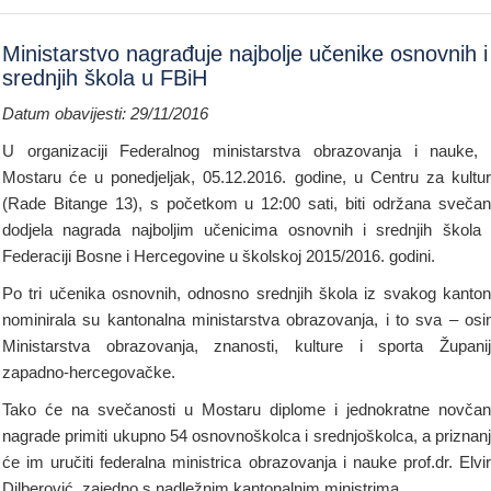
Ministarstvo nagrađuje najbolje učenike osnovnih i
srednjih škola u FBiH
Datum obavijesti: 29/11/2016
U organizaciji Federalnog ministarstva obrazovanja i nauke,
Mostaru će u ponedjeljak, 05.12.2016. godine, u Centru za kultu
(Rade Bitange 13), s početkom u 12:00 sati, biti održana sveča
dodjela nagrada najboljim učenicima osnovnih i srednjih škola
Federaciji Bosne i Hercegovine u školskoj 2015/2016. godini.
Po tri učenika osnovnih, odnosno srednjih škola iz svakog kanto
nominirala su kantonalna ministarstva obrazovanja, i to sva – os
Ministarstva obrazovanja, znanosti, kulture i sporta Župani
zapadno-hercegovačke.
Tako će na svečanosti u Mostaru diplome i jednokratne novča
nagrade primiti ukupno 54 osnovnoškolca i srednjoškolca, a priznan
će im uručiti federalna ministrica obrazovanja i nauke prof.dr. Elvi
Dilberović, zajedno s nadležnim kantonalnim ministrima.