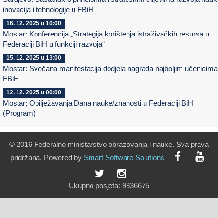
inovacija i tehnologije u FBiH
16. 12. 2025 u 10:00
Mostar: Konferencija „Strategija korištenja istraživačkih resursa u
Federaciji BiH u funkciji razvoja“
15. 12. 2025 u 13:00
Mostar: Svečana manifestacija dodjela nagrada najboljim učenicima
FBiH
12. 12. 2025 u 00:00
Mostar; Obilježavanja Dana nauke/znanosti u Federaciji BiH
(Program)
© 2016 Federalno ministarstvo obrazovanja i nauke. Sva prava
pridržana. Powered by
Smart
Software
Solutions
Ukupno posjeta:
9336675