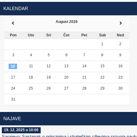
KALENDAR
August 2026
Pon
Uto
Sri
Čet
Pet
Sub
Ned
1
2
3
4
5
6
7
8
9
11
12
13
14
15
16
10
17
18
19
20
21
22
23
24
25
26
27
28
29
30
31
NAJAVE
19. 12. 2025 u 10:00
Sarajevo: Sastanak o principima i strateškim ciljevima razvoja nauk