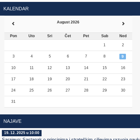
KALENDAR
August 2026
Pon
Uto
Sri
Čet
Pet
Sub
Ned
1
2
3
4
5
6
7
8
9
10
11
12
13
14
15
16
17
18
19
20
21
22
23
24
25
26
27
28
29
30
31
NAJAVE
19. 12. 2025 u 10:00
Sarajevo: Sastanak o principima i strateškim ciljevima razvoja nauk