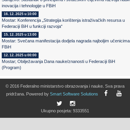
inovacija i tehnologije u FBiH
16. 12. 2025 u 10:00
Mostar: Konferencija „Strategija korištenja istraživačkih resursa u
Federaciji BiH u funkciji razvoja“
15. 12. 2025 u 13:00
Mostar: Svečana manifestacija dodjela nagrada najboljim učenicima
FBiH
12. 12. 2025 u 00:00
Mostar; Obilježavanja Dana nauke/znanosti u Federaciji BiH
(Program)
© 2016 Federalno ministarstvo obrazovanja i nauke. Sva prava
pridržana. Powered by
Smart
Software
Solutions
Ukupno posjeta:
9333551