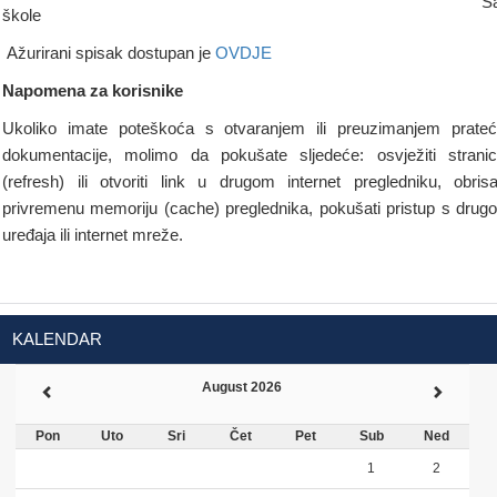
S
škole
Ažurirani spisak dostupan je
OVDJE
Napomena za korisnike
Ukoliko imate poteškoća s otvaranjem ili preuzimanjem prate
dokumentacije, molimo da pokušate sljedeće: osvježiti strani
(refresh) ili otvoriti link u drugom internet pregledniku, obrisa
privremenu memoriju (cache) preglednika, pokušati pristup s drug
uređaja ili internet mreže.
KALENDAR
August 2026
Pon
Uto
Sri
Čet
Pet
Sub
Ned
1
2