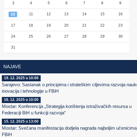
3
4
5
6
7
8
9
11
12
13
14
15
16
10
17
18
19
20
21
22
23
24
25
26
27
28
29
30
31
NAJAVE
19. 12. 2025 u 10:00
Sarajevo: Sastanak o principima i strateškim ciljevima razvoja nauk
inovacija i tehnologije u FBiH
16. 12. 2025 u 10:00
Mostar: Konferencija „Strategija korištenja istraživačkih resursa u
Federaciji BiH u funkciji razvoja“
15. 12. 2025 u 13:00
Mostar: Svečana manifestacija dodjela nagrada najboljim učenicima
FBiH