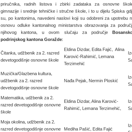
priručnika, radnih listova i zbirki zadataka za osnovne škol
gimnazije i srednje tehničke i stručne škole, i to u dijelu Spiska gd
su, po kantonima, navedeni naslovi koji su odobreni za upotrebu 
osnovu odluke kantonalnog ministarstva obrazovanja za područ
njihovog kantona, u ovom slučaju za područje
Bosansko
podrinjskog kantona Goražde
:
Eldina Dizdar, Edita Fajić, Alina
Čitanka, udžbenik za 2. razred
Iz
Karović-Rahimić, Lemana
devetogodišnje osnovne škole
S
Terzimehić
Muzička/Glazbena kultura,
Iz
udžbenik za 2. razred
Nađa Pejak, Nermin Ploskić
S
devetogodišnje osnovne škole
Matematika, udžbenik za 2.
Eldina Dizdar, Alina Karović-
Iz
razred devetogodišnje osnovne
Rahimić, Lemana Terzimehić,
S
škole
Moja okolina, udžbenik za 2.
Iz
razred devetogodišnje osnovne
Mediha Pašić, Edita Fajić